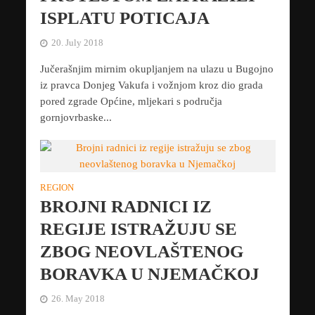
ISPLATU POTICAJA
20. July 2018
Jučerašnjim mirnim okupljanjem na ulazu u Bugojno
iz pravca Donjeg Vakufa i vožnjom kroz dio grada
pored zgrade Općine, mljekari s područja
gornjovrbaske...
REGION
BROJNI RADNICI IZ
REGIJE ISTRAŽUJU SE
ZBOG NEOVLAŠTENOG
BORAVKA U NJEMAČKOJ
26. May 2018