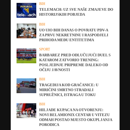
BIH
TELEMACH: UZ SVE NAŠE ZMAJEVE DO
HISTORIJSKIH POBJEDA
BIH
UO UIO BIH DANAS O POVRATU PDV-A
ZA PRVU NEKRETNINU I RASPODJELI
PRIHODA MEĐU ENTITETIMA
SPORT
BARBAREZ PRED ODLUČUJUĆI DUEL S
KATAROM ZATVORIO TRENING:
POSLJEDNJE PRIPREME DALEKO OD
OČIJU JAVNOSTI
BIH
TRAGEDIJA KOD GRAČANICE: U
MIRIČINI SMRTNO STRADALI
SUPRUŽNICI, ISTRAGA U TOKU
BIH
HILJADE KUPACA NA OTVORENJU:
NOVI BELAMIONIX CENTAR U VITEZU
ODMAH POSTAO MJESTO OKUPLJANJA
PORODICA