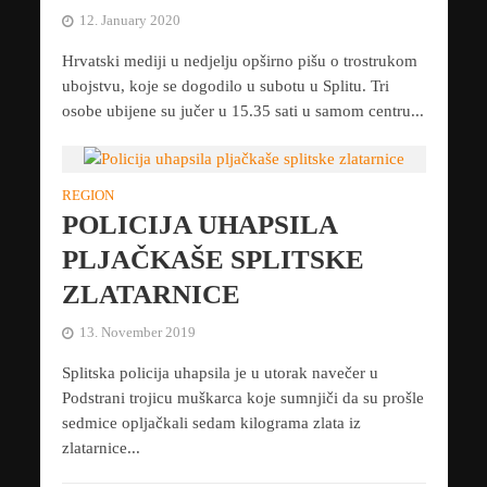
12. January 2020
Hrvatski mediji u nedjelju opširno pišu o trostrukom
ubojstvu, koje se dogodilo u subotu u Splitu. Tri
osobe ubijene su jučer u 15.35 sati u samom centru...
REGION
POLICIJA UHAPSILA
PLJAČKAŠE SPLITSKE
ZLATARNICE
13. November 2019
Splitska policija uhapsila je u utorak navečer u
Podstrani trojicu muškarca koje sumnjiči da su prošle
sedmice opljačkali sedam kilograma zlata iz
zlatarnice...