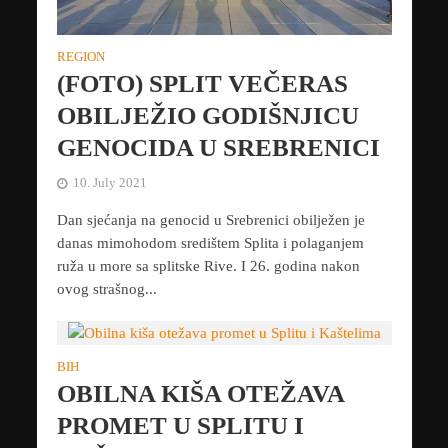
REGION
(FOTO) SPLIT VEČERAS
OBILJEŽIO GODIŠNJICU
GENOCIDA U SREBRENICI
10. July 2021
Dan sjećanja na genocid u Srebrenici obilježen je
danas mimohodom središtem Splita i polaganjem
ruža u more sa splitske Rive. I 26. godina nakon
ovog strašnog...
BIH
OBILNA KIŠA OTEŽAVA
PROMET U SPLITU I