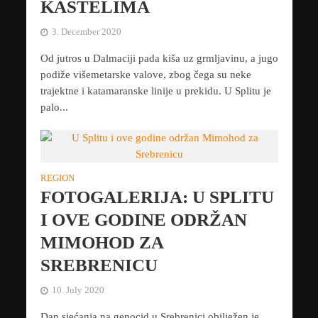
KAŠTELIMA
3. December 2020
Od jutros u Dalmaciji pada kiša uz grmljavinu, a jugo
podiže višemetarske valove, zbog čega su neke
trajektne i katamaranske linije u prekidu. U Splitu je
palo...
REGION
FOTOGALERIJA: U SPLITU
I OVE GODINE ODRŽAN
MIMOHOD ZA
SREBRENICU
10. July 2020
Dan sjećanja na genocid u Srebrenici obilježen je