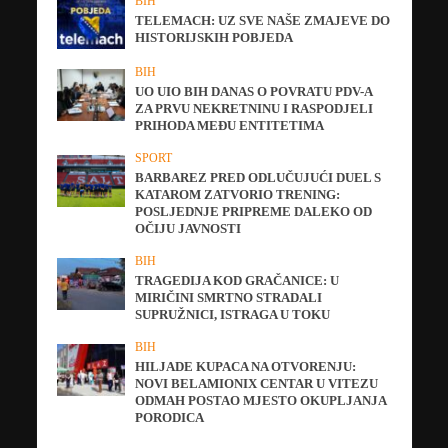
BIH
TELEMACH: UZ SVE NAŠE ZMAJEVE DO
HISTORIJSKIH POBJEDA
BIH
UO UIO BIH DANAS O POVRATU PDV-A
ZA PRVU NEKRETNINU I RASPODJELI
PRIHODA MEĐU ENTITETIMA
SPORT
BARBAREZ PRED ODLUČUJUĆI DUEL S
KATAROM ZATVORIO TRENING:
POSLJEDNJE PRIPREME DALEKO OD
OČIJU JAVNOSTI
BIH
TRAGEDIJA KOD GRAČANICE: U
MIRIČINI SMRTNO STRADALI
SUPRUŽNICI, ISTRAGA U TOKU
BIH
HILJADE KUPACA NA OTVORENJU:
NOVI BELAMIONIX CENTAR U VITEZU
ODMAH POSTAO MJESTO OKUPLJANJA
PORODICA