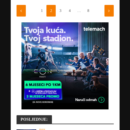
1
2
3
4
…
8
POSLJEDNJE: