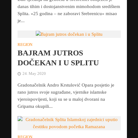
danas tihim i dostojanstvenim mimohodom središtem
Splita. «25 godina – ne zaboravi Srebrenicu« misao
je...
REGION
BAJRAM JUTROS
DOČEKAN I U SPLITU
24. May 2020
Gradonačelnik Andro Krstulović Opara posjetio je
rano jutros svoje sugrađane, vjernike islamske
vjeroispovijesti, koji su se u maloj dvorani na
Gripama okupili...
REGION