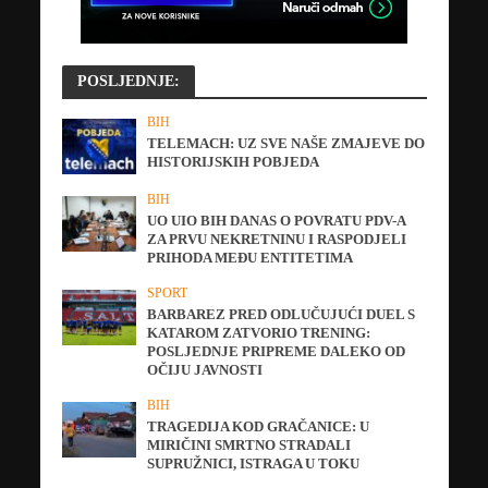
POSLJEDNJE:
BIH
TELEMACH: UZ SVE NAŠE ZMAJEVE DO
HISTORIJSKIH POBJEDA
BIH
UO UIO BIH DANAS O POVRATU PDV-A
ZA PRVU NEKRETNINU I RASPODJELI
PRIHODA MEĐU ENTITETIMA
SPORT
BARBAREZ PRED ODLUČUJUĆI DUEL S
KATAROM ZATVORIO TRENING:
POSLJEDNJE PRIPREME DALEKO OD
OČIJU JAVNOSTI
BIH
TRAGEDIJA KOD GRAČANICE: U
MIRIČINI SMRTNO STRADALI
SUPRUŽNICI, ISTRAGA U TOKU