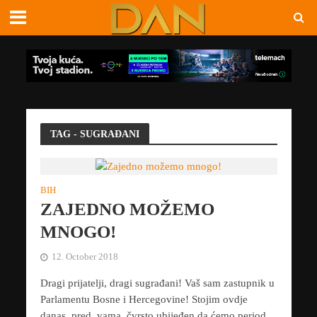
TAG - SUGRAĐANI
BIH
ZAJEDNO MOŽEMO
MNOGO!
12. October 2018
Dragi prijatelji, dragi sugrađani! Vaš sam zastupnik u
Parlamentu Bosne i Hercegovine! Stojim ovdje
danas pred vama, čvrsto ubijeđen da ćemo period