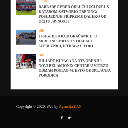
SPORT
BARBAREZ PRED ODLUČUJUĆI DUEL S
KATAROM ZATVORIO TRENING:
POSLJEDNJE PRIPREME DALEKO OD
OČIJU JAVNOSTI
BIH
TRAGEDIJA KOD GRAČANICE: U
MIRIČINI SMRTNO STRADALI
SUPRUŽNICI, ISTRAGA U TOKU
BIH
HILJADE KUPACA NA OTVORENJU:
NOVI BELAMIONIX CENTAR U VITEZU
ODMAH POSTAO MJESTO OKUPLJANJA
PORODICA
Copyright © 2026. Web by
Agencija DAN
.