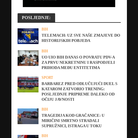
POSLJEDNJE:
BIH
TELEMACH: UZ SVE NAŠE ZMAJEVE DO
HISTORIJSKIH POBJEDA
BIH
UO UIO BIH DANAS O POVRATU PDV-A
ZA PRVU NEKRETNINU I RASPODJELI
PRIHODA MEĐU ENTITETIMA
SPORT
BARBAREZ PRED ODLUČUJUĆI DUEL S
KATAROM ZATVORIO TRENING:
POSLJEDNJE PRIPREME DALEKO OD
OČIJU JAVNOSTI
BIH
TRAGEDIJA KOD GRAČANICE: U
MIRIČINI SMRTNO STRADALI
SUPRUŽNICI, ISTRAGA U TOKU
BIH