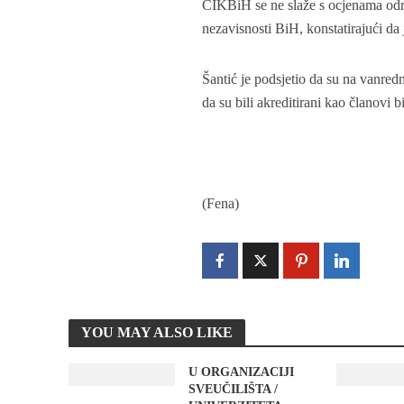
CIKBiH se ne slaže s ocjenama određ
nezavisnosti BiH, konstatirajući da
Šantić je podsjetio da su na vanre
da su bili akreditirani kao članovi 
(Fena)
YOU MAY ALSO LIKE
U ORGANIZACIJI
SVEUČILIŠTA /