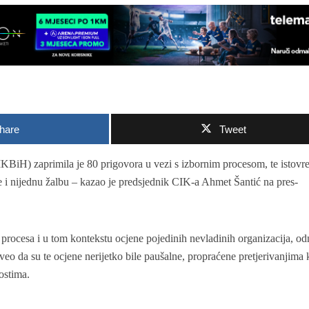
hare
Tweet
KBiH) zaprimila je 80 prigovora u vezi s izbornim procesom, te istov
nje i nijednu žalbu – kazao je predsjednik CIK-a Ahmet Šantić na pres-
 procesa i u tom kontekstu ocjene pojedinih nevladinih organizacija, o
veo da su te ocjene nerijetko bile paušalne, propraćene pretjerivanjima
ostima.