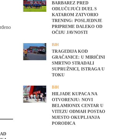
BARBAREZ PRED
ODLUČUJUĆI DUEL S
KATAROM ZATVORIO
TRENING: POSLJEDNJE
PRIPREME DALEKO OD
vrđeno
OČIJU JAVNOSTI
BIH
TRAGEDIJA KOD
GRAČANICE: U MIRIČINI
SMRTNO STRADALI
SUPRUŽNICI, ISTRAGA U
TOKU
BIH
HILJADE KUPACA NA
OTVORENJU: NOVI
BELAMIONIX CENTAR U
VITEZU ODMAH POSTAO
MJESTO OKUPLJANJA
PORODICA
I
RAD