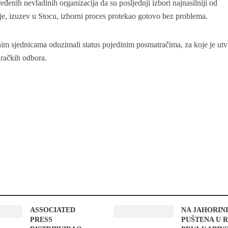
enih nevladinih organizacija da su posljednji izbori najnasilniji od
 je, izuzev u Stocu, izborni proces protekao gotovo bez problema.
dnim sjednicama oduzimali status pojedinim posmatračima, za koje je ut
biračkih odbora.
ASSOCIATED
NA JAHORIN
PRESS
PUŠTENA U 