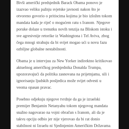
Bivši američki predsjednik
Barack Obama
ponovo je
izazvao veliku pažnju svjetske javnosti nakon što je
otvoreno govorio o pritiscima kojima je bio izložen tokom
mandata kada je riječ o mogućem ratu s Iranom. Njegove
poruke dolaze u trenutku novih tenzija na Bliskom istoku i
sve agresivnije retorike iz Washingtona i Tel Aviva, zbog
čega mnogi strahuju da bi svijet mogao ući u novu fazu
ozbiljne globalne nestabilnosti.
Obama je u intervjuu za New Yorker indirektno kritikovao
aktuelnog američkog predsjednika
Donalda Trumpa
,
upozoravajući da politika zasnovana na prijetnjama, sili i
ignorisanju ljudskih posljedica može svijet odvesti u
veoma opasan pravac.
Posebno odjekuju njegove tvrdnje da ga je izraelski
premijer
Benjamin Netanyahu
tokom njegovog mandata
snažno nagovarao na vojni obračun s Iranom, ali da je
takvu opciju odbio jer nije vjerovao da bi rat donio
stabilnost ni Izraelu ni Sjedinjenim Američkim Državama.