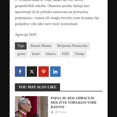
geopolitičkih sukoba, Obamina poruka djeluje kao
upozorenje da bi politika zasnovana na pritiscima,
prijetnjama i vojnoj sili mogla otvoriti vrata krizama čije
posljedice više niko neće moći kontrolisati.
Agencija DAN
Tags
Barack Obama
Benjamin Netanyahu
gurao
Izrael
objava
SAD
Trump
YOU MAY ALSO LIKE
PAPA LAV: BOG ODBACUJE
MOLITVE VOĐA KOJI VODE
RATOVE
49 Views