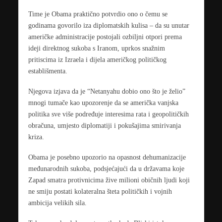
Time je Obama praktično potvrdio ono o čemu se
godinama govorilo iza diplomatskih kulisa – da su unutar
američke administracije postojali ozbiljni otpori prema
ideji direktnog sukoba s Iranom, uprkos snažnim
pritiscima iz Izraela i dijela američkog političkog
establišmenta.
Njegova izjava da je “Netanyahu dobio ono što je želio”
mnogi tumače kao upozorenje da se američka vanjska
politika sve više podređuje interesima rata i geopolitičkih
obračuna, umjesto diplomatiji i pokušajima smirivanja
kriza.
Obama je posebno upozorio na opasnost dehumanizacije
međunarodnih sukoba, podsjećajući da u državama koje
Zapad smatra protivnicima žive milioni običnih ljudi koji
ne smiju postati kolateralna šteta političkih i vojnih
ambicija velikih sila.