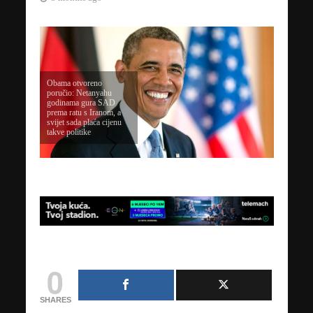
Obama otvoreno
poručio: Netanyahu
godinama gura SAD
prema ratu s Iranom, a
svijet sada plaća cijenu
takve politike
0
SHARES