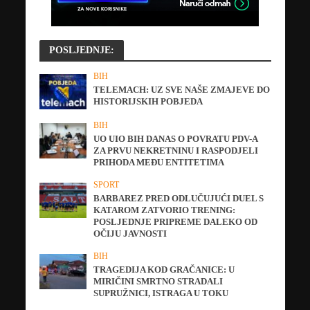
POSLJEDNJE:
BIH
TELEMACH: UZ SVE NAŠE ZMAJEVE DO
HISTORIJSKIH POBJEDA
BIH
UO UIO BIH DANAS O POVRATU PDV-A
ZA PRVU NEKRETNINU I RASPODJELI
PRIHODA MEĐU ENTITETIMA
SPORT
BARBAREZ PRED ODLUČUJUĆI DUEL S
KATAROM ZATVORIO TRENING:
POSLJEDNJE PRIPREME DALEKO OD
OČIJU JAVNOSTI
BIH
TRAGEDIJA KOD GRAČANICE: U
MIRIČINI SMRTNO STRADALI
SUPRUŽNICI, ISTRAGA U TOKU