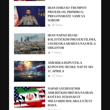
IRAN ISMIJAO TRUMPOV
PRIJEDLOG PRIMIRJA:
PREGOVARATE SAMI SA
SOBOM
48 Views
IRAN NAPAO RIJAD
BALISTIČKIM PROJEKTILIMA,
SAUDIJSKA ARABIJA NAJAVILA
ODGOVOR
3 Views
AMERIKA DOPUSTILA
KUPOVINU RUSKE NAFTE DO
11. APRILA
33 Views
NAPAD SJEDINJENIH
AMERIČKIH DRŽAVA NA IRAN
KOŠTAO JEDANAEST
MILIJARDI DOLARA ZA ŠEST
DANA