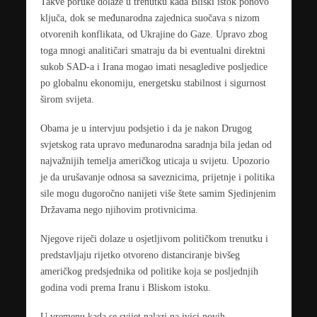
Takve poruke dolaze u trenutku kada Bliski istok ponovo
ključa, dok se međunarodna zajednica suočava s nizom
otvorenih konflikata, od Ukrajine do Gaze. Upravo zbog
toga mnogi analitičari smatraju da bi eventualni direktni
sukob SAD-a i Irana mogao imati nesagledive posljedice
po globalnu ekonomiju, energetsku stabilnost i sigurnost
širom svijeta.
Obama je u intervjuu podsjetio i da je nakon Drugog
svjetskog rata upravo međunarodna saradnja bila jedan od
najvažnijih temelja američkog uticaja u svijetu. Upozorio
je da urušavanje odnosa sa saveznicima, prijetnje i politika
sile mogu dugoročno nanijeti više štete samim Sjedinjenim
Državama nego njihovim protivnicima.
Njegove riječi dolaze u osjetljivom političkom trenutku i
predstavljaju rijetko otvoreno distanciranje bivšeg
američkog predsjednika od politike koja se posljednjih
godina vodi prema Iranu i Bliskom istoku.
U vremenu kada se svijet nalazi na ivici novih