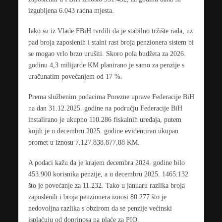
izgubljena 6.043 radna mjesta.
Iako su iz Vlade FBiH tvrdili da je stabilno tržište rada, uz
pad broja zaposlenih i stalni rast broja penzionera sistem bi
se mogao vrlo brzo urušiti. Skoro pola budžeta za 2026.
godinu 4,3 milijarde KM planirano je samo za penzije s
uračunatim povećanjem od 17 %.
Prema službenim podacima Porezne uprave Federacije BiH
na dan 31.12.2025. godine na području Federacije BiH
instalirano je ukupno 110.286 fiskalnih uređaja, putem
kojih je u decembru 2025. godine evidentiran ukupan
promet u iznosu 7.127.838.877,88 KM.
A podaci kažu da je krajem decembra 2024. godine bilo
453.900 korisnika penzije, a u decembru 2025. 1465.132
što je povećanje za 11.232. Tako u januaru razlika broja
zaposlenih i broja penzionera iznosi 80.277 što je
nedovoljna razlika s obzirom da se penzije većinski
isplaćuju od doprinosa na plaće za PIO.