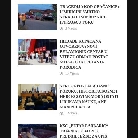
TRAGEDIJA KOD GRAČANICE:
U MIRIČINI SMRTNO
STRADALI SUPRUŽNICI,
ISTRAGA U TOKU
3 Views
HILJADE KUPACA NA
OTVORENJU: NOVI
BELAMIONIX CENTAR U
VITEZU ODMAH POSTAO
MJESTO OKUPLJANJA
PORODICA
18 Views
STRUKA POSLALA JASNU
PORUKU: HISTORIJA BOSNE I
HERCEGOVINE MORA OSTATI
U RUKAMA NAUKE, A NE
MANIPULACIJA
1 Views
KŠC „PETAR BARBARIĆ“
TRAVNIK OTVORIO
PREDBILJEŽBE ZA UPIS