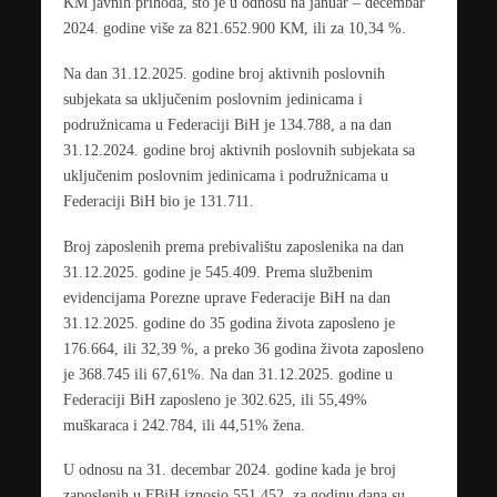
KM javnih prihoda, što je u odnosu na januar – decembar
2024. godine više za 821.652.900 KM, ili za 10,34 %.
Na dan 31.12.2025. godine broj aktivnih poslovnih
subjekata sa uključenim poslovnim jedinicama i
podružnicama u Federaciji BiH je 134.788, a na dan
31.12.2024. godine broj aktivnih poslovnih subjekata sa
uključenim poslovnim jedinicama i podružnicama u
Federaciji BiH bio je 131.711.
Broj zaposlenih prema prebivalištu zaposlenika na dan
31.12.2025. godine je 545.409. Prema službenim
evidencijama Porezne uprave Federacije BiH na dan
31.12.2025. godine do 35 godina života zaposleno je
176.664, ili 32,39 %, a preko 36 godina života zaposleno
je 368.745 ili 67,61%. Na dan 31.12.2025. godine u
Federaciji BiH zaposleno je 302.625, ili 55,49%
muškaraca i 242.784, ili 44,51% žena.
U odnosu na 31. decembar 2024. godine kada je broj
zaposlenih u FBiH iznosio 551.452, za godinu dana su