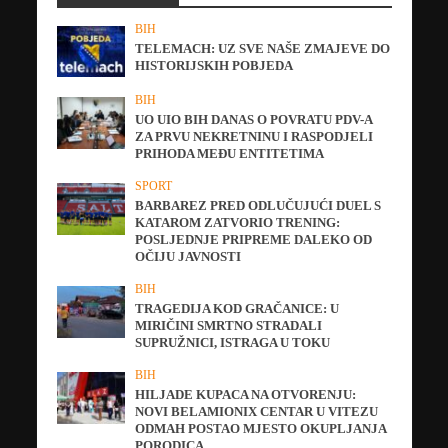
BIH
TELEMACH: UZ SVE NAŠE ZMAJEVE DO
HISTORIJSKIH POBJEDA
BIH
UO UIO BIH DANAS O POVRATU PDV-A
ZA PRVU NEKRETNINU I RASPODJELI
PRIHODA MEĐU ENTITETIMA
SPORT
BARBAREZ PRED ODLUČUJUĆI DUEL S
KATAROM ZATVORIO TRENING:
POSLJEDNJE PRIPREME DALEKO OD
OČIJU JAVNOSTI
BIH
TRAGEDIJA KOD GRAČANICE: U
MIRIČINI SMRTNO STRADALI
SUPRUŽNICI, ISTRAGA U TOKU
BIH
HILJADE KUPACA NA OTVORENJU:
NOVI BELAMIONIX CENTAR U VITEZU
ODMAH POSTAO MJESTO OKUPLJANJA
PORODICA