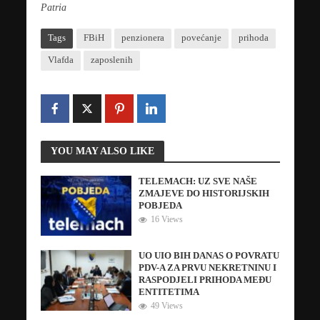
Patria
Tags
FBiH
penzionera
povećanje
prihoda
Vlafda
zaposlenih
YOU MAY ALSO LIKE
TELEMACH: UZ SVE NAŠE
ZMAJEVE DO HISTORIJSKIH
POBJEDA
16 Views
UO UIO BIH DANAS O POVRATU
PDV-A ZA PRVU NEKRETNINU I
RASPODJELI PRIHODA MEĐU
ENTITETIMA
49 Views