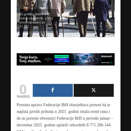
Za godinu dana 6.043
manje zaposlenih, a broj
penzionera veći za
11.232
0
SHARES
Porezna uprava Federacije BiH obavještava javnost da je
naplata javnih prihoda u 2025. godini imala trend rasta i
da su porezni obveznici Federacije BiH u periodu januar –
decembar 2025. godine uplatili rekordnih 8.771.286.144