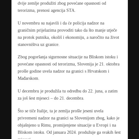
dvije zemlje produžiti zbog povećane opasnosti od
terorizma, prenosi agencija STA.
U novembru su najavili i da će policija nadzor na
graničnim prijelazima provoditi tako da što manje utječe
na protok putnika, okoliš i ekonomiju, a naročito na život
stanovništva uz granice.
Zbog pogoršanja sigurnosne situacije na Bliskom istoku i
povećane opasnosti od terorizma, Slovenija je 21. oktobra
prošle godine uvela nadzor na granici s Hrvatskom i
Mađarskom.
U decembru je produžila tu odredbu do 22. juna, a zatim
za još šest mjeseci – do 21. decembra.
Što se tiče Italije, ta je zemlja prošle jeseni uvela
privremeni nadzor na granici sa Slovenijom zbog, kako je
objašnjeno u Rimu, promijenjene situacije u Evropi i na
Bliskom istoku. Od januara 2024. produžuje ga svakih šest