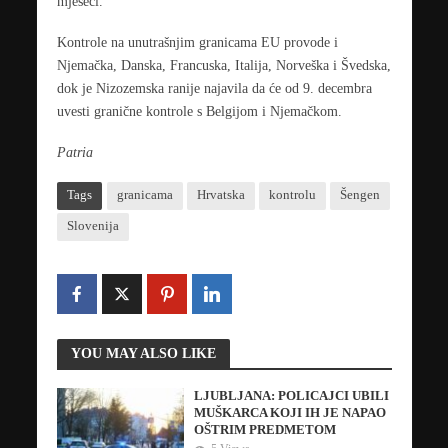
mjeseci.
Kontrole na unutrašnjim granicama EU provode i
Njemačka, Danska, Francuska, Italija, Norveška i Švedska,
dok je Nizozemska ranije najavila da će od 9. decembra
uvesti granične kontrole s Belgijom i Njemačkom.
Patria
Tags
granicama
Hrvatska
kontrolu
Šengen
Slovenija
YOU MAY ALSO LIKE
LJUBLJANA: POLICAJCI UBILI
MUŠKARCA KOJI IH JE NAPAO
OŠTRIM PREDMETOM