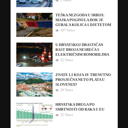
5 Views
TEŠKA NEZGODA U SRBIJI:
MAJKA POGINULA DOK JE
GURALA KOLICA S DJETETOM
107 Views
U HRVATSKOJ DRASTIČAN
RAST BROJA NESREĆA S
ELEKTRIČNIM ROMOBILIMA
32 Views
ZNATE LI KOJA JE TRENUTNO
PROSJEČNA NETO PLATA U
SLOVENIJI?
29 Views
HRVATSKA DRUGA PO
SMRTNOSTI OD RAKA U EU
22 Views