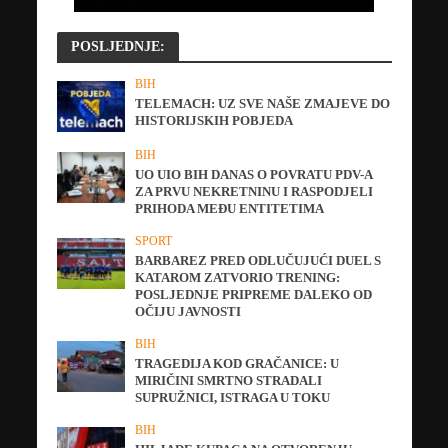
POSLJEDNJE:
BIH
TELEMACH: UZ SVE NAŠE ZMAJEVE DO
HISTORIJSKIH POBJEDA
BIH
UO UIO BIH DANAS O POVRATU PDV-A
ZA PRVU NEKRETNINU I RASPODJELI
PRIHODA MEĐU ENTITETIMA
SPORT
BARBAREZ PRED ODLUČUJUĆI DUEL S
KATAROM ZATVORIO TRENING:
POSLJEDNJE PRIPREME DALEKO OD
OČIJU JAVNOSTI
BIH
TRAGEDIJA KOD GRAČANICE: U
MIRIČINI SMRTNO STRADALI
SUPRUŽNICI, ISTRAGA U TOKU
BIH