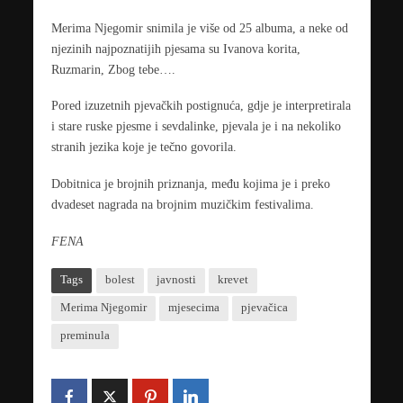
Merima Njegomir snimila je više od 25 albuma, a neke od
njezinih najpoznatijih pjesama su Ivanova korita,
Ruzmarin, Zbog tebe….
Pored izuzetnih pjevačkih postignuća, gdje je interpretirala
i stare ruske pjesme i sevdalinke, pjevala je i na nekoliko
stranih jezika koje je tečno govorila.
Dobitnica je brojnih priznanja, među kojima je i preko
dvadeset nagrada na brojnim muzičkim festivalima.
FENA
Tags
bolest
javnosti
krevet
Merima Njegomir
mjesecima
pjevačica
preminula