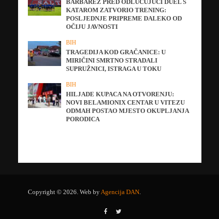
BARBAREZ PRED ODLUČUJUĆI DUEL S
KATAROM ZATVORIO TRENING:
POSLJEDNJE PRIPREME DALEKO OD
OČIJU JAVNOSTI
BIH
TRAGEDIJA KOD GRAČANICE: U
MIRIČINI SMRTNO STRADALI
SUPRUŽNICI, ISTRAGA U TOKU
BIH
HILJADE KUPACA NA OTVORENJU:
NOVI BELAMIONIX CENTAR U VITEZU
ODMAH POSTAO MJESTO OKUPLJANJA
PORODICA
Copyright © 2026. Web by
Agencija DAN
.