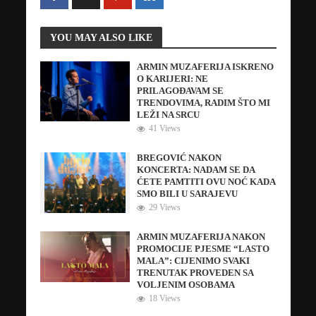
YOU MAY ALSO LIKE
ARMIN MUZAFERIJA ISKRENO
O KARIJERI: NE
PRILAGOĐAVAM SE
TRENDOVIMA, RADIM ŠTO MI
LEŽI NA SRCU
41 Views
BREGOVIĆ NAKON
KONCERTA: NADAM SE DA
ĆETE PAMTITI OVU NOĆ KADA
SMO BILI U SARAJEVU
29 Views
ARMIN MUZAFERIJA NAKON
PROMOCIJE PJESME “LASTO
MALA”: CIJENIMO SVAKI
TRENUTAK PROVEDEN SA
VOLJENIM OSOBAMA
18 Views