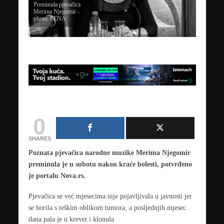
Preminula pjevačica
Merima Njegomir -
photo: FENA
0
SHARES
Poznata pjevačica narodne muzike Merima Njegomir
preminula je u subotu nakon kraće bolesti, potvrđeno
je portalu Nova.rs.
Pjevačica se već mjesecima nije pojavljivala u javnosti jer
se borila s teškim oblikom tumora, a posljednjih mjesec
dana pala je u krevet i klonula.