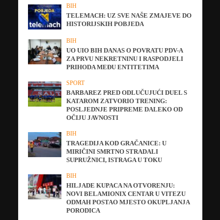
BIH
TELEMACH: UZ SVE NAŠE ZMAJEVE DO
HISTORIJSKIH POBJEDA
BIH
UO UIO BIH DANAS O POVRATU PDV-A
ZA PRVU NEKRETNINU I RASPODJELI
PRIHODA MEĐU ENTITETIMA
SPORT
BARBAREZ PRED ODLUČUJUĆI DUEL S
KATAROM ZATVORIO TRENING:
POSLJEDNJE PRIPREME DALEKO OD
OČIJU JAVNOSTI
BIH
TRAGEDIJA KOD GRAČANICE: U
MIRIČINI SMRTNO STRADALI
SUPRUŽNICI, ISTRAGA U TOKU
BIH
HILJADE KUPACA NA OTVORENJU:
NOVI BELAMIONIX CENTAR U VITEZU
ODMAH POSTAO MJESTO OKUPLJANJA
PORODICA