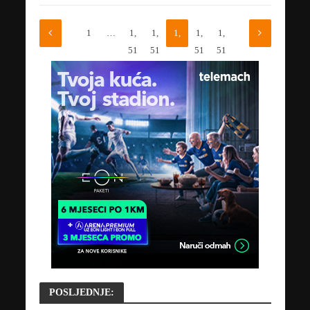
1
…
1,
1,
1,
1,
1,
51
51
51
51
51
4
5
6
7
8
POSLJEDNJE: