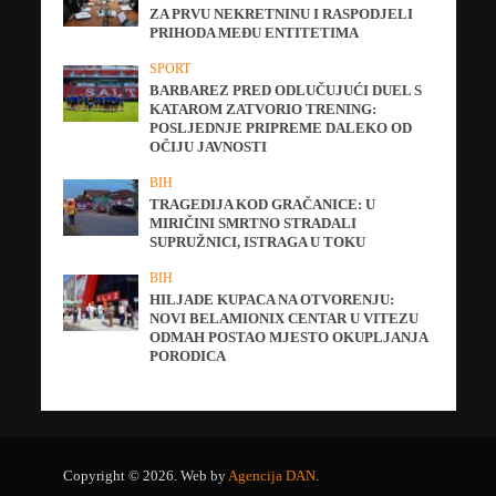
ZA PRVU NEKRETNINU I RASPODJELI
PRIHODA MEĐU ENTITETIMA
SPORT
BARBAREZ PRED ODLUČUJUĆI DUEL S
KATAROM ZATVORIO TRENING:
POSLJEDNJE PRIPREME DALEKO OD
OČIJU JAVNOSTI
BIH
TRAGEDIJA KOD GRAČANICE: U
MIRIČINI SMRTNO STRADALI
SUPRUŽNICI, ISTRAGA U TOKU
BIH
HILJADE KUPACA NA OTVORENJU:
NOVI BELAMIONIX CENTAR U VITEZU
ODMAH POSTAO MJESTO OKUPLJANJA
PORODICA
Copyright © 2026. Web by
Agencija DAN
.