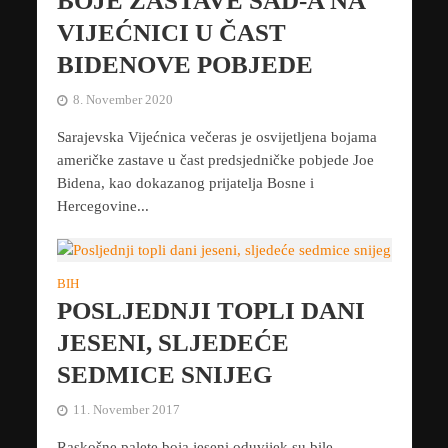
BOJE ZASTAVE SAD-A NA
VIJEĆNICI U ČAST
BIDENOVE POBJEDE
8. November 2020
Sarajevska Vijećnica večeras je osvijetljena bojama
američke zastave u čast predsjedničke pobjede Joe
Bidena, kao dokazanog prijatelja Bosne i
Hercegovine...
BIH
POSLJEDNJI TOPLI DANI
JESENI, SLJEDEĆE
SEDMICE SNIJEG
11. November 2017
Raskošne palete boja jeseni oduvijek su bile