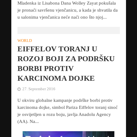
Mladenka iz Lisabona Dana Wolley Zayat pokušala
je pronaći savršenu vjenčanicu, a kada je shvatila da
u salonima vjenčanica neće naći ono što njoj...
WORLD
EIFFELOV TORANJ U
ROZOJ BOJI ZA PODRŠKU
BORBI PROTIV
KARCINOMA DOJKE
27. September 2016
U okviru globalne kampanje podrške borbi protiv
karcinoma dojke, simbol Pariza Eiffelov toranj sinoć
je osvijetljen u rozu boju, javlja Anadolu Agency
(AA). Na...