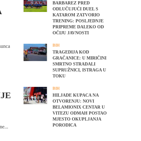
BARBAREZ PRED
A
ODLUČUJUĆI DUEL S
KATAROM ZATVORIO
TRENING: POSLJEDNJE
PRIPREME DALEKO OD
OČIJU JAVNOSTI
BIH
sunca
TRAGEDIJA KOD
GRAČANICE: U MIRIČINI
SMRTNO STRADALI
SUPRUŽNICI, ISTRAGA U
TOKU
BIH
IJE
HILJADE KUPACA NA
OTVORENJU: NOVI
BELAMIONIX CENTAR U
VITEZU ODMAH POSTAO
MJESTO OKUPLJANJA
PORODICA
e...