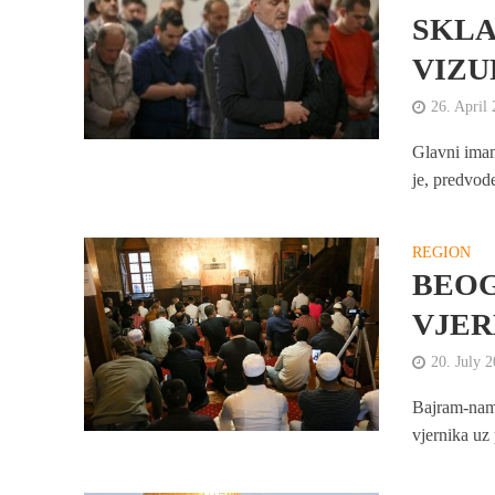
SKLA
VIZU
26. April
Glavni imam
je, predvode
REGION
BEOG
VJER
20. July 
Bajram-nama
vjernika uz