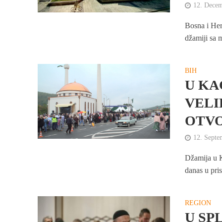
12. Dece
Bosna i Her
džamiji sa 
BIH
U KA
VELI
OTVO
12. Septe
Džamija u 
danas u pris
REGION
U SP