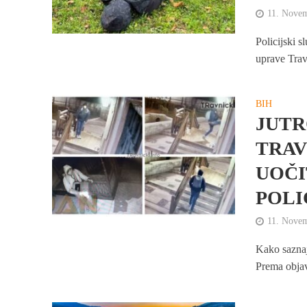
11. Nove
Policijski s
uprave Travn
BIH
JUTR
TRAV
UOČI
POLIC
11. Nove
Kako saznaj
Prema objavl