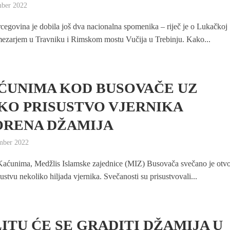
mber 2022
cegovina je dobila još dva nacionalna spomenika – riječ je o Lukačkoj
mezarjem u Travniku i Rimskom mostu Vučija u Trebinju. Kako...
ĆUNIMA KOD BUSOVAČE UZ
KO PRISUSTVO VJERNIKA
RENA DŽAMIJA
mber 2022
Kaćunima, Medžlis Islamske zajednice (MIZ) Busovača svečano je otv
ustvu nekoliko hiljada vjernika. Svečanosti su prisustvovali...
LITU ĆE SE GRADITI DŽAMIJA U