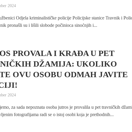
mber 2024
lužbenici Odjela kriminalističke policije Policijske stanice Travnik i Poli
ik pronašli su i lišili slobode počinioca sinoćnjih i...
OS PROVALA I KRAĐA U PET
NIČKIH DŽAMIJA: UKOLIKO
TE OVU OSOBU ODMAH JAVITE
IJI!
mber 2024
emo, za sada nepoznata osoba jutros je provalila u pet travničkih džami
jenim fotografijama radi se o istoj osobi koja je prethodnih...