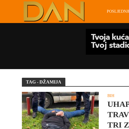
POSLJEDN
TAG - DŽAMIJA
BIH
UHAP
TRAV
TRI 