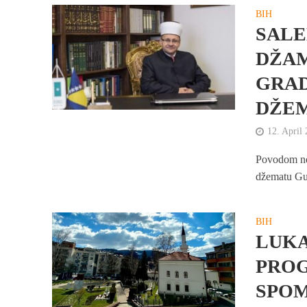
BIH
SALE
DŽAM
GRAD
DŽEM
12. April
Povodom nem
džematu Gub
BIH
LUKA
PROG
SPO