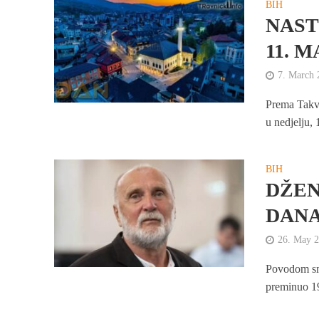
BIH
NAST
11. 
7. March 
Prema Takvi
u nedjelju, 
BIH
DŽEN
DANA
26. May 
Povodom sm
preminuo 19