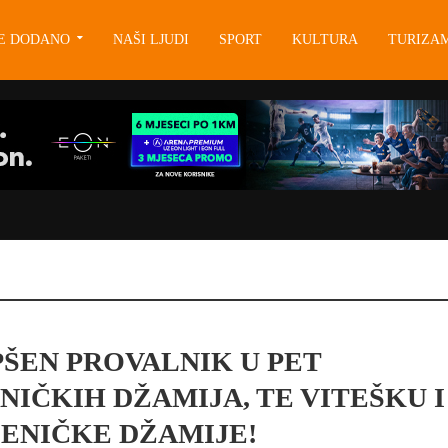
JE DODANO
NAŠI LJUDI
SPORT
KULTURA
TURIZA
ŠEN PROVALNIK U PET
NIČKIH DŽAMIJA, TE VITEŠKU I
ZENIČKE DŽAMIJE!