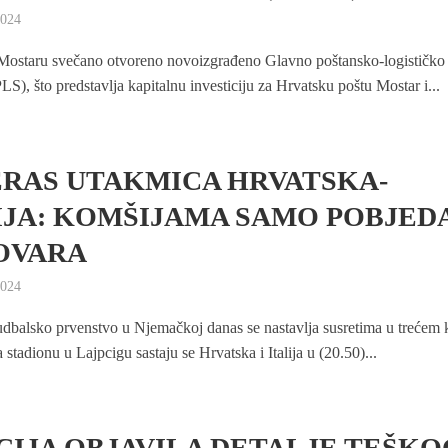
2024
Mostaru svečano otvoreno novoizgrađeno Glavno poštansko-logističko
LS), što predstavlja kapitalnu investiciju za Hrvatsku poštu Mostar i...
RAS UTAKMICA HRVATSKA-
IJA: KOMŠIJAMA SAMO POBJED
OVARA
2024
dbalsko prvenstvo u Njemačkoj danas se nastavlja susretima u trećem 
stadionu u Lajpcigu sastaju se Hrvatska i Italija u (20.50)...
CIJA OBJAVILA DETALJE TEŠKO