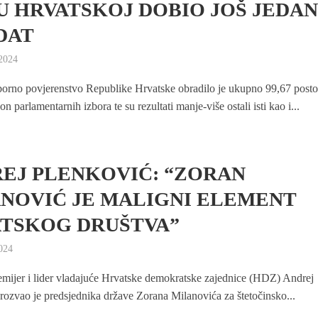
U HRVATSKOJ DOBIO JOŠ JEDA
DAT
 2024
orno povjerenstvo Republike Hrvatske obradilo je ukupno 99,67 post
n parlamentarnih izbora te su rezultati manje-više ostali isti kao i...
EJ PLENKOVIĆ: “ZORAN
NOVIĆ JE MALIGNI ELEMENT
TSKOG DRUŠTVA”
2024
emijer i lider vladajuće Hrvatske demokratske zajednice (HDZ) Andrej
rozvao je predsjednika države Zorana Milanovića za štetočinsko...