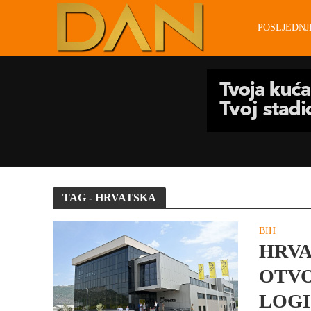
POSLJEDN
TAG - HRVATSKA
BIH
HRVA
OTVO
LOGI