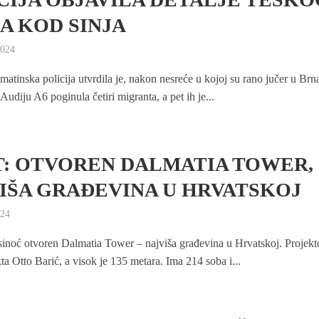
A KOD SINJA
2024
lmatinska policija utvrdila je, nakon nesreće u kojoj su rano jučer u Br
Audiju A6 poginula četiri migranta, a pet ih je...
T: OTVOREN DALMATIA TOWER,
IŠA GRAĐEVINA U HRVATSKOJ
024
 sinoć otvoren Dalmatia Tower – najviša građevina u Hrvatskoj. Projek
kta Otto Barić, a visok je 135 metara. Ima 214 soba i...