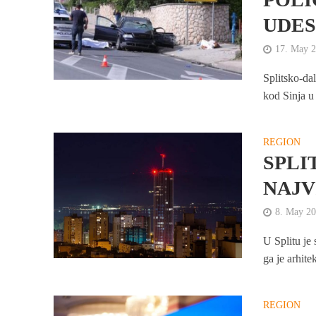
UDES
17. May 
Splitsko-da
kod Sinja u 
REGION
SPLI
NAJV
8. May 2
U Splitu je
ga je arhite
REGION