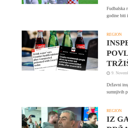
Fudbalska r
godine biti
REGION
INSP
POVL
TRŽI
9. Novem
Državni insp
sumnjivih p
REGION
IZ G