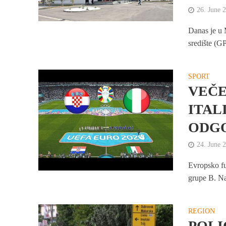
26. June 
Danas je u 
središte (GP
SPORT
VEČE
ITAL
ODG
24. June 
Evropsko fu
grupe B. Na 
REGION
POLI