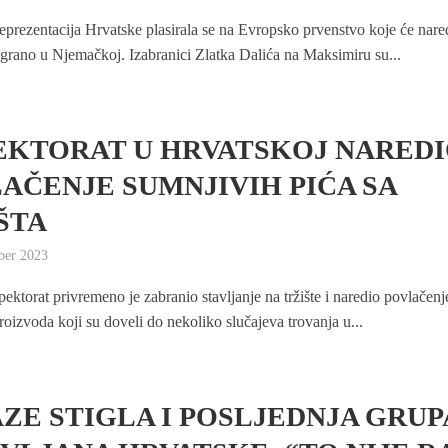
eprezentacija Hrvatske plasirala se na Evropsko prvenstvo koje će nar
 igrano u Njemačkoj. Izabranici Zlatka Dalića na Maksimiru su...
EKTORAT U HRVATSKOJ NARED
AČENJE SUMNJIVIH PIĆA SA
ŠTA
ber 2023
ektorat privremeno je zabranio stavljanje na tržište i naredio povlačenj
roizvoda koji su doveli do nekoliko slučajeva trovanja u...
AZE STIGLA I POSLJEDNJA GRUP