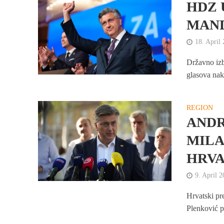
HDZ 
MAN
18. April
Državno izb
glasova nako
REGION
ANDR
MILA
HRVA
9. April 
Hrvatski pr
Plenković p