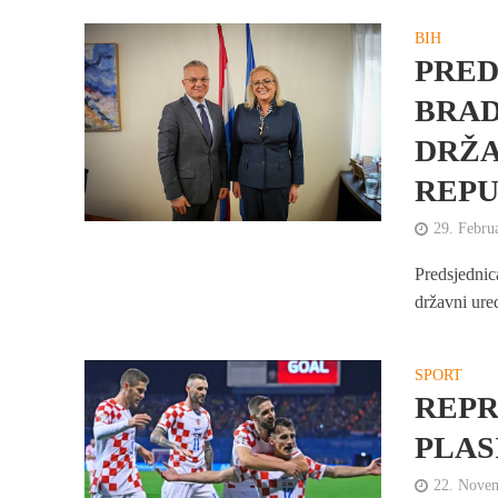
BIH
PRED
BRAD
DRŽA
REPU
29. Febru
Predsjednic
državni ure
SPORT
REPR
PLAS
22. Nove