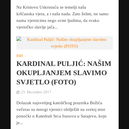
Na Kristovu Uskrsnuću se temelji naša
kršćanska vjera, a i naša nada. Zato želim, ne samo
nama vjernicima nego svim ljudima, da svako
vjerničko slavlje jača...
BIH
KARDINAL PULJIĆ: NAŠIM
OKUPLJANJEM SLAVIMO
SVJETLO (FOTO)
25. December 2017
Dolazak najsvetijeg katoličkog praznika Božića
večeras su mnogi vjernici obilježili na svetoj misi
ponoćki u Katedrali Srca Isusova u Sarajevu, koju
je...