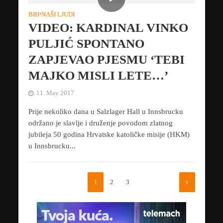
BIH
•
NAŠI LJUDI
VIDEO: KARDINAL VINKO
PULJIĆ SPONTANO
ZAPJEVAO PJESMU ‘TEBI
MAJKO MISLI LETE…’
11. May 2017
Prije nekoliko dana u Salzlager Hall u Innsbrucku
održano je slavlje i druženje povodom zlatnog
jubileja 50 godina Hrvatske katoličke misije (HKM)
u Innsbrucku...
1
2
3