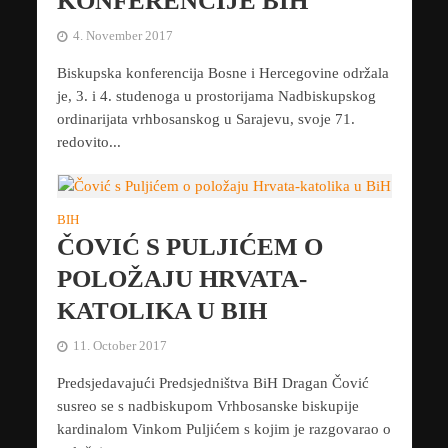
KONFERENCIJE BIH
4. November 2017
Biskupska konferencija Bosne i Hercegovine održala
je, 3. i 4. studenoga u prostorijama Nadbiskupskog
ordinarijata vrhbosanskog u Sarajevu, svoje 71.
redovito...
BIH
ČOVIĆ S PULJIĆEM O
POLOŽAJU HRVATA-
KATOLIKA U BIH
11. October 2017
Predsjedavajući Predsjedništva BiH Dragan Čović
susreo se s nadbiskupom Vrhbosanske biskupije
kardinalom Vinkom Puljićem s kojim je razgovarao o