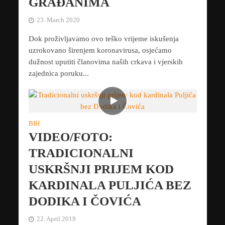
GRAĐANIMA
23. March 2020
Dok proživljavamo ovo teško vrijeme iskušenja
uzrokovano širenjem koronavirusa, osjećamo
dužnost uputiti članovima naših crkava i vjerskih
zajednica poruku...
BIH
VIDEO/FOTO:
TRADICIONALNI
USKRŠNJI PRIJEM KOD
KARDINALA PULJIĆA BEZ
DODIKA I ČOVIĆA
22. April 2019