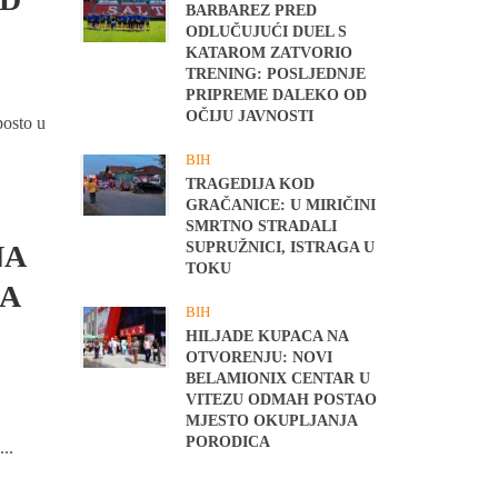
BARBAREZ PRED
ODLUČUJUĆI DUEL S
KATAROM ZATVORIO
TRENING: POSLJEDNJE
PRIPREME DALEKO OD
OČIJU JAVNOSTI
posto u
BIH
TRAGEDIJA KOD
GRAČANICE: U MIRIČINI
SMRTNO STRADALI
NA
SUPRUŽNICI, ISTRAGA U
TOKU
A
BIH
HILJADE KUPACA NA
OTVORENJU: NOVI
BELAMIONIX CENTAR U
VITEZU ODMAH POSTAO
MJESTO OKUPLJANJA
PORODICA
..