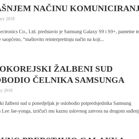
ŠNJEM NAČINU KOMUNICIRAN
ary 2018
ctronics Co., Ltd. predstavio je Samsung Galaxy S9 i S9+, pametne t
e saopćeno, “maštovito reinterpretiraju način na koji...
OKOREJSKI ŽALBENI SUD
BODIO ČELNIKA SAMSUNGA
ry 2018
ki žalbeni sud u ponedjeljak je oslobodio potpredsjednika Samsung
a Lee Jae-yonga, izričući mu kaznu uslovnog zatvora na drugom suđenju