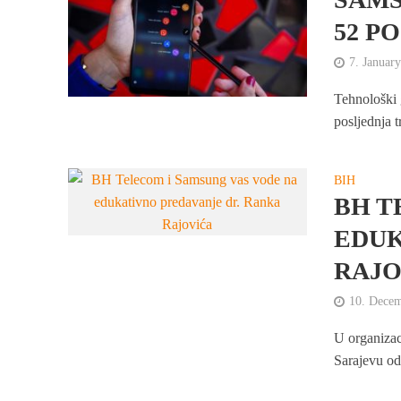
52 P
7. Januar
Tehnološki 
posljednja t
BIH
BH T
EDUK
RAJO
10. Dece
U organizac
Sarajevu od