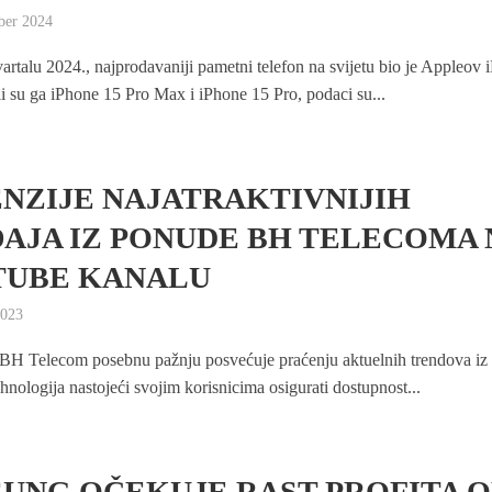
ber 2024
artalu 2024., najprodavaniji pametni telefon na svijetu bio je Appleov 
ili su ga iPhone 15 Pro Max i iPhone 15 Pro, podaci su...
NZIJE NAJATRAKTIVNIJIH
AJA IZ PONUDE BH TELECOMA 
TUBE KANALU
2023
H Telecom posebnu pažnju posvećuje praćenju aktuelnih trendova iz 
hnologija nastojeći svojim korisnicima osigurati dostupnost...
UNG OČEKUJE RAST PROFITA 