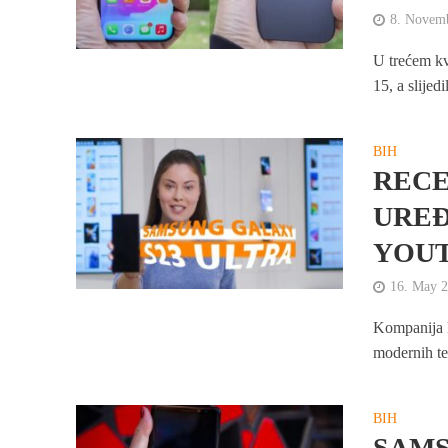
8. Novem
U trećem kv
15, a slijed
BIH
RECE
UREĐ
YOU
16. May 
Kompanija B
modernih te
BIH
SAMS