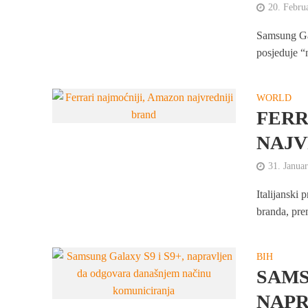
20. Febru
Samsung Gal
posjeduje “n
WORLD
FERR
NAJV
31. Janua
Italijanski
branda, pre
BIH
SAMS
NAPR