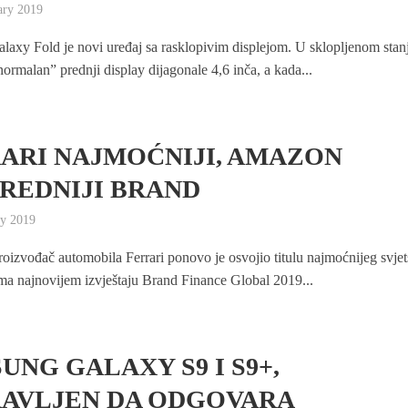
ary 2019
axy Fold je novi uređaj sa rasklopivim displejom. U sklopljenom stan
ormalan” prednji display dijagonale 4,6 inča, a kada...
ARI NAJMOĆNIJI, AMAZON
REDNIJI BRAND
ry 2019
 proizvođač automobila Ferrari ponovo je osvojio titulu najmoćnijeg svje
ma najnovijem izvještaju Brand Finance Global 2019...
UNG GALAXY S9 I S9+,
AVLJEN DA ODGOVARA