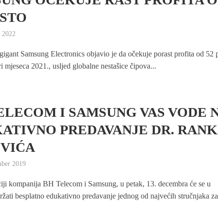
OSTO
y 2022
gigant Samsung Electronics objavio je da očekuje porast profita od 52 
ri mjeseca 2021., usljed globalne nestašice čipova...
ELECOM I SAMSUNG VAS VODE 
ATIVNO PREDAVANJE DR. RANK
VIĆA
mber 2019
iji kompanija BH Telecom i Samsung, u petak, 13. decembra će se u
ržati besplatno edukativno predavanje jednog od najvećih stručnjaka za.