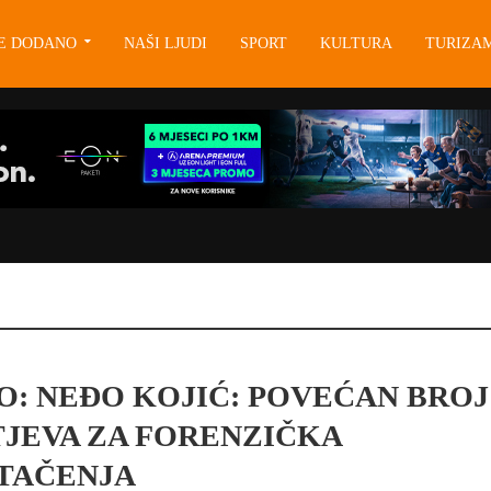
JE DODANO
NAŠI LJUDI
SPORT
KULTURA
TURIZA
O: NEĐO KOJIĆ: POVEĆAN BROJ
JEVA ZA FORENZIČKA
TAČENJA