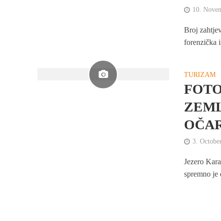
10. Nove
Broj zahtjev
forenzička 
TURIZAM
FOTO
ZEML
OČAR
3. Octobe
Jezero Karag
spremno je 