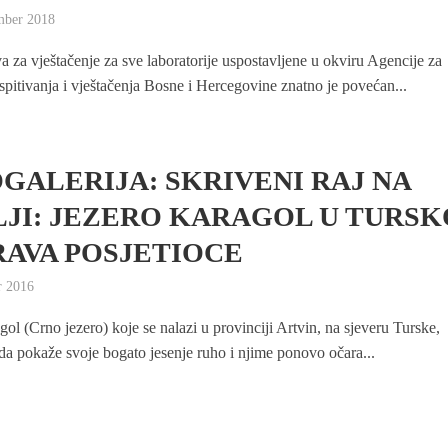
mber 2018
a za vještačenje za sve laboratorije uspostavljene u okviru Agencije za
ispitivanja i vještačenja Bosne i Hercegovine znatno je povećan...
GALERIJA: SKRIVENI RAJ NA
JI: JEZERO KARAGOL U TURSK
AVA POSJETIOCE
r 2016
ol (Crno jezero) koje se nalazi u provinciji Artvin, na sjeveru Turske,
da pokaže svoje bogato jesenje ruho i njime ponovo očara...