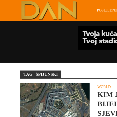
POSLJEDN
TAG - ŠPIJUNSKI
WORLD
KIM 
BIJE
SJEV