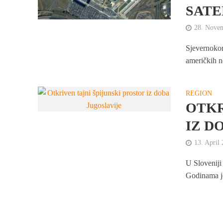
SATE
28. Nove
Sjevernokor
američkih n
REGION
OTKR
IZ D
13. April
U Sloveniji 
Godinama je 