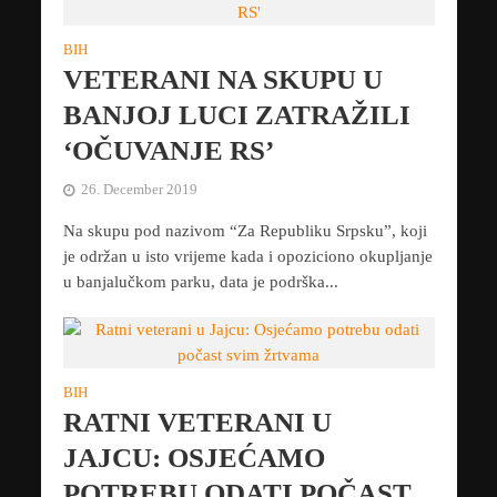
BIH
VETERANI NA SKUPU U
BANJOJ LUCI ZATRAŽILI
‘OČUVANJE RS’
26. December 2019
Na skupu pod nazivom “Za Republiku Srpsku”, koji
je održan u isto vrijeme kada i opoziciono okupljanje
u banjalučkom parku, data je podrška...
BIH
RATNI VETERANI U
JAJCU: OSJEĆAMO
POTREBU ODATI POČAST