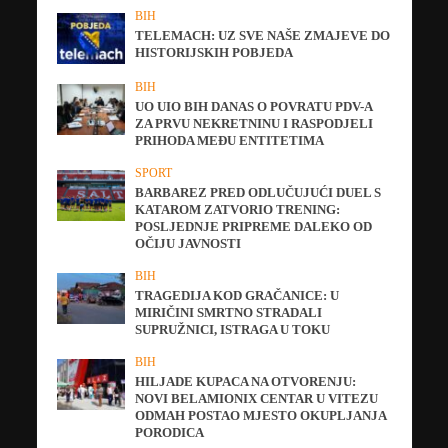
BIH
TELEMACH: UZ SVE NAŠE ZMAJEVE DO
HISTORIJSKIH POBJEDA
BIH
UO UIO BIH DANAS O POVRATU PDV-A
ZA PRVU NEKRETNINU I RASPODJELI
PRIHODA MEĐU ENTITETIMA
SPORT
BARBAREZ PRED ODLUČUJUĆI DUEL S
KATAROM ZATVORIO TRENING:
POSLJEDNJE PRIPREME DALEKO OD
OČIJU JAVNOSTI
BIH
TRAGEDIJA KOD GRAČANICE: U
MIRIČINI SMRTNO STRADALI
SUPRUŽNICI, ISTRAGA U TOKU
BIH
HILJADE KUPACA NA OTVORENJU:
NOVI BELAMIONIX CENTAR U VITEZU
ODMAH POSTAO MJESTO OKUPLJANJA
PORODICA