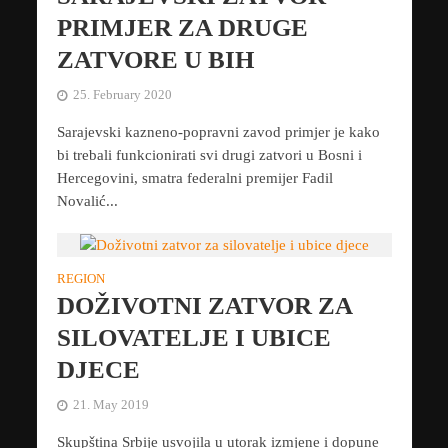
PRIMJER ZA DRUGE
ZATVORE U BIH
25. February 2020
Sarajevski kazneno-popravni zavod primjer je kako
bi trebali funkcionirati svi drugi zatvori u Bosni i
Hercegovini, smatra federalni premijer Fadil
Novalić...
REGION
DOŽIVOTNI ZATVOR ZA
SILOVATELJE I UBICE
DJECE
21. May 2019
Skupština Srbije usvojila u utorak izmjene i dopune