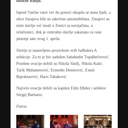
izbacili Italiju.
Ispred Vječne vatre već do ponoći okupila se masa ljudi, a
ulice Sarajeva bile su zakrčene automobilima. Zmajevi su
mini slavlje već imali u Zenici sa navijačima, u
svlačionici, dok je centralno slavlje zakazano za rane
jutarnje sate ovog 1. aprila.
Slavlje je nastavljeno prozivkom svih fudbalera A
selekcije. Za to je bio zadužen Sabahudin Topalbećirović.
Posebne ovacije dobili su Nikola Vasilj, Nikola Katić,
Tarik Muhamerović, Ermedin Demirović, Esmir
Bajraktarević, Haris Tabaković.
Najveće ovacije dobili su kapiten Edin Džeko i selektor
Sergej Barbarez.
Patria