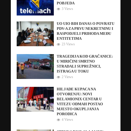
POBJEDA
3 Views
UO UIO BIH DANAS O POVRATU
PDV-A ZA PRVU NEKRETNINU I
RASPODJELI PRIHODA MEĐU
ENTITETIMA
23 Views
TRAGEDIJA KOD GRAČANICE:
U MIRIČINI SMRTNO
STRADALI SUPRUŽNICI,
ISTRAGA U TOKU
2 Views
HILJADE KUPACA NA
OTVORENJU: NOVI
BELAMIONIX CENTAR U
VITEZU ODMAH POSTAO
MJESTO OKUPLJANJA
PORODICA
4 Views