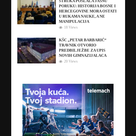
STRUKA POSLALA JASNU
PORUKU: HISTORIJA BOSNE I
HERCEGOVINE MORA OSTATI
U RUKAMA NAUKE, A NE
MANIPULACIJA
18 Views
KŠC „PETAR BARBARIĆ“
TRAVNIK OTVORIO
PREDBILJEŽBE ZA UPIS
NOVIH GIMNAZIJALACA
20 Views