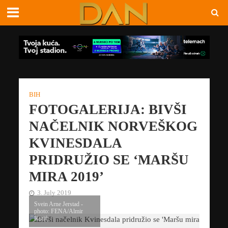
BIH
FOTOGALERIJA: BIVŠI
NAČELNIK NORVEŠKOG
KVINESDALA
PRIDRUŽIO SE ‘MARŠU
MIRA 2019’
3. July 2019
Svein Arne Jerstad -
photo: FENA/Almir
Razić