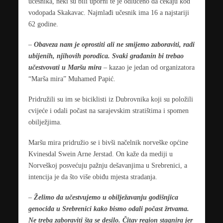
učesnika, neki su bili uporni te je odlučeno da čekaju kod
vodopada Skakavac. Najmlađi učesnik ima 16 a najstariji
62 godine.
–
Obaveza nam je oprostiti ali ne smijemo zaboraviti, radi
ubijenih, njihovih porodica. Svaki građanin bi trebao
učestvovati u Maršu mira
– kazao je jedan od organizatora
“Marša mira” Muhamed Papić.
Pridružili su im se biciklisti iz Dubrovnika koji su položili
cvijeće i odali počast na sarajevskim stratištima i spomen
obilježjima.
Maršu mira pridružio se i bivši načelnik norveške općine
Kvinesdal Swein Arne Jerstad. On kaže da mediji u
Norveškoj posvećuju pažnju dešavanjima u Srebrenici, a
intencija je da što više obiđu mjesta stradanja.
–
Želimo da učestvujemo u obilježavanju godišnjica
genocida u Srebrenici kako bismo odali počast žrtvama.
Ne treba zaboraviti šta se desilo. Čitav region stagnira jer