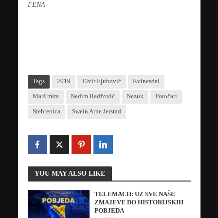
FENA
Tags
2019
Elvir Ejubović
Kvinesdal
Marš mira
Nedim Redžović
Nezuk
Potočari
Srebrenica
Swein Arne Jerstad
YOU MAY ALSO LIKE
TELEMACH: UZ SVE NAŠE
ZMAJEVE DO HISTORIJSKIH
POBJEDA