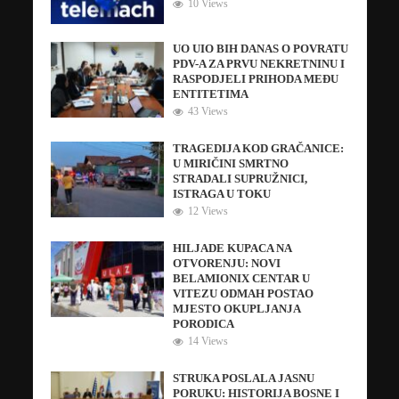
10 Views
UO UIO BIH DANAS O POVRATU
PDV-A ZA PRVU NEKRETNINU I
RASPODJELI PRIHODA MEĐU
ENTITETIMA
43 Views
TRAGEDIJA KOD GRAČANICE:
U MIRIČINI SMRTNO
STRADALI SUPRUŽNICI,
ISTRAGA U TOKU
12 Views
HILJADE KUPACA NA
OTVORENJU: NOVI
BELAMIONIX CENTAR U
VITEZU ODMAH POSTAO
MJESTO OKUPLJANJA
PORODICA
14 Views
STRUKA POSLALA JASNU
PORUKU: HISTORIJA BOSNE I