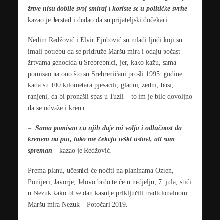
žrtve nisu dobile svoj smiraj i koriste se u političke svrhe
–
kazao je Jerstad i dodao da su prijateljski dočekani.
Nedim Redžović i Elvir Ejubović su mladi ljudi koji su
imali potrebu da se pridruže Maršu mira i odaju počast
žrtvama genocida u Srebrebnici, jer, kako kažu, sama
pomisao na ono što su Srebreničani prošli 1995. godine
kada su 100 kilometara pješačili, gladni, žedni, bosi,
ranjeni, da bi pronašli spas u Tuzli – to im je bilo dovoljno
da se odvaže i krenu.
–
Sama pomisao na njih daje mi volju i odlučnost da
krenem na put, iako me čekaju teški uslovi, ali sam
spreman
– kazao je Redžović.
Prema planu, učesnici će noćiti na planinama Ozren,
Ponijeri, Javorje, Jelovo brdo te će u nedjelju, 7. jula, stići
u Nezuk kako bi se dan kasnije priključili tradicionalnom
Maršu mira Nezuk – Potočari 2019.