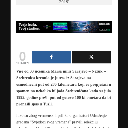
0
SHARES
Više od 33 učesnika Marša mira Sarajevo – Nezuk –
Srebrenica krenulo je jutros iz Sarajeva na
osmodnevni put od 280 kilometara koji će prepješači u
spomen na nekoliko hiljada Srebreničana kada su jula
1995. godine prešli put od gotovo 100 kilometara da bi
pronašli spas u Tuzli.
Iako su zbog vremenskih prilika organizatori Udruženje
građana “Svjedoci svog vremena” pravili selekciju