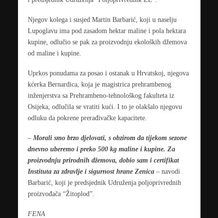
Njegov kolega i susjed Martin Barbarić, koji u naselju
Lupoglavu ima pod zasadom hektar maline i pola hektara
kupine, odlučio se pak za proizvodnju ekoloških džemova
od maline i kupine.
Uprkos ponudama za posao i ostanak u Hrvatskoj, njegova
kćerka Bernardica, koja je magistrica prehrambenog
inženjerstva sa Prehrambeno-tehnološkog fakulteta iz
Osijeka, odlučila se vratiti kući. I to je olakšalo njegovu
odluku da pokrene prerađivačke kapacitete.
–
Morali smo brzo djelovati, s obzirom da tijekom sezone
dnevno uberemo i preko 500 kg maline i kupine. Za
proizvodnju prirodnih džemova, dobio sam i certifikat
Instituta za zdravlje i sigurnost hrane Zenica
– navodi
Barbarić, koji je predsjednik Udruženja poljoprivrednih
proizvođača “Žitoplod”.
FENA