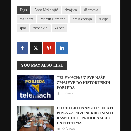
Tags
Anto Mrkonjić
dvojica
džemova
malinara
Martin Barbarić
proizvodnja
rakije
spas
žepačkih
Žepče
YOU MAY ALSO LIKE
TELEMACH: UZ SVE NAŠE
ZMAJEVE DO HISTORIJSKIH
POBJEDA
8 Views
UO UIO BIH DANAS O POVRATU
PDV-A ZA PRVU NEKRETNINU I
RASPODJELI PRIHODA MEĐU
ENTITETIMA
38 Views