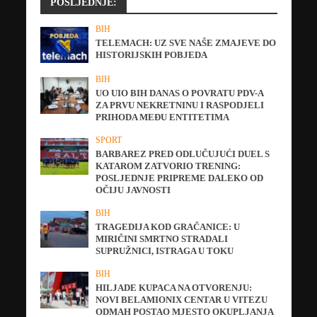
POSLJEDNJE:
BIH
TELEMACH: UZ SVE NAŠE ZMAJEVE DO
HISTORIJSKIH POBJEDA
BIH
UO UIO BIH DANAS O POVRATU PDV-A
ZA PRVU NEKRETNINU I RASPODJELI
PRIHODA MEĐU ENTITETIMA
SPORT
BARBAREZ PRED ODLUČUJUĆI DUEL S
KATAROM ZATVORIO TRENING:
POSLJEDNJE PRIPREME DALEKO OD
OČIJU JAVNOSTI
BIH
TRAGEDIJA KOD GRAČANICE: U
MIRIČINI SMRTNO STRADALI
SUPRUŽNICI, ISTRAGA U TOKU
BIH
HILJADE KUPACA NA OTVORENJU:
NOVI BELAMIONIX CENTAR U VITEZU
ODMAH POSTAO MJESTO OKUPLJANJA