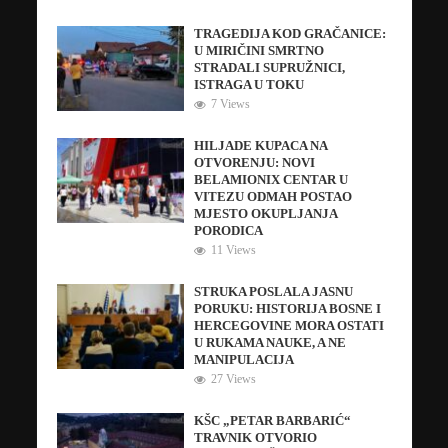
TRAGEDIJA KOD GRAČANICE:
U MIRIČINI SMRTNO
STRADALI SUPRUŽNICI,
ISTRAGA U TOKU
7 Views
HILJADE KUPACA NA
OTVORENJU: NOVI
BELAMIONIX CENTAR U
VITEZU ODMAH POSTAO
MJESTO OKUPLJANJA
PORODICA
11 Views
STRUKA POSLALA JASNU
PORUKU: HISTORIJA BOSNE I
HERCEGOVINE MORA OSTATI
U RUKAMA NAUKE, A NE
MANIPULACIJA
27 Views
KŠC „PETAR BARBARIĆ“
TRAVNIK OTVORIO