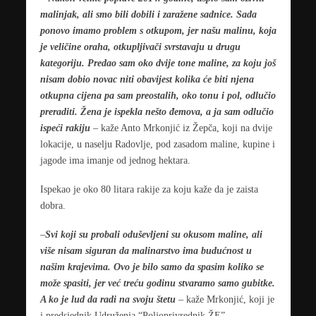
malinjak, ali smo bili dobili i zaražene sadnice. Sada
ponovo imamo problem s otkupom, jer našu malinu, koja
je veličine oraha, otkupljivači svrstavaju u drugu
kategoriju. Predao sam oko dvije tone maline, za koju još
nisam dobio novac niti obavijest kolika će biti njena
otkupna cijena pa sam preostalih, oko tonu i pol, odlučio
preraditi. Žena je ispekla nešto đemova, a ja sam odlučio
ispeći rakiju
– kaže Anto Mrkonjić iz Žepča, koji na dvije
lokacije, u naselju Radovlje, pod zasadom maline, kupine i
jagode ima imanje od jednog hektara.
Ispekao je oko 80 litara rakije za koju kaže da je zaista
dobra.
–
Svi koji su probali oduševljeni su okusom maline, ali
više nisam siguran da malinarstvo ima budućnost u
našim krajevima. Ovo je bilo samo da spasim koliko se
može spasiti, jer već treću godinu stvaramo samo gubitke.
A ko je lud da radi na svoju štetu
– kaže Mrkonjić, koji je
i predsjednik Udruženja “Poljoprivrednik ŽE”.