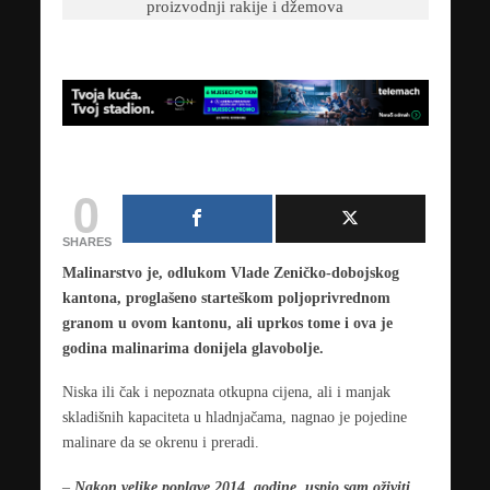
0
SHARES
Malinarstvo je, odlukom Vlade Zeničko-dobojskog
kantona, proglašeno starteškom poljoprivrednom
granom u ovom kantonu, ali uprkos tome i ova je
godina malinarima donijela glavobolje.
Niska ili čak i nepoznata otkupna cijena, ali i manjak
skladišnih kapaciteta u hladnjačama, nagnao je pojedine
malinare da se okrenu i preradi.
–
Nakon velike poplave 2014. godine, uspio sam oživiti