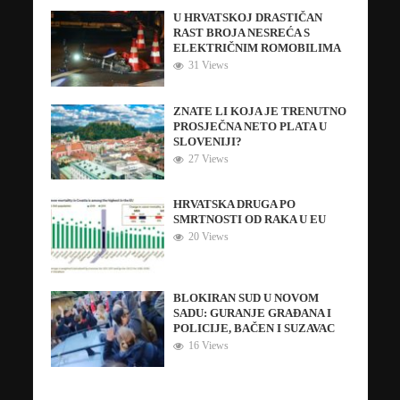
U HRVATSKOJ DRASTIČAN
RAST BROJA NESREĆA S
ELEKTRIČNIM ROMOBILIMA
31 Views
ZNATE LI KOJA JE TRENUTNO
PROSJEČNA NETO PLATA U
SLOVENIJI?
27 Views
HRVATSKA DRUGA PO
SMRTNOSTI OD RAKA U EU
20 Views
BLOKIRAN SUD U NOVOM
SADU: GURANJE GRAĐANA I
POLICIJE, BAČEN I SUZAVAC
16 Views