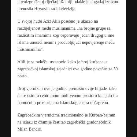
novoizgrađenoj riječkoj džamiji odakle je događaj izravno
prenosila Hrvatska radiotelevizija.
U svojoj hutbi Aziz Alili posebno je ukazao na
razdijeljenost među muslimanima „na brojne grupe sa
različitim imamima koji osporavaju jedan drugog u ime
islama unoseći nemir i produbljujući nepovjerenje među
muslimanima“.
Alili je sa radošću ustanovio kako je broj kurbana u
zagrebačkoj islamskoj zajednici ove godine povećan za 50
posto.
Broj vjernika i ove je godine premašio dvije hiljade, tako
da se osim u centralnom molitvenom prostoru klanjalo i u
pomoćnim prostorijama Islamskog centra u Zagrebu.
Zagrebačkim vjernicima tradicionalno je Kurban-bajram
na izlazu iz džamije čestitao zagrebački gradonačelnik
Milan Bandić.