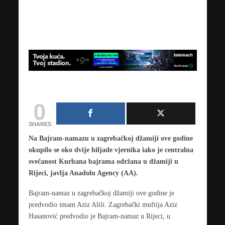
0
SHARES
Na Bajram-namazu u zagrebačkoj džamiji ove godine
okupilo se oko dvije hiljade vjernika iako je centralna
svečanost Kurbana bajrama održana u džamiji u
Rijeci, javlja Anadolu Agency (AA).
Bajram-namaz u zagrebačkoj džamiji ove godine je
predvodio imam Aziz Alili. Zagrebački muftija Aziz
Hasanović predvodio je Bajram-namaz u Rijeci, u