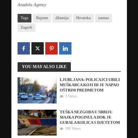
Anadolu Agency
Tags
Bajram
džamija
Hrvatska
namaz
Zagreb
YOU MAY ALSO LIKE
LJUBLJANA: POLICAJCI UBILI
MUŠKARCA KOJI IH JE NAPAO
OŠTRIM PREDMETOM
3 Views
TEŠKA NEZGODA U SRBIJI:
MAJKA POGINULA DOK JE
GURALA KOLICA S DJETETOM
106 Views