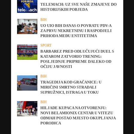
TELEMACH: UZ SVE NAŠE ZMAJEVE DO
HISTORIJSKIH POBJEDA
BIH
UO UIO BIH DANAS O POVRATU PDV-A
ZA PRVU NEKRETNINU I RASPODJELI
PRIHODA MEĐU ENTITETIMA
SPORT
BARBAREZ PRED ODLUČUJUĆI DUEL S
KATAROM ZATVORIO TRENING:
POSLJEDNJE PRIPREME DALEKO OD
OČIJU JAVNOSTI
BIH
TRAGEDIJA KOD GRAČANICE: U
MIRIČINI SMRTNO STRADALI
SUPRUŽNICI, ISTRAGA U TOKU
BIH
HILJADE KUPACA NA OTVORENJU:
NOVI BELAMIONIX CENTAR U VITEZU
ODMAH POSTAO MJESTO OKUPLJANJA
PORODICA