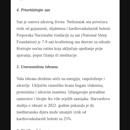
4. Prioritizirajte san
San je osnova zdravog života. Nedostatak sna povećava
rizik od gojaznosti, dijabetesa i kardiovaskularnih bolesti.
Preporuka Nacionalne fondacije za san (National Sleep
Foundation) je 7-9 sati kvalitetnog sna dnevno za odrasle.
Kreirajte noćnu rutinu koja uključuje opuštanje prije
spavanja, poput čitanja ili meditacije.
5. Uravnotežena ishrana
Vaša ishrana direktno utiče na energiju, raspoloženje i
zdravlje. Uključite raznoliku hranu bogatu vlaknima,
proteinima i zdravim mastima. Izbjegavajte prerađene
namirnice i birajte što više svježih sastojaka. Harvardova
studija o ishrani iz 2022. godine pokazala je da
mediteranska dijeta može smanjiti rizik od
kardiovaskularnih bolesti za 25%.