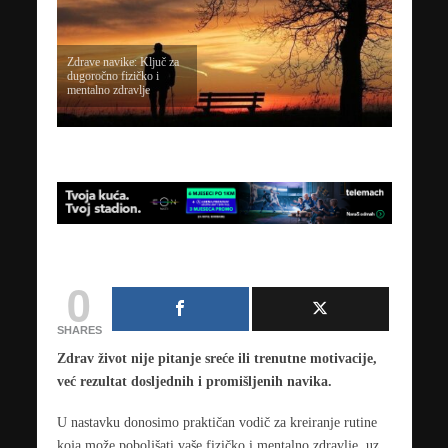
Zdrave navike: Ključ za
dugoročno fizičko i
mentalno zdravlje
0
SHARES
Zdrav život nije pitanje sreće ili trenutne motivacije,
već rezultat dosljednih i promišljenih navika.
U nastavku donosimo praktičan vodič za kreiranje rutine
koja može poboljšati vaše fizičko i mentalno zdravlje, uz