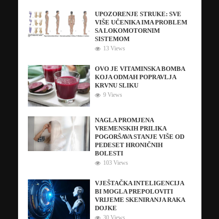
UPOZORENJE STRUKE: SVE
VIŠE UČENIKA IMA PROBLEM
SA LOKOMOTORNIM
SISTEMOM
13 Views
OVO JE VITAMINSKA BOMBA
KOJA ODMAH POPRAVLJA
KRVNU SLIKU
9 Views
NAGLA PROMJENA
VREMENSKIH PRILIKA
POGORŠAVA STANJE VIŠE OD
PEDESET HRONIČNIH
BOLESTI
103 Views
VJEŠTAČKA INTELIGENCIJA
BI MOGLA PREPOLOVITI
VRIJEME SKENIRANJA RAKA
DOJKE
30 Views