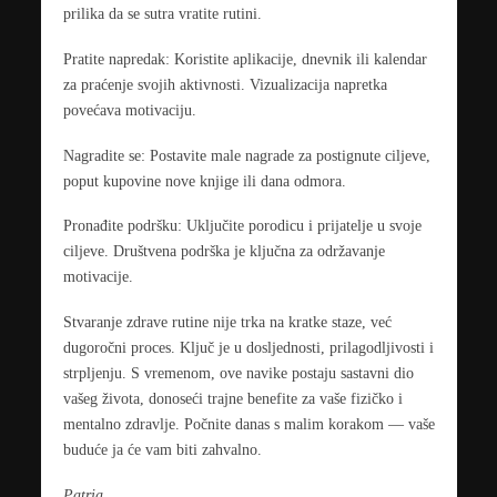
prilika da se sutra vratite rutini.
Pratite napredak: Koristite aplikacije, dnevnik ili kalendar
za praćenje svojih aktivnosti. Vizualizacija napretka
povećava motivaciju.
Nagradite se: Postavite male nagrade za postignute ciljeve,
poput kupovine nove knjige ili dana odmora.
Pronađite podršku: Uključite porodicu i prijatelje u svoje
ciljeve. Društvena podrška je ključna za održavanje
motivacije.
Stvaranje zdrave rutine nije trka na kratke staze, već
dugoročni proces. Ključ je u dosljednosti, prilagodljivosti i
strpljenju. S vremenom, ove navike postaju sastavni dio
vašeg života, donoseći trajne benefite za vaše fizičko i
mentalno zdravlje. Počnite danas s malim korakom — vaše
buduće ja će vam biti zahvalno.
Patria