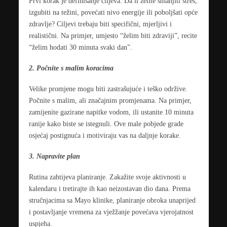
Prvi korak je definisanje ciljeva. Da li želite smanjiti stres,
izgubiti na težini, povećati nivo energije ili poboljšati opće
zdravlje? Ciljevi trebaju biti specifični, mjerljivi i
realistični. Na primjer, umjesto “želim biti zdraviji”, recite
“želim hodati 30 minuta svaki dan”.
2. Počnite s malim koracima
Velike promjene mogu biti zastrašujuće i teško održive.
Počnite s malim, ali značajnim promjenama. Na primjer,
zamijenite gazirane napitke vodom, ili ustanite 10 minuta
ranije kako biste se istegnuli. Ove male pobjede grade
osjećaj postignuća i motiviraju vas na daljnje korake.
3. Napravite plan
Rutina zahtijeva planiranje. Zakažite svoje aktivnosti u
kalendaru i tretirajte ih kao neizostavan dio dana. Prema
stručnjacima sa Mayo klinike, planiranje obroka unaprijed
i postavljanje vremena za vježžanje povećava vjerojatnost
uspjeha.