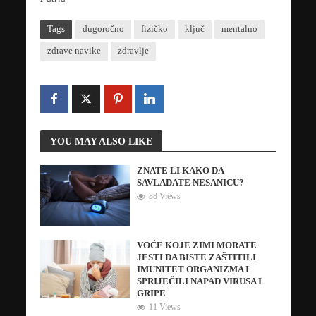
Tags
dugoročno
fizičko
ključ
mentalno
zdrave navike
zdravlje
YOU MAY ALSO LIKE
ZNATE LI KAKO DA
SAVLADATE NESANICU?
38 Views
VOĆE KOJE ZIMI MORATE
JESTI DA BISTE ZAŠTITILI
IMUNITET ORGANIZMA I
SPRIJEČILI NAPAD VIRUSA I
GRIPE
11 Views