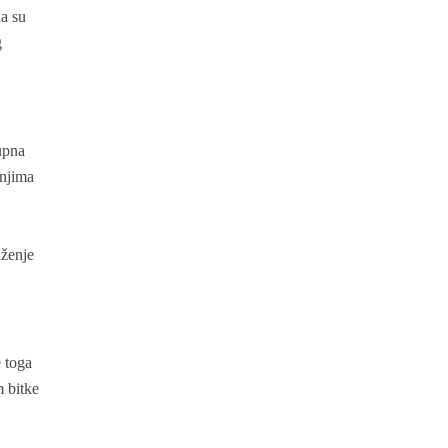
na su
g
upna
anjima
uženje
e toga
m bitke