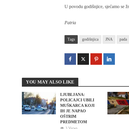
U povodu godišnjice, sjećamo se ž
Patria
Tags
godišnjica
JNA
pada
YOU MAY ALSO LIKE
LJUBLJANA:
POLICAJCI UBILI
MUŠKARCA KOJI
IH JE NAPAO
OŠTRIM
PREDMETOM
3 Views