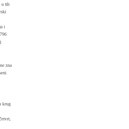
 u tih
rski
a i
.796
g
 ne zna
seni
u krug
etvrt,