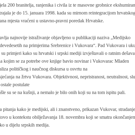
ela 200 branitelja, ranjenika i civila iz te masovne grobnice ekshumira
trajala je do 15. januara 1998. kada su mirnom reintegracijom hrvatsko
ana mjesta vraćeni u ustavno-pravni poredak Hrvatske.
lja najnovije istraživanje objavljeno u publikaciji naziva „Medijsko
 devedesetih na primjerima Srebrenice i Vukovara“. Pad Vukovara i uk
i su primjeri kako su hrvatski i srpski mediji izvještavali o ratnim dešav
da kojim se za potrebe ove knjige bavio novinar i Vukovarac Mladen
aliza političkog i naučnog diskursa u osvrtu na
sjećanja na žrtvu Vukovara. Objektivnost, nepristranost, neutralnost, sl
 ostale postulate
e su se na kušnji, a nemalo je bilo onih koji su na tom ispitu pali.
pitanja kako je medijski, ali i znanstveno, prikazan Vukovar, stradanj
tovo u kontekstu obilježavanja 18. novembra koji se smatra okončanje
ko u dijelu srpskih medija.