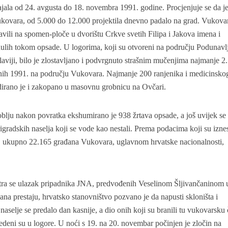
rajala od 24. avgusta do 18. novembra 1991. godine. Procjenjuje se da je
Vukovara, od 5.000 do 12.000 projektila dnevno padalo na grad. Vukova
tavili na spomen-ploče u dvorištu Crkve svetih Filipa i Jakova imena i
lih tokom opsade. U logorima, koji su otvoreni na području Podunavlj
aviji, bilo je zlostavljano i podvrgnuto strašnim mučenjima najmanje 2
ljenih 1991. na području Vukovara. Najmanje 200 ranjenika i medicinsko
idirano je i zakopano u masovnu grobnicu na Ovčari.
lju nakon povratka ekshumirano je 938 žrtava opsade, a još uvijek se
gradskih naselja koji se vode kao nestali. Prema podacima koji su izne
 ukupno 22.165 građana Vukovara, uglavnom hrvatske nacionalnosti,
ra se ulazak pripadnika JNA, predvođenih Veselinom Šljivančaninom 
na prestaju, hrvatsko stanovništvo pozvano je da napusti skloništa i
aselje se predalo dan kasnije, a dio onih koji su branili tu vukovarsku č
dvedeni su u logore. U noći s 19. na 20. novembar počinjen je zločin na