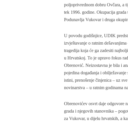
poljoprivrednom dobru Ovčara, a tij
tek 1996. godine. Okupacija grada 
Podunavlja Vukovar i druga okupir
U povodu godišnjice, UDIK predstav
izvještavanje o ratnim dešavanjima
tragedija koja će ga zadesiti najbolj
u Hrvatskoj. To je upravo fokus ra
Obrenović. Neizostavna je bila i an
pojedina događanja i obilježavanje 
istini, prenošenje činjenica – uz sve
novinarstva – u ratnim godinama našl
Obrenovićev osvrt daje odgovore na 
grada i njegovih stanovnika – pogo
za Vukovar, u dijelu hrvatskih, a ka