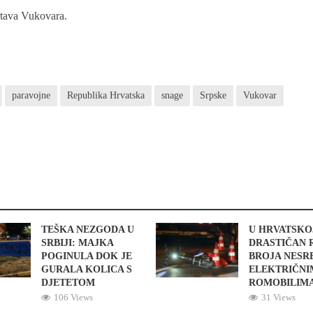
rtava Vukovara.
paravojne
Republika Hrvatska
snage
Srpske
Vukovar
TEŠKA NEZGODA U
U HRVATSKO
SRBIJI: MAJKA
DRASTIČAN 
POGINULA DOK JE
BROJA NESR
GURALA KOLICA S
ELEKTRIČNI
DJETETOM
ROMOBILIM
106 Views
31 Views