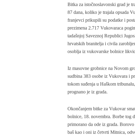
Bitka za istočnoslavonski grad je t
87 dana, koliko je trajala opsada 
franjevci prikupili su podatke i pos
prezimena 2.717 Vukovaraca poginu
tadašnjoj Saveznoj Republici Jugosl
hrvatskih branitelja i civila zarob
osoblja iz vukovarske bolnice likv
Iz masovne grobnice na Novom grob
sudbina 383 osobe iz Vukovara i pri
tokom suđenja u Haškom tribunalu,
prognano je iz grada.
Okončanjem bitke za Vukovar smat
bolnice, 18. novembra. Borbe tog da
primorano da ode iz grada. Borovo n
baš kao i oni iz četvrti Mitnica, o