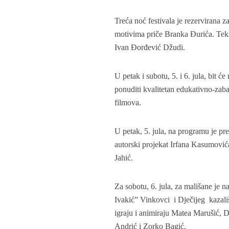
Treća noć festivala je rezervirana 
motivima priče Branka Đurića. Tekst
Ivan Đorđević Džudi.
U petak i subotu, 5. i 6. jula, bit 
ponuditi kvalitetan edukativno-zab
filmova.
U petak, 5. jula, na programu je pr
autorski projekat Irfana Kasumović
Jahić.
Za sobotu, 6. jula, za mališane je 
Ivakić” Vinkovci i Dječijeg kazali
igraju i animiraju Matea Marušić, D
Andrić i Zorko Bagić.