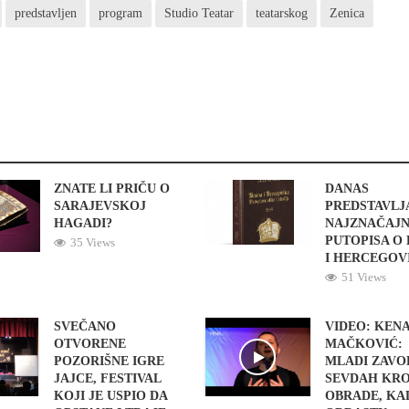
predstavljen
program
Studio Teatar
teatarskog
Zenica
ZNATE LI PRIČU O
DANAS
SARAJEVSKOJ
PREDSTAVLJ
HAGADI?
NAJZNAČAJN
PUTOPISA O 
35 Views
I HERCEGOV
51 Views
SVEČANO
VIDEO: KEN
OTVORENE
MAČKOVIĆ:
POZORIŠNE IGRE
MLADI ZAVO
JAJCE, FESTIVAL
SEVDAH KR
KOJI JE USPIO DA
OBRADE, KA