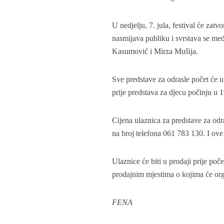
U nedjelju, 7. jula, festival će zat
nasmijava publiku i svrstava se me
Kasumović i Mirza Mušija.
Sve predstave za odrasle počet će u
prije predstava za djecu počinju u 1
Cijena ulaznica za predstave za od
na broj telefona 061 783 130. I ov
Ulaznice će biti u prodaji prije po
prodajnim mjestima o kojima će orga
FENA