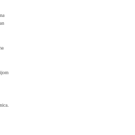
ina
fan
ma
cijom
nica.