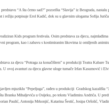
za predstavu “A šta ćemo sad?” pozorišta “Slavija” iz Beograda, nastalu 
 i režiju potpisuje Erol Kadić, dok su u glavnim ulogama Sofija Juriča
će realiziran Kids program festivala. Osim predstava za djecu, najmlađima
avni program, kao i zabavu s kostimiranim likovima iz omiljenih animir
edstava za djecu “Potraga za konačištem” u produkciji Teatra Kabare Tu
a. U ovoj avanturi za djecu glavne uloge tumače Irfan Kasumović i Elv
najavljen mjuziklu “Pepeljuga”, rađen u produkciji Gradskog kazališta “
šta Branka Mihaljevića u Osijeku, po tekstu Vladimira Andrića. U pred
orian Paulić, Antonija Mrkonjić, Katarina Šestić, Josipa Oršolić, Vladi