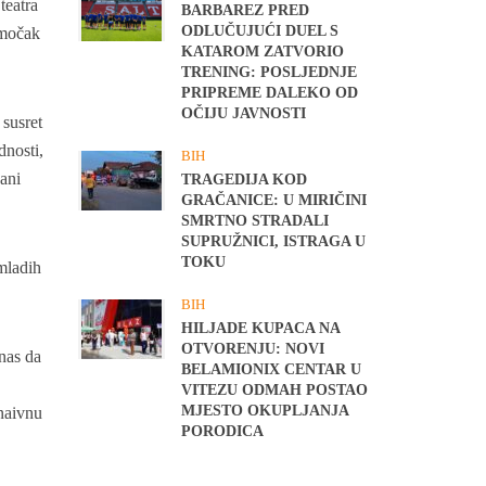
teatra
BARBAREZ PRED
ODLUČUJUĆI DUEL S
amočak
KATAROM ZATVORIO
TRENING: POSLJEDNJE
PRIPREME DALEKO OD
OČIJU JAVNOSTI
 susret
dnosti,
BIH
ani
TRAGEDIJA KOD
GRAČANICE: U MIRIČINI
SMRTNO STRADALI
SUPRUŽNICI, ISTRAGA U
TOKU
 mladih
BIH
HILJADE KUPACA NA
OTVORENJU: NOVI
 nas da
BELAMIONIX CENTAR U
VITEZU ODMAH POSTAO
MJESTO OKUPLJANJA
 naivnu
PORODICA