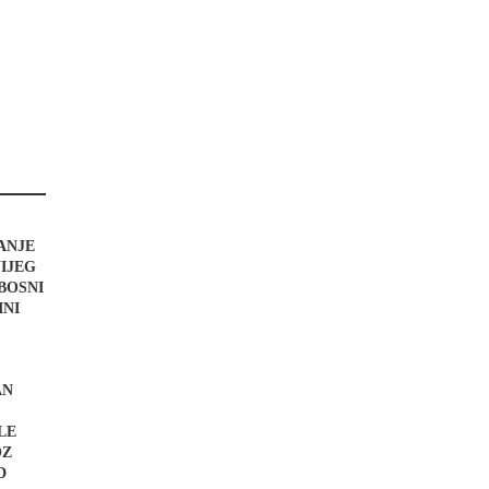
ANJE
IJEG
BOSNI
INI
AN
LE
OZ
D