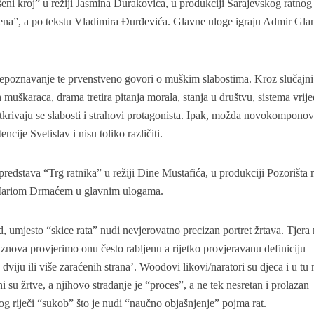
šeni kroj” u režiji Jasmina Durakovića, u produkciji Sarajevskog ratnog 
na”, a po tekstu Vladimira Đurđevića. Glavne uloge igraju Admir Gl
prepoznavanje te prvenstveno govori o muškim slabostima. Kroz slučajni
 muškaraca, drama tretira pitanja morala, stanja u društvu, sistema vrije
krivaju se slabosti i strahovi protagonista. Ipak, možda novokomponov
ncije Svetislav i nisu toliko različiti.
 predstava “Trg ratnika” u režiji Dine Mustafića, u produkciji Pozorišta
 Mariom Drmaćem u glavnim ulogama.
, umjesto “skice rata” nudi nevjerovatno precizan portret žrtava. Tjera
znova provjerimo onu često rabljenu a rijetko provjeravanu definiciju
 dviju ili više zaraćenih strana’. Woodovi likovi/naratori su djeca i u tu
i su žrtve, a njihovo stradanje je “proces”, a ne tek nesretan i prolazan
og riječi “sukob” što je nudi “naučno objašnjenje” pojma rat.