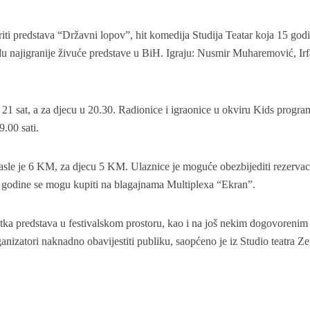
voriti predstava “Državni lopov”, hit komedija Studija Teatar koja 15 god
đu najigranije živuće predstave u BiH. Igraju: Nusmir Muharemović, Ir
 21 sat, a za djecu u 20.30. Radionice i igraonice u okviru Kids progra
9.00 sati.
rasle je 6 KM, za djecu 5 KM. Ulaznice je moguće obezbijediti rezerva
e godine se mogu kupiti na blagajnama Multiplexa “Ekran”.
četka predstava u festivalskom prostoru, kao i na još nekim dogovorenim
nizatori naknadno obavijestiti publiku, saopćeno je iz Studio teatra Ze