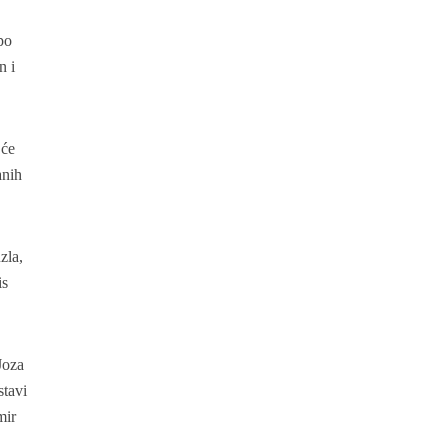
po
n i
 će
anih
zla,
is
Joza
stavi
mir