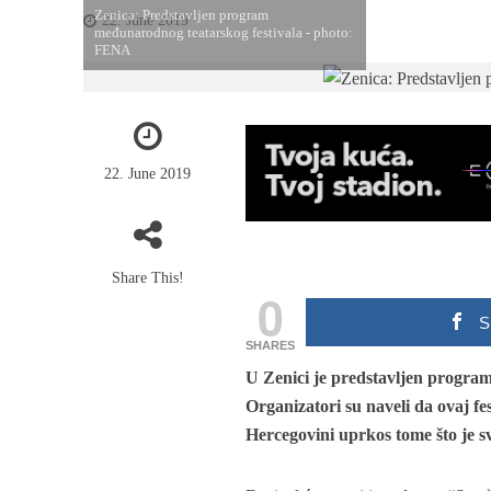
Zenica: Predstavljen program
22. June 2019
međunarodnog teatarskog festivala - photo:
FENA
22. June 2019
Share This!
0
S
SHARES
U Zenici je predstavljen program
Organizatori su naveli da ovaj fes
Hercegovini uprkos tome što je sve