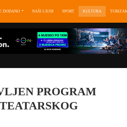
JE DODANO
NAŠI LJUDI
SPORT
KULTURA
TURIZA
AVLJEN PROGRAM
TEATARSKOG