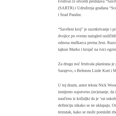
Festival će otvoriti predstava “Savr
(SARTR) i Udruženja građana “Sce
i Sead Pandur.
“Savršeni kroj” je razotkrivanje i 
dvojice po svemu naizgled različitih
odnosa muškarca prema ženi. Razot
tajkun Marko i krojač na ivici egziste
Za drugu noć festivala planirana je
Sarajevo, s Belmom Lizde Kurt i
U toj drami, autor teksta Nick Wood
ismijemo sopstveno (ne)znanje, da i
naučenu iz križaljki da je ‘rat sukob
definiciju nikako se ne uklapaju. On
trenutak, kako se može pomisliti zb