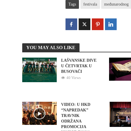
Tags
festivala
međunarodnog
YOU MAY ALSO LIKE
LAŠVANSKE DIVE
U ČETVRTAK U
BUSOVAČI
40 Views
VIDEO: U HKD
“NAPREDAK”
TRAVNIK
ODRŽANA
PROMOCIJA