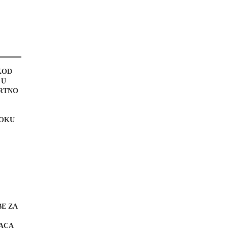
KOD
 U
MRTNO
TOKU
BE ZA
ACA