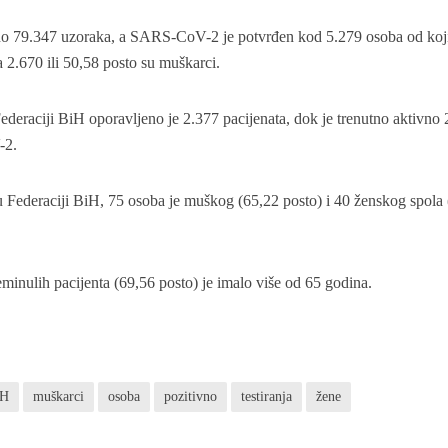
rano 79.347 uzoraka, a SARS-CoV-2 je potvrđen kod 5.279 osoba od koj
a 2.670 ili 50,58 posto su muškarci.
deraciji BiH oporavljeno je 2.377 pacijenata, dok je trenutno aktivno 
-2.
 Federaciji BiH, 75 osoba je muškog (65,22 posto) i 40 ženskog spola
reminulih pacijenta (69,56 posto) je imalo više od 65 godina.
iH
muškarci
osoba
pozitivno
testiranja
žene