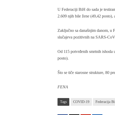
U Federaciji BiH do sada je testi
2.609 njih bile žene (49,42 posto), 
Zaključno sa današnjim danom, u Fe
slučajeva pozitivnih na SARS-CoV
Od 115 potvrđenih smrtnih ishoda u
posto).
Što se tiče starosne strukture, 80 p
FENA
Tags
COVID-19
Federacija B