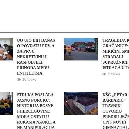
UO UIO BIH DANAS
TRAGEDIJA 
O POVRATU PDV-A
GRAČANICE:
ZA PRVU
MIRIČINI S
NEKRETNINU I
STRADALI
RASPODJELI
SUPRUŽNICI,
PRIHODA MEĐU
ISTRAGA U 
ENTITETIMA
6 Views
36 Views
STRUKA POSLALA
KŠC „PETAR
JASNU PORUKU:
BARBARIĆ“
HISTORIJA BOSNE
TRAVNIK
I HERCEGOVINE
OTVORIO
MORA OSTATI U
PREDBILJEŽ
RUKAMA NAUKE, A
UPIS NOVIH
NE MANIPULACIJA
GIMNAZIJAL