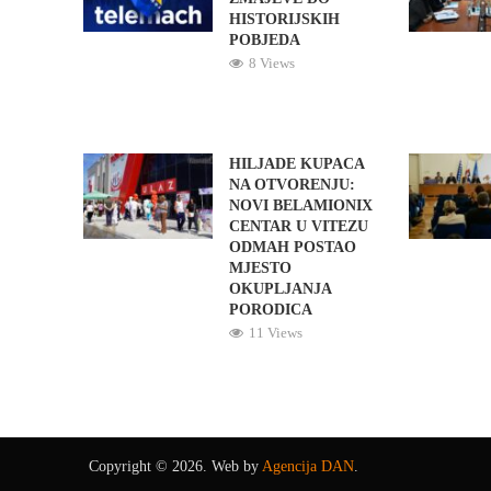
HISTORIJSKIH
POBJEDA
8 Views
HILJADE KUPACA
NA OTVORENJU:
NOVI BELAMIONIX
CENTAR U VITEZU
ODMAH POSTAO
MJESTO
OKUPLJANJA
PORODICA
11 Views
Copyright © 2026. Web by
Agencija DAN
.