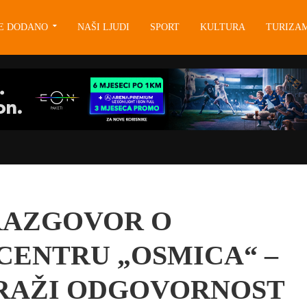
JE DODANO
NAŠI LJUDI
SPORT
KULTURA
TURIZA
 RAZGOVOR O
ENTRU „OSMICA“ –
TRAŽI ODGOVORNOST