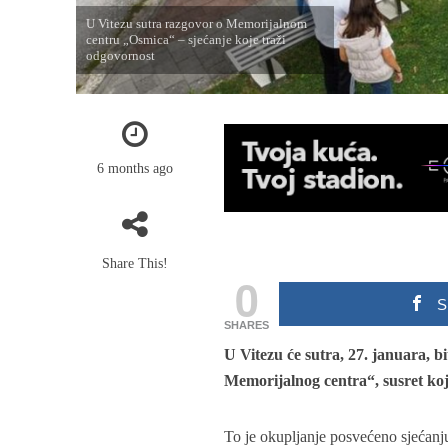
U Vitezu sutra razgovor o Memorijalnom
centru „Osmica“ – sjećanje koje traži
odgovornost
6 months ago
Share This!
0
S
SHARES
U Vitezu će sutra, 27. januara, b
Memorijalnog centra“, susret koj
To je okupljanje posvećeno sjećanju 