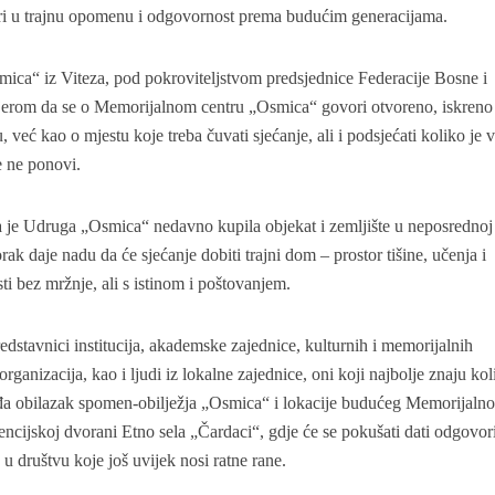
ori u trajnu opomenu i odgovornost prema budućim generacijama.
mica“ iz Viteza, pod pokroviteljstvom predsjednice Federacije Bosne i
jerom da se o Memorijalnom centru „Osmica“ govori otvoreno, iskreno 
, već kao o mjestu koje treba čuvati sjećanje, ali i podsjećati koliko je 
e ne ponovi.
 je Udruga „Osmica“ nedavno kupila objekat i zemljište u neposrednoj 
ak daje nadu da će sjećanje dobiti trajni dom – prostor tišine, učenja i
sti bez mržnje, ali s istinom i poštovanjem.
dstavnici institucija, akademske zajednice, kulturnih i memorijalnih
organizacija, kao i ljudi iz lokalne zajednice, oni koji najbolje znaju kol
đa obilazak spomen-obilježja „Osmica“ i lokacije budućeg Memorijaln
encijskoj dvorani Etno sela „Čardaci“, gdje će se pokušati dati odgovor
 u društvu koje još uvijek nosi ratne rane.