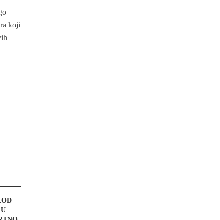
ego
ra koji
vih
KOD
 U
MRTNO