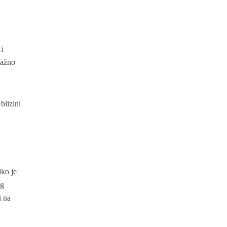
i
važno
blizini
iko je
og
i na