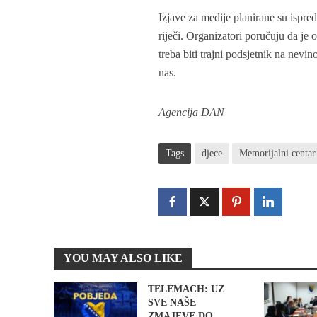
Izjave za medije planirane su ispre
riječi. Organizatori poručuju da je 
treba biti trajni podsjetnik na nevi
nas.
Agencija DAN
Tags
djece
Memorijalni centar
YOU MAY ALSO LIKE
TELEMACH: UZ
SVE NAŠE
ZMAJEVE DO