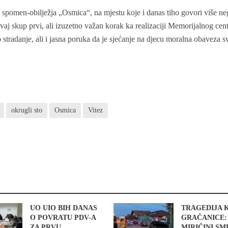
d spomen-obilježja „Osmica“, na mjestu koje i danas tiho govori više n
ovaj skup prvi, ali izuzetno važan korak ka realizaciji Memorijalnog cent
no stradanje, ali i jasna poruka da je sjećanje na djecu moralna obaveza s
okrugli sto
Osmica
Vitez
UO UIO BIH DANAS
TRAGEDIJA 
O POVRATU PDV-A
GRAČANICE:
ZA PRVU
MIRIČINI S