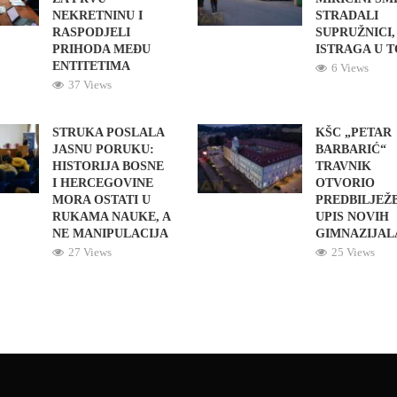
NEKRETNINU I
STRADALI
RASPODJELI
SUPRUŽNICI,
PRIHODA MEĐU
ISTRAGA U 
ENTITETIMA
6 Views
37 Views
STRUKA POSLALA
KŠC „PETAR
JASNU PORUKU:
BARBARIĆ“
HISTORIJA BOSNE
TRAVNIK
I HERCEGOVINE
OTVORIO
MORA OSTATI U
PREDBILJEŽ
RUKAMA NAUKE, A
UPIS NOVIH
NE MANIPULACIJA
GIMNAZIJAL
27 Views
25 Views