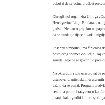
pokušaj da se bolna prošlost pretv
Okrugli stol organizira Udruga „Os
Hercegovine Lidije Bradara, s nam
ljudski. Ne kao o projektu na papiru
da se stradanje djece nikada i nigdj
Posebnu simboliku ima činjenica da
postojećeg spomen-obilježja. Taj kor
susreta, gdje će se govoriti o prošlo
Na okruglom stolu učestvovat će pre
ustanova, braniteljskih i društvenih 
važno da se pamti. Program predvi
centra, a potom i razgovor u konfer
pitanja kako graditi kulturu sjećanja