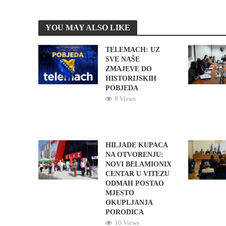
YOU MAY ALSO LIKE
TELEMACH: UZ
SVE NAŠE
ZMAJEVE DO
HISTORIJSKIH
POBJEDA
8 Views
HILJADE KUPACA
NA OTVORENJU:
NOVI BELAMIONIX
CENTAR U VITEZU
ODMAH POSTAO
MJESTO
OKUPLJANJA
PORODICA
10 Views