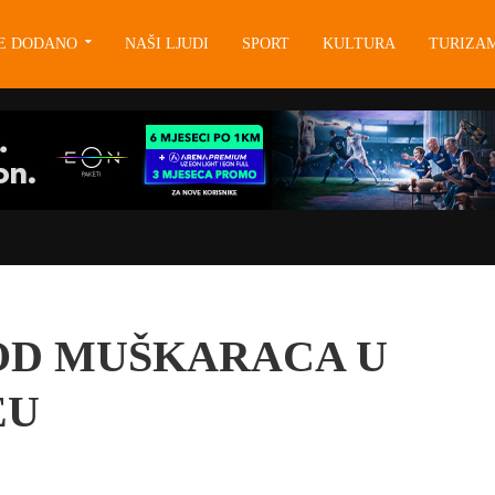
JE DODANO
NAŠI LJUDI
SPORT
KULTURA
TURIZA
 OD MUŠKARACA U
EU