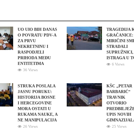
UO UIO BIH DANAS
TRAGEDIJA 
O POVRATU PDV-A
GRAČANICE:
ZA PRVU
MIRIČINI S
NEKRETNINU I
STRADALI
RASPODJELI
SUPRUŽNICI,
PRIHODA MEĐU
ISTRAGA U 
ENTITETIMA
6 Views
36 Views
STRUKA POSLALA
KŠC „PETAR
JASNU PORUKU:
BARBARIĆ“
HISTORIJA BOSNE
TRAVNIK
I HERCEGOVINE
OTVORIO
MORA OSTATI U
PREDBILJEŽ
RUKAMA NAUKE, A
UPIS NOVIH
NE MANIPULACIJA
GIMNAZIJAL
26 Views
25 Views