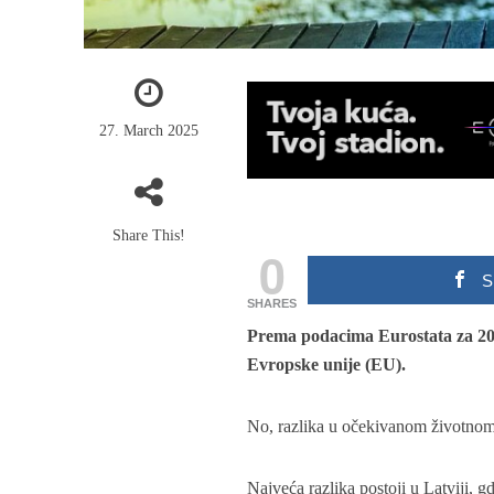
27. March 2025
Share This!
0
S
SHARES
Prema podacima Eurostata za 20
Evropske unije (EU).
No, razlika u očekivanom životnom
Najveća razlika postoji u Latviji, 