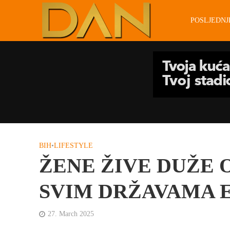
POSLJEDN
BIH
•
LIFESTYLE
ŽENE ŽIVE DUŽE
SVIM DRŽAVAMA 
27. March 2025