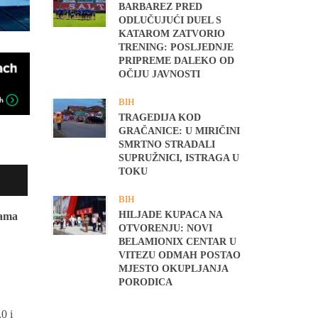
BARBAREZ PRED
ODLUČUJUĆI DUEL S
KATAROM ZATVORIO
TRENING: POSLJEDNJE
PRIPREME DALEKO OD
OČIJU JAVNOSTI
BIH
TRAGEDIJA KOD
GRAČANICE: U MIRIČINI
SMRTNO STRADALI
SUPRUŽNICI, ISTRAGA U
TOKU
BIH
HILJADE KUPACA NA
vama
OTVORENJU: NOVI
BELAMIONIX CENTAR U
VITEZU ODMAH POSTAO
MJESTO OKUPLJANJA
PORODICA
0 i