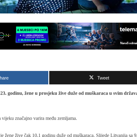
hare
Tweet
23. godinu, žene u prosjeku žive duže od muškaraca u svim drža
 vijeku značajno varira među zemljama.
gdje žene žive čak 10,1 godinu duže od muškaraca. Slijede Litvanija sa 9,