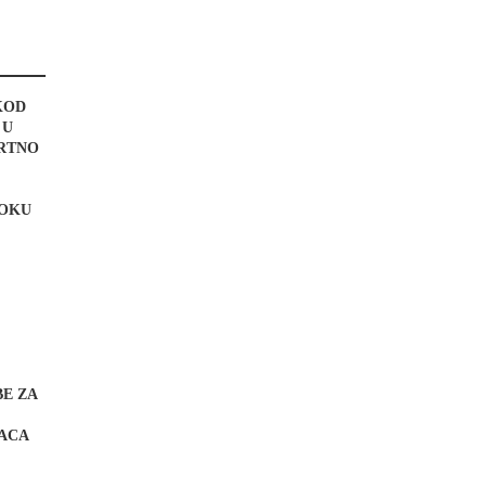
KOD
 U
MRTNO
TOKU
BE ZA
ACA