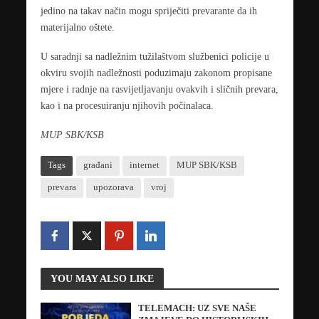
jedino na takav način mogu spriječiti prevarante da ih
materijalno oštete.
U saradnji sa nadležnim tužilaštvom službenici policije u
okviru svojih nadležnosti poduzimaju zakonom propisane
mjere i radnje na rasvijetljavanju ovakvih i sličnih prevara,
kao i na procesuiranju njihovih počinalaca.
MUP SBK/KSB
Tags
građani
internet
MUP SBK/KSB
prevara
upozorava
vroj
YOU MAY ALSO LIKE
TELEMACH: UZ SVE NAŠE