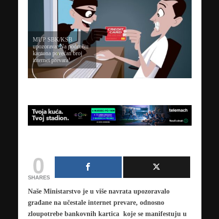
MUP SBK/KSB
upozorava: Na području
kantona povećan broj
internet prevara!
0
SHARES
Naše Ministarstvo je u više navrata upozoravalo
građane na učestale internet prevare, odnosno
zloupotrebe bankovnih kartica koje se manifestuju u