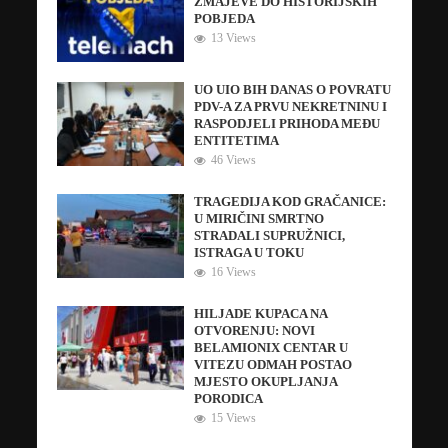
ZMAJEVE DO HISTORIJSKIH
POBJEDA
13 Views
UO UIO BIH DANAS O POVRATU
PDV-A ZA PRVU NEKRETNINU I
RASPODJELI PRIHODA MEĐU
ENTITETIMA
46 Views
TRAGEDIJA KOD GRAČANICE:
U MIRIČINI SMRTNO
STRADALI SUPRUŽNICI,
ISTRAGA U TOKU
16 Views
HILJADE KUPACA NA
OTVORENJU: NOVI
BELAMIONIX CENTAR U
VITEZU ODMAH POSTAO
MJESTO OKUPLJANJA
PORODICA
15 Views