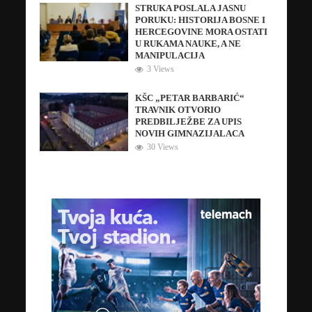
STRUKA POSLALA JASNU
PORUKU: HISTORIJA BOSNE I
HERCEGOVINE MORA OSTATI
U RUKAMA NAUKE, A NE
MANIPULACIJA
3 Views
KŠC „PETAR BARBARIĆ“
TRAVNIK OTVORIO
PREDBILJEŽBE ZA UPIS
NOVIH GIMNAZIJALACA
30 Views