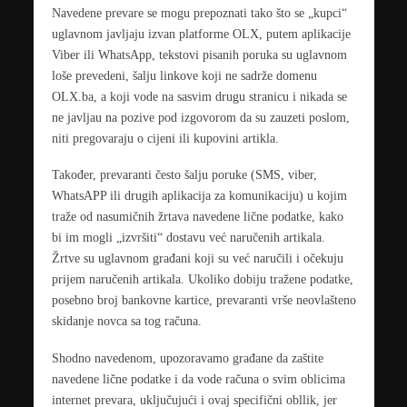
Navedene prevare se mogu prepoznati tako što se „kupci“
uglavnom javljaju izvan platforme OLX, putem aplikacije
Viber ili WhatsApp, tekstovi pisanih poruka su uglavnom
loše prevedeni, šalju linkove koji ne sadrže domenu
OLX.ba, a koji vode na sasvim drugu stranicu i nikada se
ne javljau na pozive pod izgovorom da su zauzeti poslom,
niti pregovaraju o cijeni ili kupovini artikla.
Također, prevaranti često šalju poruke (SMS, viber,
WhatsAPP ili drugih aplikacija za komunikaciju) u kojim
traže od nasumičnih žrtava navedene lične podatke, kako
bi im mogli „izvršiti“ dostavu već naručenih artikala.
Žrtve su uglavnom građani koji su već naručili i očekuju
prijem naručenih artikala. Ukoliko dobiju tražene podatke,
posebno broj bankovne kartice, prevaranti vrše neovlašteno
skidanje novca sa tog računa.
Shodno navedenom, upozoravamo građane da zaštite
navedene lične podatke i da vode računa o svim oblicima
internet prevara, uključujući i ovaj specifični obllik, jer