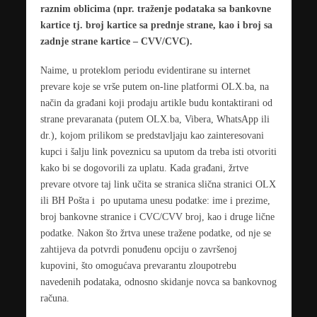
raznim oblicima (npr. traženje podataka sa bankovne
kartice tj. broj kartice sa prednje strane, kao i broj sa
zadnje strane kartice – CVV/CVC).
Naime, u proteklom periodu evidentirane su internet
prevare koje se vrše putem on-line platformi OLX.ba, na
način da građani koji prodaju artikle budu kontaktirani od
strane prevaranata (putem OLX.ba, Vibera, WhatsApp ili
dr.), kojom prilikom se predstavljaju kao zainteresovani
kupci i šalju link poveznicu sa uputom da treba isti otvoriti
kako bi se dogovorili za uplatu. Kada građani, žrtve
prevare otvore taj link učita se stranica slična stranici OLX
ili BH Pošta i po uputama unesu podatke: ime i prezime,
broj bankovne stranice i CVC/CVV broj, kao i druge lične
podatke. Nakon što žrtva unese tražene podatke, od nje se
zahtijeva da potvrdi ponuđenu opciju o završenoj
kupovini, što omogućava prevarantu zloupotrebu
navedenih podataka, odnosno skidanje novca sa bankovnog
računa.