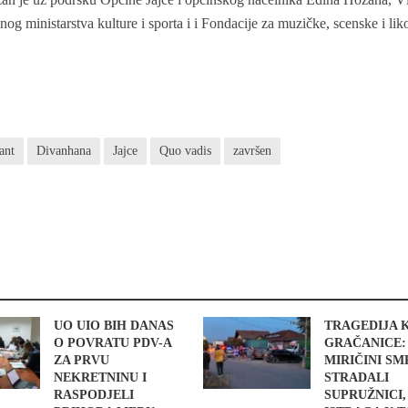
g ministarstva kulture i sporta i i Fondacije za muzičke, scenske i li
ant
Divanhana
Jajce
Quo vadis
završen
UO UIO BIH DANAS
TRAGEDIJA 
O POVRATU PDV-A
GRAČANICE:
ZA PRVU
MIRIČINI S
NEKRETNINU I
STRADALI
RASPODJELI
SUPRUŽNICI,