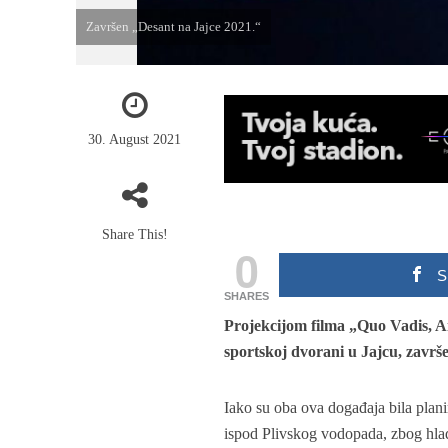
Završen „Desant na Jajce 2021.“
30. August 2021
Share This!
0
S
SHARES
Projekcijom filma „Quo Vadis,
sportskoj dvorani u Jajcu, završ
Iako su oba ova događaja bila plani
ispod Plivskog vodopada, zbog hladn