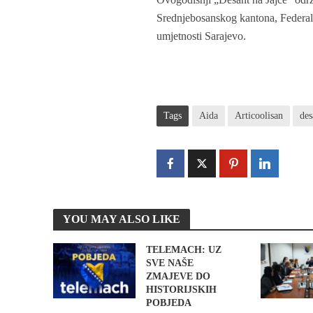
Srednjebosanskog kantona, Federalno
umjetnosti Sarajevo.
Tags
Aida
Articoolisan
des
YOU MAY ALSO LIKE
TELEMACH: UZ
SVE NAŠE
ZMAJEVE DO
HISTORIJSKIH
POBJEDA