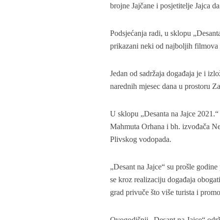
brojne Jajčane i posjetitelje Jajca 
Podsjećanja radi, u sklopu „Desant
prikazani neki od najboljih filmova
Jedan od sadržaja događaja je i izl
narednih mjesec dana u prostoru Zav
U sklopu „Desanta na Jajce 2021.“ u
Mahmuta Orhana i bh. izvođača Ne
Plivskog vodopada.
„Desant na Jajce“ su prošle godine
se kroz realizaciju događaja obogat
grad privuče što više turista i prom
Ovogodišnji „Desant na Jajce“ odr