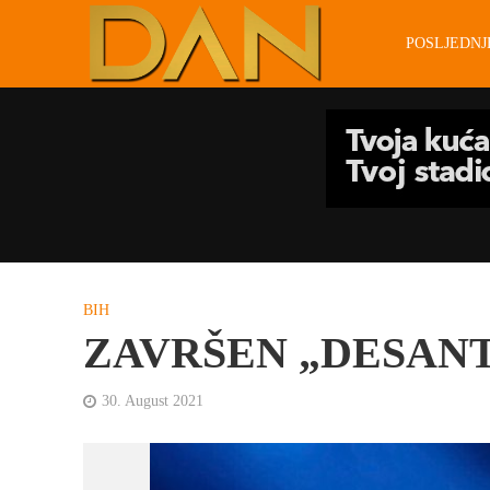
POSLJEDN
BIH
ZAVRŠEN „DESANT 
30. August 2021