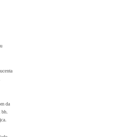
 u
ducenta
d
rom da
i bh.
jca.
lade