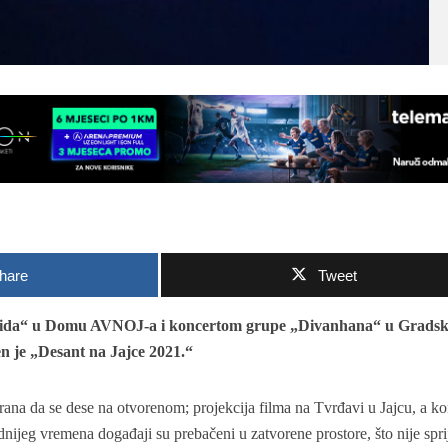
hare
Tweet
 Aida“ u Domu AVNOJ-a i koncertom grupe „Divanhana“ u Gradsk
en je „Desant na Jajce 2021.“
rana da se dese na otvorenom; projekcija filma na Tvrđavi u Jajcu, a ko
ijeg vremena događaji su prebačeni u zatvorene prostore, što nije spri