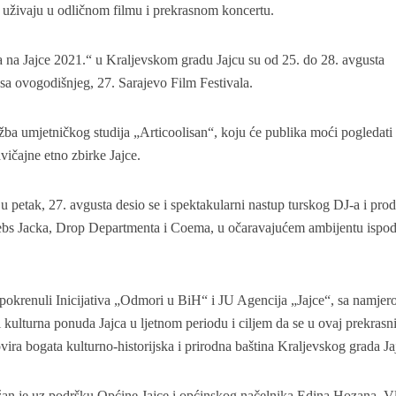
da uživaju u odličnom filmu i prekrasnom koncertu.
a na Jajce 2021.“ u Kraljevskom gradu Jajcu su od 25. do 28. avgusta
 sa ovogodišnjeg, 27. Sarajevo Film Festivala.
ožba umjetničkog studija „Articoolisan“, koju će publika moći pogledati
ičajne etno zbirke Jajce.
 petak, 27. avgusta desio se i spektakularni nastup turskog DJ-a i pro
bs Jacka, Drop Departmenta i Coema, u očaravajućem ambijentu ispo
 pokrenuli Inicijativa „Odmori u BiH“ i JU Agencija „Jajce“, sa namje
i kulturna ponuda Jajca u ljetnom periodu i ciljem da se u ovaj prekrasn
ovira bogata kulturno-historijska i prirodna baština Kraljevskog grada Ja
žan je uz podršku Općine Jajce i općinskog načelnika Edina Hozana, V