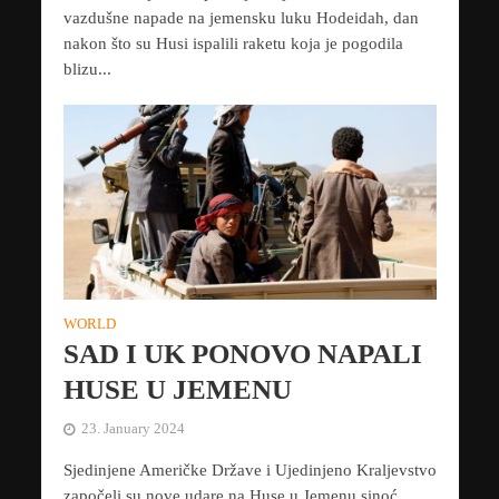
vazdušne napade na jemensku luku Hodeidah, dan
nakon što su Husi ispalili raketu koja je pogodila
blizu...
WORLD
SAD I UK PONOVO NAPALI
HUSE U JEMENU
23. January 2024
Sjedinjene Američke Države i Ujedinjeno Kraljevstvo
započeli su nove udare na Huse u Jemenu sinoć