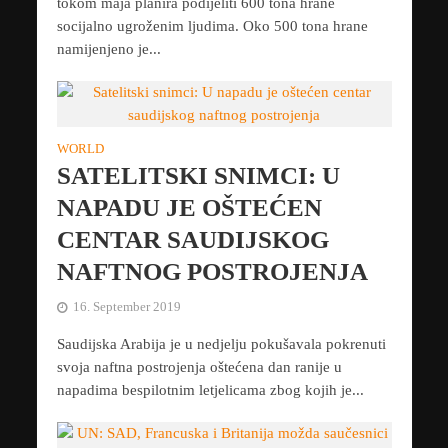
tokom maja planira podijeliti 600 tona hrane
socijalno ugroženim ljudima. Oko 500 tona hrane
namijenjeno je...
WORLD
SATELITSKI SNIMCI: U
NAPADU JE OŠTEĆEN
CENTAR SAUDIJSKOG
NAFTNOG POSTROJENJA
16. September 2019
Saudijska Arabija je u nedjelju pokušavala pokrenuti
svoja naftna postrojenja oštećena dan ranije u
napadima bespilotnim letjelicama zbog kojih je...