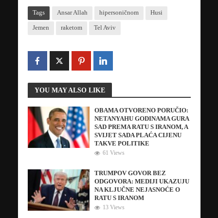
Tags
Ansar Allah
hipersoničnom
Husi
Jemen
raketom
Tel Aviv
YOU MAY ALSO LIKE
OBAMA OTVORENO PORUČIO:
NETANYAHU GODINAMA GURA
SAD PREMA RATU S IRANOM, A
SVIJET SADA PLAĆA CIJENU
TAKVE POLITIKE
61 Views
TRUMPOV GOVOR BEZ
ODGOVORA: MEDIJI UKAZUJU
NA KLJUČNE NEJASNOĆE O
RATU S IRANOM
13 Views