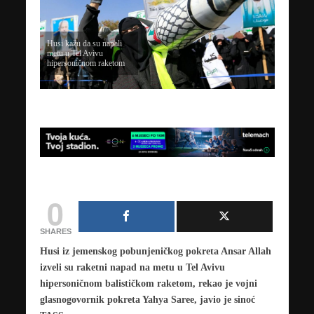
Husi kažu da su napali
metu u Tel Avivu
hipersoničnom raketom
0
SHARES
Husi iz jemenskog pobunjeničkog pokreta Ansar Allah
izveli su raketni napad na metu u Tel Avivu
hipersoničnom balističkom raketom, rekao je vojni
glasnogovornik pokreta Yahya Saree, javio je sinoć