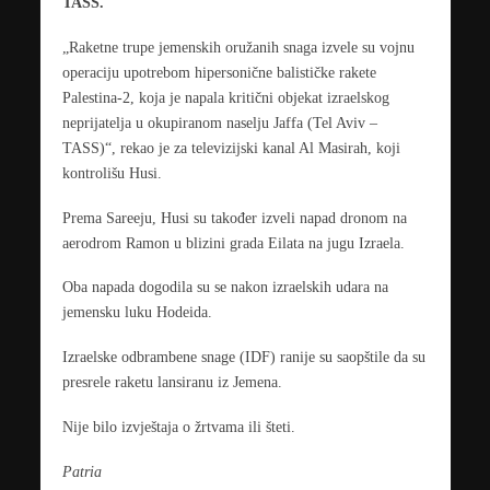
TASS.
„Raketne trupe jemenskih oružanih snaga izvele su vojnu
operaciju upotrebom hipersonične balističke rakete
Palestina-2, koja je napala kritični objekat izraelskog
neprijatelja u okupiranom naselju Jaffa (Tel Aviv –
TASS)“, rekao je za televizijski kanal Al Masirah, koji
kontrolišu Husi.
Prema Sareeju, Husi su također izveli napad dronom na
aerodrom Ramon u blizini grada Eilata na jugu Izraela.
Oba napada dogodila su se nakon izraelskih udara na
jemensku luku Hodeida.
Izraelske odbrambene snage (IDF) ranije su saopštile da su
presrele raketu lansiranu iz Jemena.
Nije bilo izvještaja o žrtvama ili šteti.
Patria