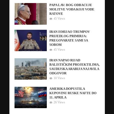
PAPA LAV: BOG ODBACUJE
MOLITVE VOĐA KOJI VODE
RATOVE
45 Views
IRAN ISMIJAO TRUMPOV
PRIJEDLOG PRIMIRJA:
PREGOVARATE SAMI SA
SOBOM
45 Views
IRAN NAPAO RIJAD
BALISTIČKIM PROJEKTILIMA,
SAUDIJSKA ARABIJA NAJAVILA
ODGOVOR
10 Views
AMERIKA DOPUSTILA
KUPOVINU RUSKE NAFTE DO
11. APRILA
26 Views