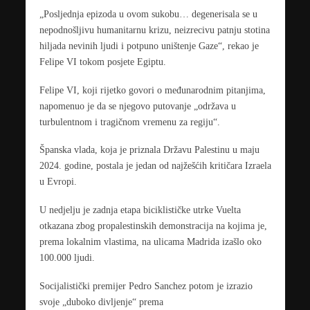
„Posljednja epizoda u ovom sukobu… degenerisala se u
nepodnošljivu humanitarnu krizu, neizrecivu patnju stotina
hiljada nevinih ljudi i potpuno uništenje Gaze“, rekao je
Felipe VI tokom posjete Egiptu.
Felipe VI, koji rijetko govori o međunarodnim pitanjima,
napomenuo je da se njegovo putovanje „održava u
turbulentnom i tragičnom vremenu za regiju“.
Španska vlada, koja je priznala Državu Palestinu u maju
2024. godine, postala je jedan od najžešćih kritičara Izraela
u Evropi.
U nedjelju je zadnja etapa biciklističke utrke Vuelta
otkazana zbog propalestinskih demonstracija na kojima je,
prema lokalnim vlastima, na ulicama Madrida izašlo oko
100.000 ljudi.
Socijalistički premijer Pedro Sanchez potom je izrazio
svoje „duboko divljenje“ prema