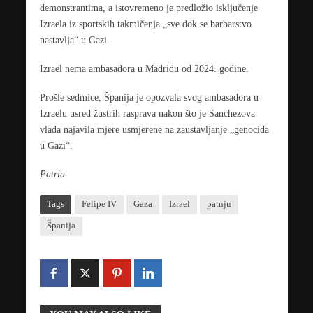
demonstrantima, a istovremeno je predložio isključenje
Izraela iz sportskih takmičenja „sve dok se barbarstvo
nastavlja“ u Gazi.
Izrael nema ambasadora u Madridu od 2024. godine.
Prošle sedmice, Španija je opozvala svog ambasadora u
Izraelu usred žustrih rasprava nakon što je Sanchezova
vlada najavila mjere usmjerene na zaustavljanje „genocida
u Gazi“.
Patria
Tags
Felipe IV
Gaza
Izrael
patnju
Španija