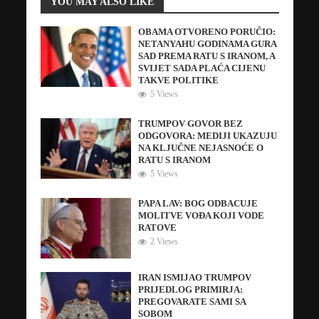
YOU MAY ALSO LIKE
OBAMA OTVORENO PORUČIO:
NETANYAHU GODINAMA GURA
SAD PREMA RATU S IRANOM, A
SVIJET SADA PLAĆA CIJENU
TAKVE POLITIKE
5 Views
TRUMPOV GOVOR BEZ
ODGOVORA: MEDIJI UKAZUJU
NA KLJUČNE NEJASNOĆE O
RATU S IRANOM
5 Views
PAPA LAV: BOG ODBACUJE
MOLITVE VOĐA KOJI VODE
RATOVE
2 Views
IRAN ISMIJAO TRUMPOV
PRIJEDLOG PRIMIRJA:
PREGOVARATE SAMI SA
SOBOM