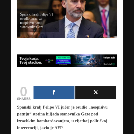
Španski kralj Felipe VI
osudio Izrael za
neopisivu patnju
stanovnika Gaze
0
SHARES
Španski kralj Felipe VI jučer je osudio „neopisivu
patnju“ stotina hiljada stanovnika Gaze pod
izraelskim bombardovanjem, u rijetkoj političkoj
intervenciji, javio je AFP.