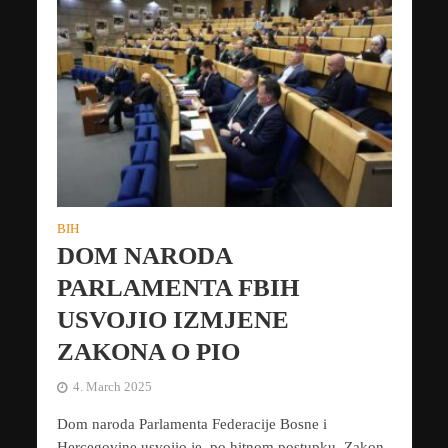
BIH
DOM NARODA
PARLAMENTA FBIH
USVOJIO IZMJENE
ZAKONA O PIO
4. March 2025
Dom naroda Parlamenta Federacije Bosne i
Hercegovine usvojio je, po hitnom postupku, Zakon