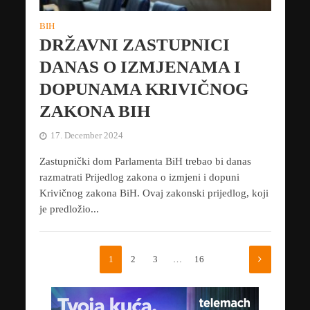
BIH
DRŽAVNI ZASTUPNICI
DANAS O IZMJENAMA I
DOPUNAMA KRIVIČNOG
ZAKONA BIH
17. December 2024
Zastupnički dom Parlamenta BiH trebao bi danas
razmatrati Prijedlog zakona o izmjeni i dopuni
Krivičnog zakona BiH. Ovaj zakonski prijedlog, koji
je predložio...
1
2
3
…
16