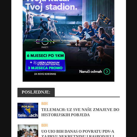
POSLJEDNJE:
BIH
TELEMACH: UZ SVE NAŠE ZMAJEVE DO
HISTORIJSKIH POBJEDA
BIH
UO UIO BIH DANAS O POVRATU PDV-A
ZA PRVU NEKRETNINU I RASPODJELI