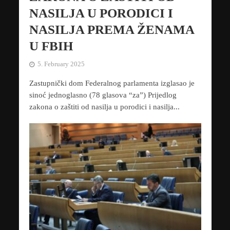
NASILJA U PORODICI I
NASILJA PREMA ŽENAMA
U FBIH
5. February 2025
Zastupnički dom Federalnog parlamenta izglasao je
sinoć jednoglasno (78 glasova “za”) Prijedlog
zakona o zaštiti od nasilja u porodici i nasilja...