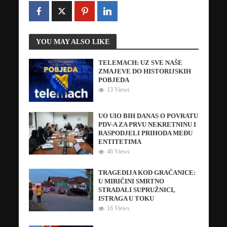
YOU MAY ALSO LIKE
TELEMACH: UZ SVE NAŠE
ZMAJEVE DO HISTORIJSKIH
POBJEDA
13 Views
UO UIO BIH DANAS O POVRATU
PDV-A ZA PRVU NEKRETNINU I
RASPODJELI PRIHODA MEĐU
ENTITETIMA
46 Views
TRAGEDIJA KOD GRAČANICE:
U MIRIČINI SMRTNO
STRADALI SUPRUŽNICI,
ISTRAGA U TOKU
16 Views