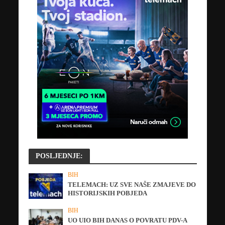
POSLJEDNJE:
BIH
TELEMACH: UZ SVE NAŠE ZMAJEVE DO
HISTORIJSKIH POBJEDA
BIH
UO UIO BIH DANAS O POVRATU PDV-A