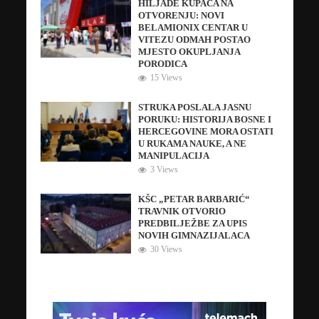
HILJADE KUPACA NA
OTVORENJU: NOVI
BELAMIONIX CENTAR U
VITEZU ODMAH POSTAO
MJESTO OKUPLJANJA
PORODICA
15 Views
STRUKA POSLALA JASNU
PORUKU: HISTORIJA BOSNE I
HERCEGOVINE MORA OSTATI
U RUKAMA NAUKE, A NE
MANIPULACIJA
3 Views
KŠC „PETAR BARBARIĆ“
TRAVNIK OTVORIO
PREDBILJEŽBE ZA UPIS
NOVIH GIMNAZIJALACA
30 Views