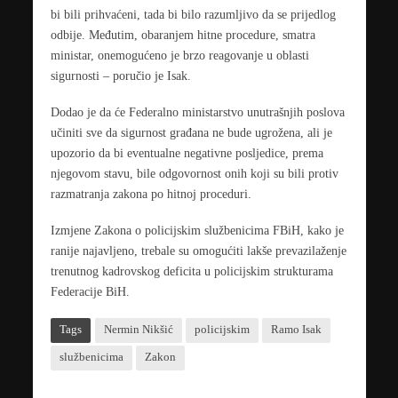
bi bili prihvaćeni, tada bi bilo razumljivo da se prijedlog
odbije. Međutim, obaranjem hitne procedure, smatra
ministar, onemogućeno je brzo reagovanje u oblasti
sigurnosti – poručio je Isak.
Dodao je da će Federalno ministarstvo unutrašnjih poslova
učiniti sve da sigurnost građana ne bude ugrožena, ali je
upozorio da bi eventualne negativne posljedice, prema
njegovom stavu, bile odgovornost onih koji su bili protiv
razmatranja zakona po hitnoj proceduri.
Izmjene Zakona o policijskim službenicima FBiH, kako je
ranije najavljeno, trebale su omogućiti lakše prevazilaženje
trenutnog kadrovskog deficita u policijskim strukturama
Federacije BiH.
Tags
Nermin Nikšić
policijskim
Ramo Isak
službenicima
Zakon