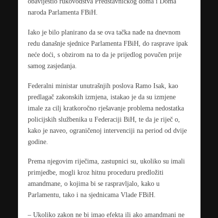
obavijestio rukovodstva Predstavničkog doma i Doma
naroda Parlamenta FBiH.
Iako je bilo planirano da se ova tačka nađe na dnevnom
redu današnje sjednice Parlamenta FBiH, do rasprave ipak
neće doći, s obzirom na to da je prijedlog povučen prije
samog zasjedanja.
Federalni ministar unutrašnjih poslova Ramo Isak, kao
predlagač zakonskih izmjena, istakao je da su izmjene
imale za cilj kratkoročno rješavanje problema nedostatka
policijskih službenika u Federaciji BiH, te da je riječ o,
kako je naveo, ograničenoj intervenciji na period od dvije
godine.
Prema njegovim riječima, zastupnici su, ukoliko su imali
primjedbe, mogli kroz hitnu proceduru predložiti
amandmane, o kojima bi se raspravljalo, kako u
Parlamentu, tako i na sjednicama Vlade FBiH.
– Ukoliko zakon ne bi imao efekta ili ako amandmani ne