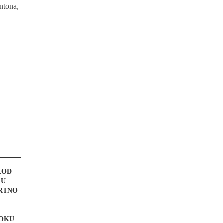
ntona,
KOD
 U
MRTNO
TOKU