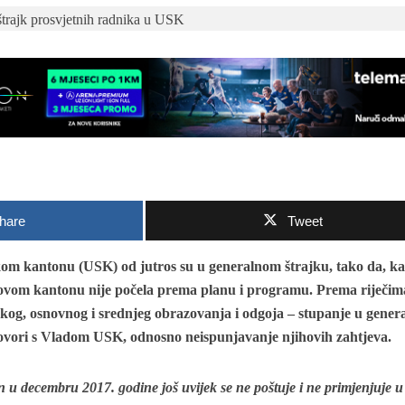
hare
Tweet
kom kantonu (USK) od jutros su u generalnom štrajku, tako da, ka
u ovom kantonu nije počela prema planu i programu. Prema riječim
kog, osnovnog i srednjeg obrazovanja i odgoja – stupanje u genera
egovori s Vladom USK, odnosno neispunjavanje njihovih zahtjeva.
an u decembru 2017. godine još uvijek se ne poštuje i ne primjenjuje u