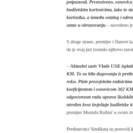
potpunosti. Prvenstveno, osnovica
budžetskim korisnicima, iako to s
korisnika, a između ostalog i odre
samo u obrazovanju
– navedeno je
S druge strane, premijer i članovi k
da je ovaj put izostalo njihovo razu
–
Aktuelni saziv Vlade USK isplat
KM. To su bila dugovanja iz pretho
roku. Plate prosvjetnim radnicima
koeficijentom i osnovicom 302 KM 
odgovornom radu uprava školskih u
utvrđen kroz izvještaje budžetske i
premijer Mustafa Ružnić u svom zv
Predstavnici Sindikata su ponovili