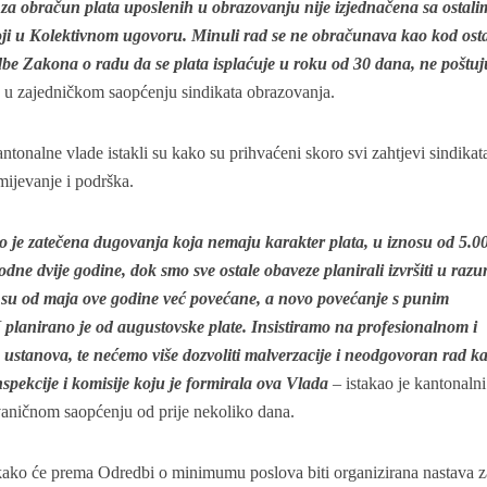
 za obračun plata uposlenih u obrazovanju nije izjednačena sa ostali
toji u Kolektivnom ugovoru. Minuli rad se ne obračunava kao kod ost
dbe Zakona o radu da se plata isplaćuje u roku od 30 dana, ne poštuj
 u zajedničkom saopćenju sindikata obrazovanja.
antonalne vlade istakli su kako su prihvaćeni skoro svi zahtjevi sindikata
mijevanje i podrška.
io je zatečena dugovanja koja nemaju karakter plata, u iznosu od 5.0
dne dvije godine, dok smo sve ostale obaveze planirali izvršiti u ra
 su od maja ove godine već povećane, a novo povećanje s punim
planirano je od augustovske plate. Insistiramo na profesionalnom i
stanova, te nećemo više dozvoliti malverzacije i neodgovoran rad ka
nspekcije i komisije koju je formirala ova Vlada
– istakao je kantonalni
aničnom saopćenju od prije nekoliko dana.
 kako će prema Odredbi o minimumu poslova biti organizirana nastava z