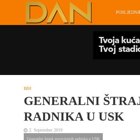
POSLJEDN
BIH
GENERALNI ŠTRA
RADNIKA U USK
2. September 2019
Generalni štrajk prosvjetnih radnika u USK