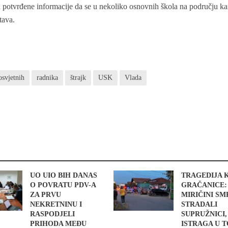
su potvrđene informacije da se u nekoliko osnovnih škola na području ka
tava.
osvjetnih
radnika
štrajk
USK
Vlada
UO UIO BIH DANAS
TRAGEDIJA 
O POVRATU PDV-A
GRAČANICE:
ZA PRVU
MIRIČINI S
NEKRETNINU I
STRADALI
RASPODJELI
SUPRUŽNICI,
PRIHODA MEĐU
ISTRAGA U 