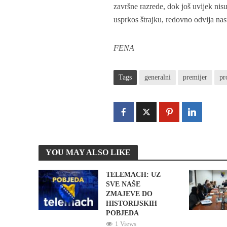
završne razrede, dok još uvijek ni
usprkos štrajku, redovno odvija nas
FENA
Tags
generalni
premijer
pr
YOU MAY ALSO LIKE
TELEMACH: UZ
SVE NAŠE
ZMAJEVE DO
HISTORIJSKIH
POBJEDA
1 Views