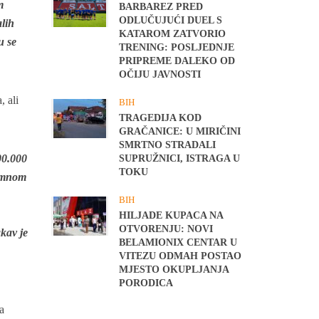
m
BARBAREZ PRED
ODLUČUJUĆI DUEL S
alih
KATAROM ZATVORIO
u se
TRENING: POSLJEDNJE
PRIPREME DALEKO OD
OČIJU JAVNOSTI
, ali
BIH
TRAGEDIJA KOD
GRAČANICE: U MIRIČINI
SMRTNO STRADALI
00.000
SUPRUŽNICI, ISTRAGA U
TOKU
zumnom
BIH
HILJADE KUPACA NA
OTVORENJU: NOVI
kav je
BELAMIONIX CENTAR U
VITEZU ODMAH POSTAO
MJESTO OKUPLJANJA
PORODICA
a