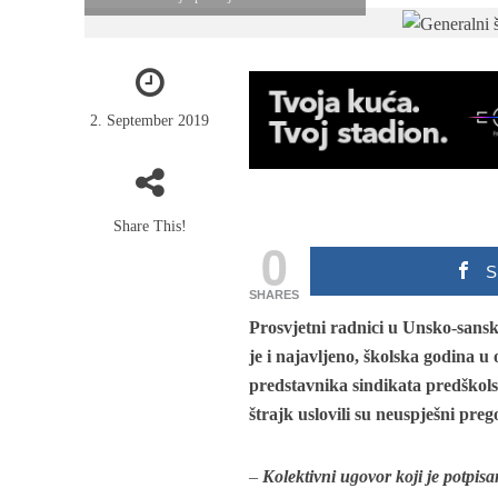
2. September 2019
Share This!
0
S
SHARES
Prosvjetni radnici u Unsko-sans
je i najavljeno, školska godina 
predstavnika sindikata predškols
štrajk uslovili su neuspješni pr
–
Kolektivni ugovor koji je potpis