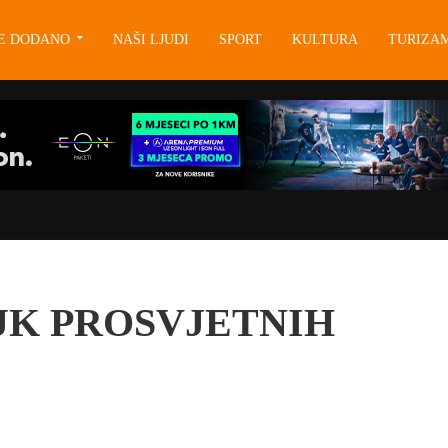
JE DODANO
NAŠI LJUDI
SPORT
KULTURA
TURIZA
JK PROSVJETNIH