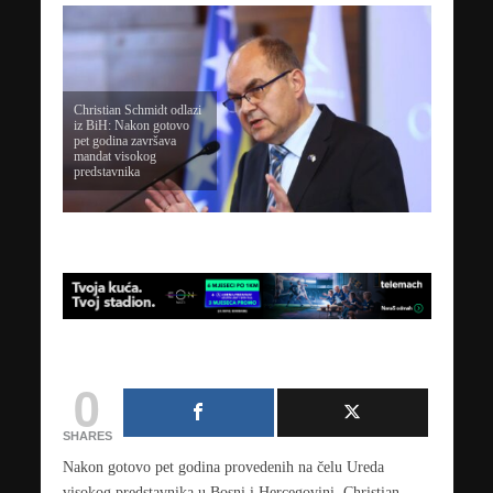
Christian Schmidt odlazi
iz BiH: Nakon gotovo
pet godina završava
mandat visokog
predstavnika
0
SHARES
Nakon gotovo pet godina provedenih na čelu Ureda
visokog predstavnika u Bosni i Hercegovini,
Christian