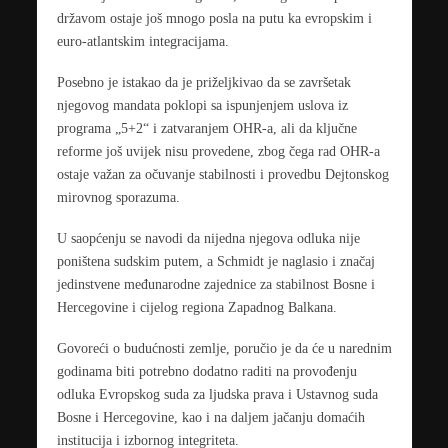
državom ostaje još mnogo posla na putu ka evropskim i
euro-atlantskim integracijama.
Posebno je istakao da je priželjkivao da se završetak
njegovog mandata poklopi sa ispunjenjem uslova iz
programa „5+2“ i zatvaranjem OHR-a, ali da ključne
reforme još uvijek nisu provedene, zbog čega rad OHR-a
ostaje važan za očuvanje stabilnosti i provedbu Dejtonskog
mirovnog sporazuma.
U saopćenju se navodi da nijedna njegova odluka nije
poništena sudskim putem, a Schmidt je naglasio i značaj
jedinstvene međunarodne zajednice za stabilnost Bosne i
Hercegovine i cijelog regiona Zapadnog Balkana.
Govoreći o budućnosti zemlje, poručio je da će u narednim
godinama biti potrebno dodatno raditi na provođenju
odluka Evropskog suda za ljudska prava i Ustavnog suda
Bosne i Hercegovine, kao i na daljem jačanju domaćih
institucija i izbornog integriteta.