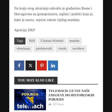
Na kraju svog obraćanja zahvalio je građanima Bosne i
Hercegovine na gostoprimstvu, toplini i podršci koju je,
kako je naveo, osjećao tokom cijelog mandata.
Agencija DAN
Tags
BiH
Cristian Schmidt
mandat
obraćanja
predstavnik
visoki
završava
YOU MAY ALSO LIKE
TELEMACH: UZ SVE NAŠE
ZMAJEVE DO HISTORIJSKIH
POBJEDA
20 Views