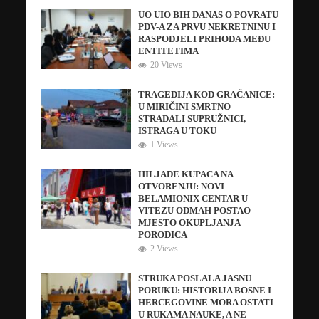
UO UIO BIH DANAS O POVRATU
PDV-A ZA PRVU NEKRETNINU I
RASPODJELI PRIHODA MEĐU
ENTITETIMA
20 Views
TRAGEDIJA KOD GRAČANICE:
U MIRIČINI SMRTNO
STRADALI SUPRUŽNICI,
ISTRAGA U TOKU
1 Views
HILJADE KUPACA NA
OTVORENJU: NOVI
BELAMIONIX CENTAR U
VITEZU ODMAH POSTAO
MJESTO OKUPLJANJA
PORODICA
2 Views
STRUKA POSLALA JASNU
PORUKU: HISTORIJA BOSNE I
HERCEGOVINE MORA OSTATI
U RUKAMA NAUKE, A NE