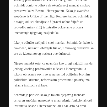
Schmidt
donio je odluku da okonča svoj mandat visokog
predstavnika za Bosnu i Hercegovinu. Kako je zvanično
saopćeno iz
Office of the High Representative
, Schmidt je
o svojoj odluci obavijestio Upravni odbor Vijeća za
provedbu mira (PIC) te zatražio pokretanje procesa
imenovanja njegovog nasljednika.
Iako je odlučio zaključiti svoj mandat, Schmidt će, kako je
navedeno, nastaviti obavljati funkciju visokog predstavnika
sve do izbora novog nosioca ove dužnosti.
Njegov mandat ostat će upamćen kao drugi najduži mandat
jednog visokog predstavnika u Bosni i Hercegovini, a
tokom obraćanja osvrnuo se na period obilježen brojnim
političkim krizama, reformskim procesima i pokušajima
jačanja institucija države.
Schmidt je poručio kako je tokom njegovog mandata
ostvaren značajan napredak u unapređenju funkcionalnosti
institucija Bosne i Hercegovine, ali i naglasio da pred