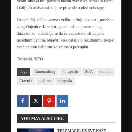
ovom slučaju biti poznato nakon završetka istražnih radnji
i daljnjih aktivnosti koje se provode u okviru istrage.
Ovaj slučaj već je izazvao veliku pažnju javnosti, posebno
zbog činjenice da se istraga odnosi na pravosudnog
dužnosnika, a očekuje se da će nadležne institucije u
narednim danima objaviti više detalja o rezultatima akcije i
eventualnim daljnjim koracima u postupku.
Travnicki.INFO
Tags
Kantonalnog
korupciju
SIPA
sumnje
Travnik
tužioca
uhapsila
YOU MAY ALSO LIKE
TELEMACH: UZ SVE NAŠE