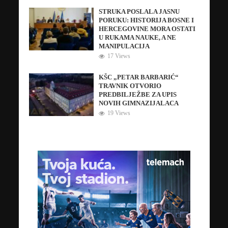
STRUKA POSLALA JASNU
PORUKU: HISTORIJA BOSNE I
HERCEGOVINE MORA OSTATI
U RUKAMA NAUKE, A NE
MANIPULACIJA
17 Views
KŠC „PETAR BARBARIĆ“
TRAVNIK OTVORIO
PREDBILJEŽBE ZA UPIS
NOVIH GIMNAZIJALACA
19 Views