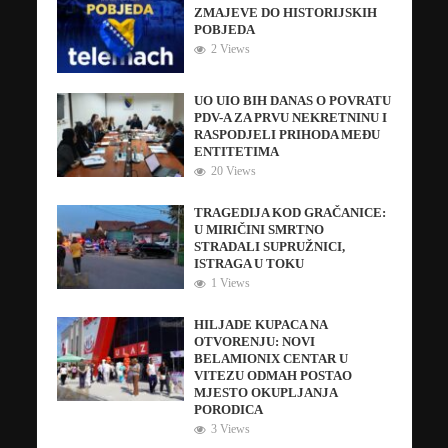
ZMAJEVE DO HISTORIJSKIH
POBJEDA
2 Views
UO UIO BIH DANAS O POVRATU
PDV-A ZA PRVU NEKRETNINU I
RASPODJELI PRIHODA MEĐU
ENTITETIMA
20 Views
TRAGEDIJA KOD GRAČANICE:
U MIRIČINI SMRTNO
STRADALI SUPRUŽNICI,
ISTRAGA U TOKU
1 Views
HILJADE KUPACA NA
OTVORENJU: NOVI
BELAMIONIX CENTAR U
VITEZU ODMAH POSTAO
MJESTO OKUPLJANJA
PORODICA
3 Views