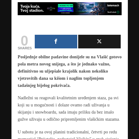
0
SHARES
Posljednje obilne padavine donijele su na Vlašić gotovo
pola metra novog snijega, a što je jednako važno,
definitivno su uljepšale krajolik nakon nekoliko
vjetrovitih dana sa kišom i naglim topljenjem
tadašnjeg bijelog pokrivača.
Nadležni su reagovali kvalitetnim uređenjem staza, pa svi
koji su u mogućnosti i dolaze ovamo radi uživanja u
skijanju i snowboardu, sada imaju priliku da bez imalo
gužve uživaju u odlično pripremljenim vlašićkim stazama.
U subotu je na ovoj planini tradicionalni, četvrti po redu