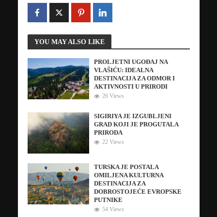
YOU MAY ALSO LIKE
PROLJETNI UGOĐAJ NA
VLAŠIĆU: IDEALNA
DESTINACIJA ZA ODMOR I
AKTIVNOSTI U PRIRODI
26 Views
SIGIRIYA JE IZGUBLJENI
GRAD KOJI JE PROGUTALA
PRIRODA
22 Views
TURSKA JE POSTALA
OMILJENA KULTURNA
DESTINACIJA ZA
DOBROSTOJEĆE EVROPSKE
PUTNIKE
54 Views