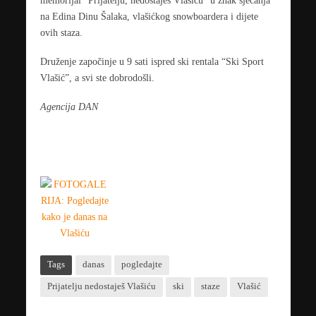
memorijal “Prijatelju, nedostaješ Vlašiću” u znak sjećanja
na Edina Dinu Šalaka, vlašićkog snowboardera i dijete
ovih staza.
Druženje započinje u 9 sati ispred ski rentala “Ski Sport
Vlašić”, a svi ste dobrodošli.
Agencija DAN
Tags
danas
pogledajte
Prijatelju nedostaješ Vlašiću
ski
staze
Vlašić