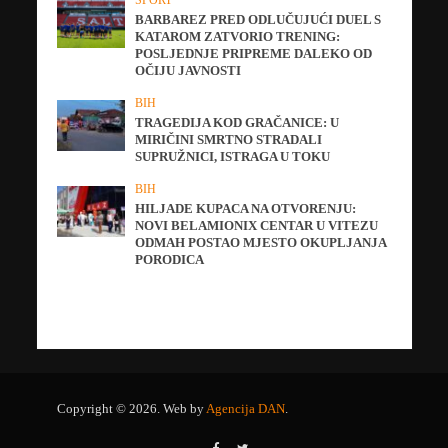
SPORT
BARBAREZ PRED ODLUČUJUĆI DUEL S
KATAROM ZATVORIO TRENING:
POSLJEDNJE PRIPREME DALEKO OD
OČIJU JAVNOSTI
BIH
TRAGEDIJA KOD GRAČANICE: U
MIRIČINI SMRTNO STRADALI
SUPRUŽNICI, ISTRAGA U TOKU
BIH
HILJADE KUPACA NA OTVORENJU:
NOVI BELAMIONIX CENTAR U VITEZU
ODMAH POSTAO MJESTO OKUPLJANJA
PORODICA
Copyright © 2026. Web by
Agencija DAN
.