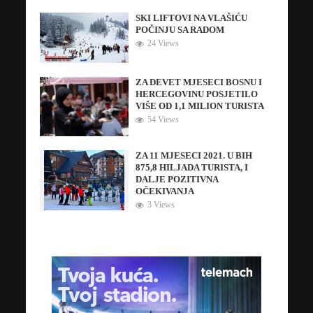
SKI LIFTOVI NA VLAŠIĆU
POČINJU SA RADOM
24 Views
ZA DEVET MJESECI BOSNU I
HERCEGOVINU POSJETILO
VIŠE OD 1,1 MILION TURISTA
54 Views
ZA 11 MJESECI 2021. U BIH
875,8 HILJADA TURISTA, I
DALJE POZITIVNA
OČEKIVANJA
3 Views