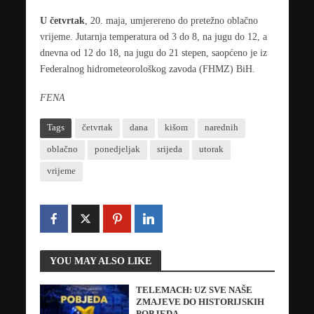
U četvrtak
, 20. maja, umjerereno do pretežno oblačno
vrijeme. Jutarnja temperatura od 3 do 8, na jugu do 12, a
dnevna od 12 do 18, na jugu do 21 stepen, saopćeno je iz
Federalnog hidrometeorološkog zavoda (FHMZ) BiH.
FENA
Tags
četvrtak
dana
kišom
narednih
oblačno
ponedjeljak
srijeda
utorak
vrijeme
YOU MAY ALSO LIKE
TELEMACH: UZ SVE NAŠE
ZMAJEVE DO HISTORIJSKIH