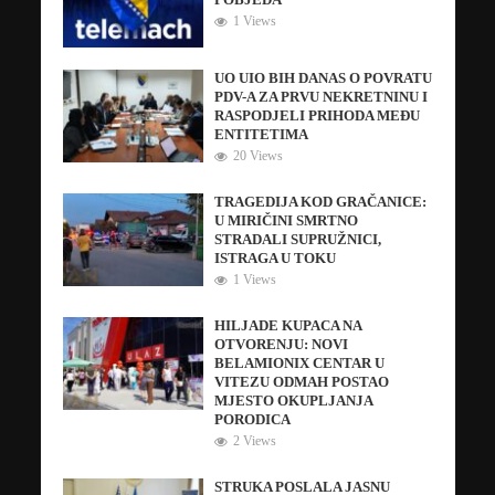
POBJEDA
1 Views
UO UIO BIH DANAS O POVRATU
PDV-A ZA PRVU NEKRETNINU I
RASPODJELI PRIHODA MEĐU
ENTITETIMA
20 Views
TRAGEDIJA KOD GRAČANICE:
U MIRIČINI SMRTNO
STRADALI SUPRUŽNICI,
ISTRAGA U TOKU
1 Views
HILJADE KUPACA NA
OTVORENJU: NOVI
BELAMIONIX CENTAR U
VITEZU ODMAH POSTAO
MJESTO OKUPLJANJA
PORODICA
2 Views
STRUKA POSLALA JASNU