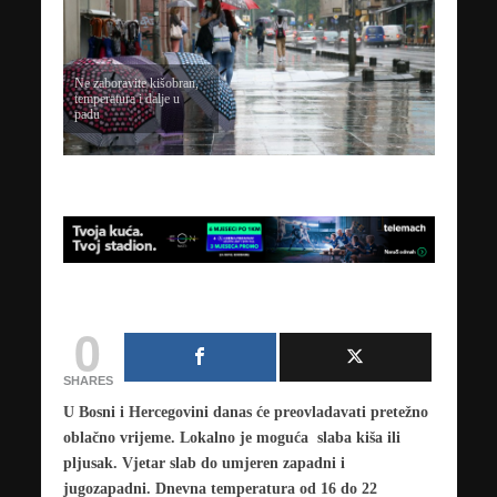
Ne zaboravite kišobran,
temperatura i dalje u
padu
0
SHARES
U Bosni i Hercegovini danas će preovladavati pretežno
oblačno vrijeme. Lokalno je moguća slaba kiša ili
pljusak. Vjetar slab do umjeren zapadni i
jugozapadni. Dnevna temperatura od 16 do 22