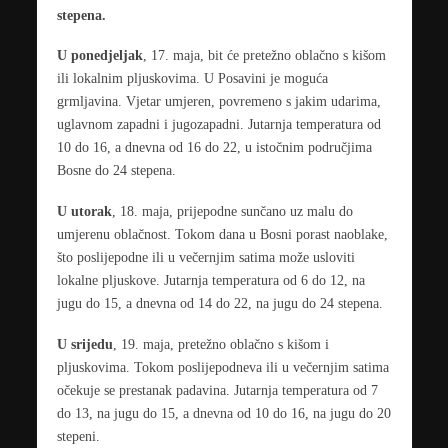
stepena.
U ponedjeljak
, 17. maja, bit će pretežno oblačno s kišom
ili lokalnim pljuskovima. U Posavini je moguća
grmljavina. Vjetar umjeren, povremeno s jakim udarima,
uglavnom zapadni i jugozapadni. Jutarnja temperatura od
10 do 16, a dnevna od 16 do 22, u istočnim područjima
Bosne do 24 stepena.
U utorak
, 18. maja, prijepodne sunčano uz malu do
umjerenu oblačnost. Tokom dana u Bosni porast naoblake,
što poslijepodne ili u večernjim satima može usloviti
lokalne pljuskove. Jutarnja temperatura od 6 do 12, na
jugu do 15, a dnevna od 14 do 22, na jugu do 24 stepena.
U srijedu
, 19. maja, pretežno oblačno s kišom i
pljuskovima. Tokom poslijepodneva ili u večernjim satima
očekuje se prestanak padavina. Jutarnja temperatura od 7
do 13, na jugu do 15, a dnevna od 10 do 16, na jugu do 20
stepeni.