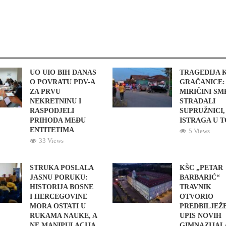
UO UIO BIH DANAS
TRAGEDIJA 
O POVRATU PDV-A
GRAČANICE:
ZA PRVU
MIRIČINI S
NEKRETNINU I
STRADALI
RASPODJELI
SUPRUŽNICI,
PRIHODA MEĐU
ISTRAGA U 
ENTITETIMA
5 Views
33 Views
STRUKA POSLALA
KŠC „PETAR
JASNU PORUKU:
BARBARIĆ“
HISTORIJA BOSNE
TRAVNIK
I HERCEGOVINE
OTVORIO
MORA OSTATI U
PREDBILJEŽ
RUKAMA NAUKE, A
UPIS NOVIH
NE MANIPULACIJA
GIMNAZIJAL