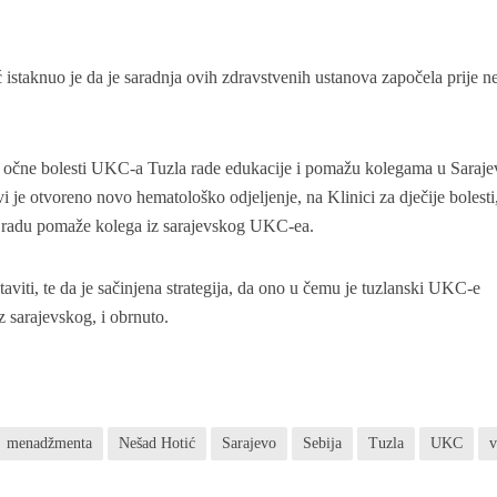
staknuo je da je saradnja ovih zdravstvenih ustanova započela prije n
za očne bolesti UKC-a Tuzla rade edukacije i pomažu kolegama u Saraje
i je otvoreno novo hematološko odjeljenje, na Klinici za dječije bolesti
jem radu pomaže kolega iz sarajevskog UKC-ea.
aviti, te da je sačinjena strategija, da ono u čemu je tuzlanski UKC-e
z sarajevskog, i obrnuto.
menadžmenta
Nešad Hotić
Sarajevo
Sebija
Tuzla
UKC
v