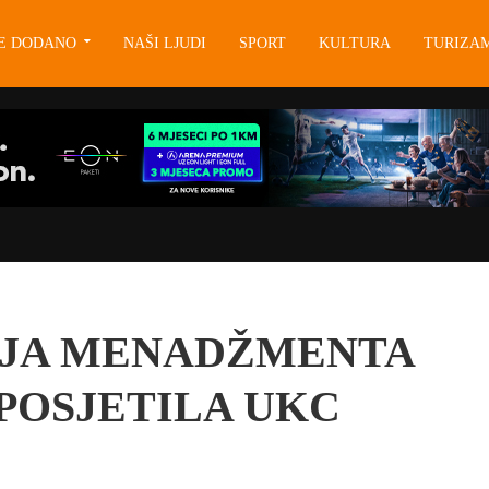
JE DODANO
NAŠI LJUDI
SPORT
KULTURA
TURIZA
IJA MENADŽMENTA
POSJETILA UKC