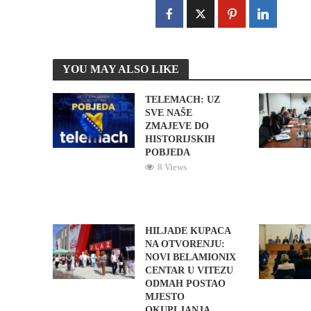
YOU MAY ALSO LIKE
TELEMACH: UZ
SVE NAŠE
ZMAJEVE DO
HISTORIJSKIH
POBJEDA
8 Views
HILJADE KUPACA
NA OTVORENJU:
NOVI BELAMIONIX
CENTAR U VITEZU
ODMAH POSTAO
MJESTO
OKUPLJANJA