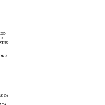
KOD
 U
MRTNO
TOKU
BE ZA
ACA