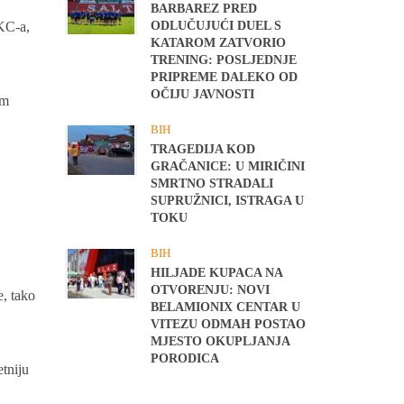
BARBAREZ PRED
ODLUČUJUĆI DUEL S
UKC-a,
KATAROM ZATVORIO
TRENING: POSLJEDNJE
PRIPREME DALEKO OD
OČIJU JAVNOSTI
em
BIH
TRAGEDIJA KOD
GRAČANICE: U MIRIČINI
SMRTNO STRADALI
SUPRUŽNICI, ISTRAGA U
TOKU
BIH
HILJADE KUPACA NA
OTVORENJU: NOVI
e, tako
BELAMIONIX CENTAR U
VITEZU ODMAH POSTAO
MJESTO OKUPLJANJA
PORODICA
etniju