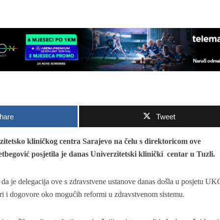
hare
Tweet
tetsko kliničkog centra Sarajevo na čelu s direktoricom ove
begović posjetila je danas Univerzitetski klinički centar u Tuzli.
e da je delegacija ove s zdravstvene ustanove danas došla u posjetu UK
ori i dogovore oko mogućih reformi u zdravstvenom sistemu.