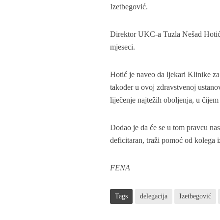
Izetbegović.
Direktor UKC-a Tuzla Nešad Hotić i
mjeseci.
Hotić je naveo da ljekari Klinike 
također u ovoj zdravstvenoj ustanov
liječenje najtežih oboljenja, u či
Dodao je da će se u tom pravcu nast
deficitaran, traži pomoć od kolega i
FENA
Tags
delegacija
Izetbegović