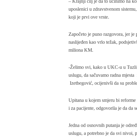
– Krajnji cilj je da to učinimo na ko
uposlenici u zdravstvenom sistemu
koji je prvi ove vrste.
Započeto je puno razgovora, jer je
naslijeđen kao vrlo težak, podsjet
miliona KM.
-Želimo svi, kako u UKC-u u Tuzli,
uslugu, da sačuvamo radna mjesta i
Izetbegović, ocijenivši da su probl
Upitana u kojem smjeru bi reforme z
i za pacijente, odgovorila je da da 
Jedna od osnovnih putanja je određiv
uslugu, a potrebno je da svi nivoi, p