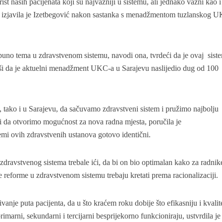
rist naših pacijenata koji su najvažniji u sistemu, ali jednako važni kao i
, izjavila je Izetbegović nakon sastanka s menadžmentom tuzlanskog 
 puno tema u zdravstvenom sistemu, navodi ona, tvrdeći da je ovaj sist
ivši da je aktuelni menadžment UKC-a u Sarajevu naslijedio dug od 100
 tako i u Sarajevu, da sačuvamo zdravstveni sistem i pružimo najbolju
 da otvorimo mogućnost za nova radna mjesta, poručila je
emi ovih zdravstvenih ustanova gotovo identični.
dravstvenog sistema trebale ići, da bi on bio optimalan kako za radnik
se reforme u zdravstvenom sistemu trebaju kretati prema racionalizaciji.
anje puta pacijenta, da u što kraćem roku dobije što efikasniju i kvalit
rimarni, sekundarni i tercijarni besprijekorno funkcioniraju, ustvrdila je