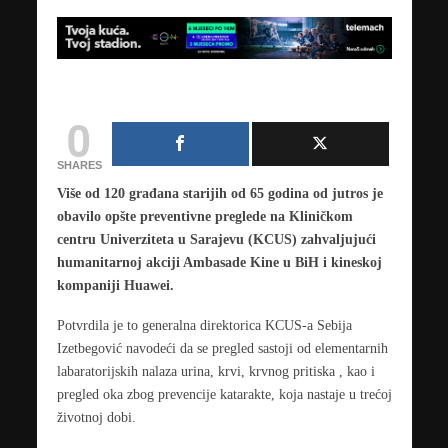
0
SHARES
Više od 120 građana starijih od 65 godina od jutros je
obavilo opšte preventivne preglede na Kliničkom
centru Univerziteta u Sarajevu (KCUS) zahvaljujući
humanitarnoj akciji Ambasade Kine u BiH i kineskoj
kompaniji Huawei.
Potvrdila je to generalna direktorica KCUS-a Sebija
Izetbegović navodeći da se pregled sastoji od elementarnih
labaratorijskih nalaza urina, krvi, krvnog pritiska , kao i
pregled oka zbog prevencije katarakte, koja nastaje u trećoj
životnoj dobi.