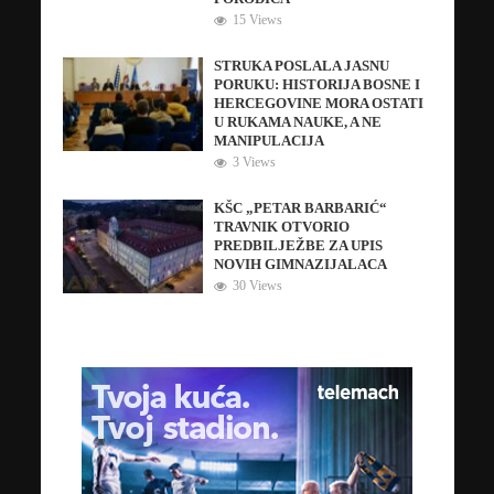
15 Views
STRUKA POSLALA JASNU
PORUKU: HISTORIJA BOSNE I
HERCEGOVINE MORA OSTATI
U RUKAMA NAUKE, A NE
MANIPULACIJA
3 Views
KŠC „PETAR BARBARIĆ“
TRAVNIK OTVORIO
PREDBILJEŽBE ZA UPIS
NOVIH GIMNAZIJALACA
30 Views