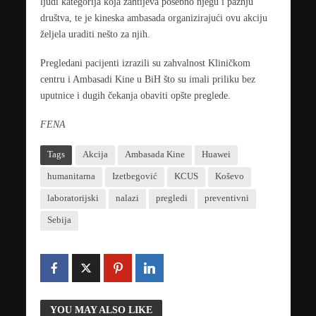
ljudi kategorija koja zahtijeva posebno njegu i pažnju
društva, te je kineska ambasada organizirajući ovu akciju
željela uraditi nešto za njih.
Pregledani pacijenti izrazili su zahvalnost Kliničkom
centru i Ambasadi Kine u BiH što su imali priliku bez
uputnice i dugih čekanja obaviti opšte preglede.
FENA
Tags
Akcija
Ambasada Kine
Huawei
humanitarna
Izetbegović
KCUS
Koševo
laboratorijski
nalazi
pregledi
preventivni
Sebija
YOU MAY ALSO LIKE