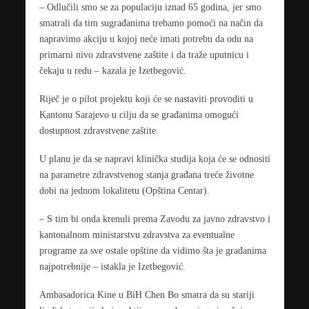
– Odlučili smo se za populaciju iznad 65 godina, jer smo
smatrali da tim sugrađanima trebamo pomoći na način da
napravimo akciju u kojoj neće imati potrebu da odu na
primarni nivo zdravstvene zaštite i da traže uputnicu i
čekaju u redu – kazala je Izetbegović.
Riječ je o pilot projektu koji će se nastaviti provoditi u
Kantonu Sarajevo u cilju da se građanima omogući
dostupnost zdravstvene zaštite.
U planu je da se napravi klinička studija koja će se odnositi
na parametre zdravstvenog stanja građana treće životne
dobi na jednom lokalitetu (Opština Centar).
– S tim bi onda krenuli prema Zavodu za javno zdravstvo i
kantonalnom ministarstvu zdravstva za eventualne
programe za sve ostale opštine da vidimo šta je građanima
najpotrebnije – istakla je Izetbegović.
Ambasadorica Kine u BiH Chen Bo smatra da su stariji