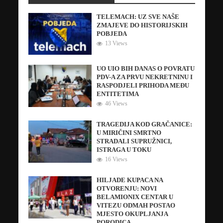
TELEMACH: UZ SVE NAŠE
ZMAJEVE DO HISTORIJSKIH
POBJEDA
13 Views
UO UIO BIH DANAS O POVRATU
PDV-A ZA PRVU NEKRETNINU I
RASPODJELI PRIHODA MEĐU
ENTITETIMA
46 Views
TRAGEDIJA KOD GRAČANICE:
U MIRIČINI SMRTNO
STRADALI SUPRUŽNICI,
ISTRAGA U TOKU
16 Views
HILJADE KUPACA NA
OTVORENJU: NOVI
BELAMIONIX CENTAR U
VITEZU ODMAH POSTAO
MJESTO OKUPLJANJA
PORODICA