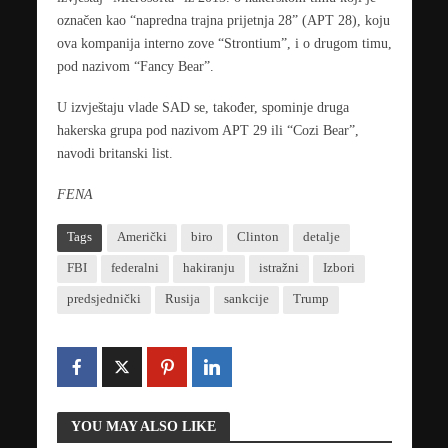
označen kao “napredna trajna prijetnja 28” (APT 28), koju
ova kompanija interno zove “Strontium”, i o drugom timu,
pod nazivom “Fancy Bear”.
U izvještaju vlade SAD se, također, spominje druga
hakerska grupa pod nazivom APT 29 ili “Cozi Bear”,
navodi britanski list.
FENA
Tags
Američki
biro
Clinton
detalje
FBI
federalni
hakiranju
istražni
Izbori
predsjednički
Rusija
sankcije
Trump
YOU MAY ALSO LIKE