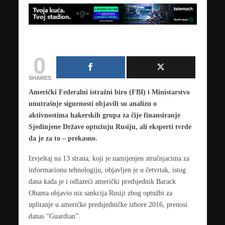
0
SHARES
Američki Federalni istražni biro (FBI) i Ministarstvo
unutrašnje sigurnosti objavili su analizu o
aktivnostima hakerskih grupa za čije finansiranje
Sjedinjene Države optužuju Rusiju, ali eksperti tvrde
da je za to – prekasno.
Izvještaj na 13 strana, koji je namijenjen stručnjacima za
informacionu tehnologiju, objavljen je u četvrtak, istog
dana kada je i odlazeći američki predsjednik Barack
Obama objavio niz sankcija Rusiji zbog optužbi za
uplitanje u američke predsjedničke izbore 2016, prenosi
danas “Guardian”.