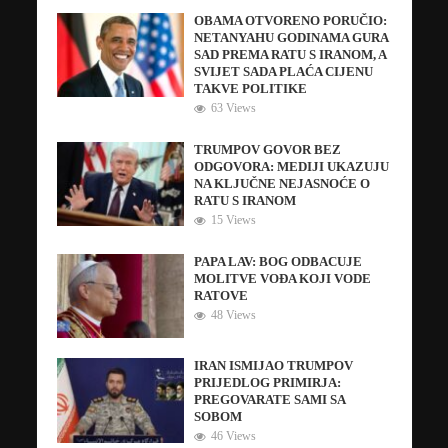
OBAMA OTVORENO PORUČIO:
NETANYAHU GODINAMA GURA
SAD PREMA RATU S IRANOM, A
SVIJET SADA PLAĆA CIJENU
TAKVE POLITIKE
63 Views
TRUMPOV GOVOR BEZ
ODGOVORA: MEDIJI UKAZUJU
NA KLJUČNE NEJASNOĆE O
RATU S IRANOM
15 Views
PAPA LAV: BOG ODBACUJE
MOLITVE VOĐA KOJI VODE
RATOVE
48 Views
IRAN ISMIJAO TRUMPOV
PRIJEDLOG PRIMIRJA:
PREGOVARATE SAMI SA
SOBOM
46 Views