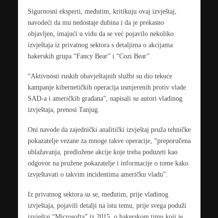
Sigurnosni eksperti, međutim, kritikuju ovaj izvještaj,
navodeći da mu nedostaje dubina i da je prekasno
objavljen, imajući u vidu da se već pojavilo nekoliko
izvještaja iz privatnog sektora s detaljima o akcijama
hakerskih grupa “Fancy Bear” i “Cozi Bear”.
“Aktivnosti ruskih obavještajnih službi su dio tekuće
kampanje kibernetičkih operacija usmjerenih protiv vlade
SAD-a i američkih građana”, napisali su autori vladinog
izvještaja, prenosi Tanjug.
Oni navode da zajednički analitički izvještaj pruža tehničke
pokazatelje vezane za mnoge takve operacije, “preporučena
ublažavanja, predložene akcije koje treba poduzeti kao
odgovor na pružene pokazatelje i informacije o tome kako
izvještavati o takvim incidentima američku vladu”.
Iz privatnog sektora su se, međutim, prije vladinog
izvještaja, pojavili detalji na istu temu, prije svega poduži
izvještaj “Microsofta” iz 2015. o hakerskom timu koji je