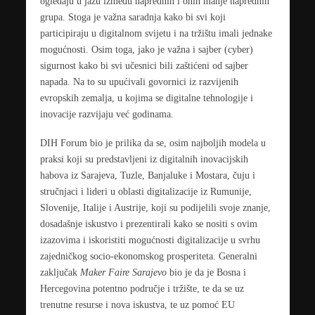
ogledaju u jazu između naprednih i onih manje naprednih
grupa. Stoga je važna saradnja kako bi svi koji
participiraju u digitalnom svijetu i na tržištu imali jednake
mogućnosti. Osim toga, jako je važna i sajber (cyber)
sigurnost kako bi svi učesnici bili zaštićeni od sajber
napada. Na to su upućivali govornici iz razvijenih
evropskih zemalja, u kojima se digitalne tehnologije i
inovacije razvijaju već godinama.
DIH Forum bio je prilika da se, osim najboljih modela u
praksi koji su predstavljeni iz digitalnih inovacijskih
habova iz Sarajeva, Tuzle, Banjaluke i Mostara, čuju i
stručnjaci i lideri u oblasti digitalizacije iz Rumunije,
Slovenije, Italije i Austrije, koji su podijelili svoje znanje,
dosadašnje iskustvo i prezentirali kako se nositi s ovim
izazovima i iskoristiti mogućnosti digitalizacije u svrhu
zajedničkog socio-ekonomskog prosperiteta. Generalni
zaključak
Maker Faire Sarajevo
bio je da je Bosna i
Hercegovina potentno područje i tržište, te da se uz
trenutne resurse i nova iskustva, te uz pomoć EU