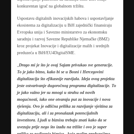
konkurentan igrač na globalnom tržištu.
Uspostavu digitalnih inovacijskih habova i uspostavljanje
ekosistema za digitalizaciju u BiH zajednički finansiraju
Evropska unija i Savezno ministarstvo za ekonomsku
saradnju i razvoj Savezne Republike Njemačke (BMZ)
kroz projekat Inovacije i digitalizacije malih i srednjih
preduzeća u BiH/EU4DigitalSME.
„
Drago mi je što je ovaj Sajam privukao sve generacije.
To je jako bitno, kako bi se u Bosni i Hercegovini
digitalizacija što efikasnije razvijala. Ideja ovog projekta
jeste ostvarivanje dugoročnog programa digitalizacije. To
je jako važno jer su mnogi u strahu od novih
mogućnosti, iako one otvaraju put za inovacije i nova
rješenja. Ovo je odlična prilika za razvijanje vještina za
digitalizaciju, ali i za pronalazak potencijalnih
investitora. Ljudi u biznisu trebaju znati kako da se
uvezuju prije nego što izađu na tržište i ovo je super
prilika za podizanje biznisa, koja malim preduzećima