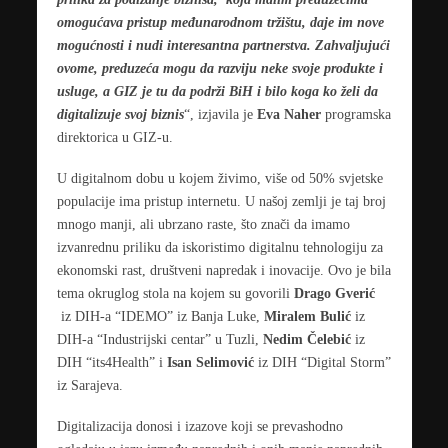
omogućava pristup međunarodnom tržištu, daje im nove
mogućnosti i nudi interesantna partnerstva. Zahvaljujući
ovome, preduzeća mogu da razviju neke svoje produkte i
usluge, a GIZ je tu da podrži BiH i bilo koga ko želi da
digitalizuje svoj biznis
“, izjavila je
Eva Naher
programska
direktorica u GIZ-u.
U digitalnom dobu u kojem živimo, više od 50% svjetske
populacije ima pristup internetu. U našoj zemlji je taj broj
mnogo manji, ali ubrzano raste, što znači da imamo
izvanrednu priliku da iskoristimo digitalnu tehnologiju za
ekonomski rast, društveni napredak i inovacije. Ovo je bila
tema okruglog stola na kojem su govorili
Drago Gverić
iz DIH-a “IDEMO” iz Banja Luke,
Miralem Bulić
iz
DIH-a “Industrijski centar” u Tuzli,
Nedim Čelebić
iz
DIH “its4Health” i
Isan Selimović
iz DIH “Digital Storm”
iz Sarajeva.
Digitalizacija donosi i izazove koji se prevashodno