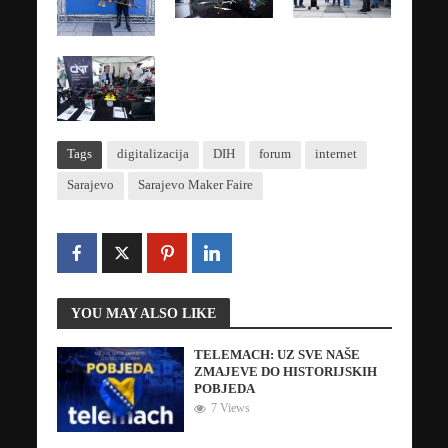
Tags
digitalizacija
DIH
forum
internet
Sarajevo
Sarajevo Maker Faire
YOU MAY ALSO LIKE
TELEMACH: UZ SVE NAŠE
ZMAJEVE DO HISTORIJSKIH
POBJEDA
7 Views