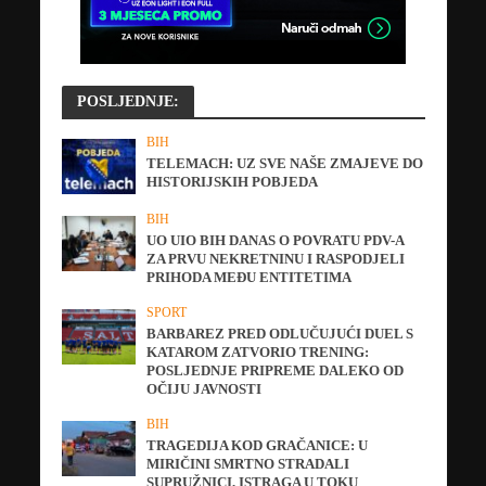
POSLJEDNJE:
BIH
TELEMACH: UZ SVE NAŠE ZMAJEVE DO
HISTORIJSKIH POBJEDA
BIH
UO UIO BIH DANAS O POVRATU PDV-A
ZA PRVU NEKRETNINU I RASPODJELI
PRIHODA MEĐU ENTITETIMA
SPORT
BARBAREZ PRED ODLUČUJUĆI DUEL S
KATAROM ZATVORIO TRENING:
POSLJEDNJE PRIPREME DALEKO OD
OČIJU JAVNOSTI
BIH
TRAGEDIJA KOD GRAČANICE: U
MIRIČINI SMRTNO STRADALI
SUPRUŽNICI, ISTRAGA U TOKU