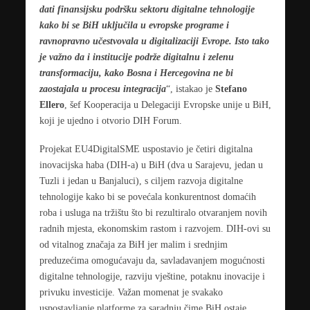
dati finansijsku podršku sektoru digitalne tehnologije
kako bi se BiH uključila u evropske programe i
ravnopravno učestvovala u digitalizaciji Evrope. Isto tako
je važno da i institucije podrže digitalnu i zelenu
transformaciju, kako Bosna i Hercegovina ne bi
zaostajala u procesu integracija
“, istakao je
Stefano
Ellero
, šef Kooperacija u Delegaciji Evropske unije u BiH,
koji je ujedno i otvorio DIH Forum.
Projekat EU4DigitalSME uspostavio je četiri digitalna
inovacijska haba (DIH-a) u BiH (dva u Sarajevu, jedan u
Tuzli i jedan u Banjaluci), s ciljem razvoja digitalne
tehnologije kako bi se povećala konkurentnost domaćih
roba i usluga na tržištu što bi rezultiralo otvaranjem novih
radnih mjesta, ekonomskim rastom i razvojem. DIH-ovi su
od vitalnog značaja za BiH jer malim i srednjim
preduzećima omogućavaju da, savladavanjem mogućnosti
digitalne tehnologije, razviju vještine, potaknu inovacije i
privuku investicije. Važan momenat je svakako
uspostavljanje platforme za saradnju čime BiH ostaje