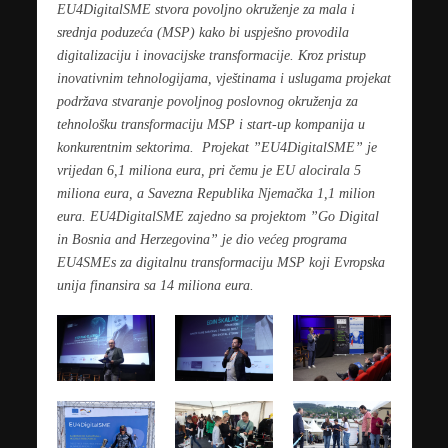
EU4DigitalSME stvora povoljno okruženje za mala i
srednja poduzeća (MSP) kako bi uspješno provodila
digitalizaciju i inovacijske transformacije. Kroz pristup
inovativnim tehnologijama, vještinama i uslugama projekat
podržava stvaranje povoljnog poslovnog okruženja za
tehnološku transformaciju MSP i start-up kompanija u
konkurentnim sektorima.
Projekat ”EU4DigitalSME” je
vrijedan 6,1 miliona eura, pri čemu je EU alocirala 5
miliona eura, a Savezna Republika Njemačka 1,1 milion
eura.
EU4DigitalSME zajedno sa projektom ”Go Digital
in Bosnia and Herzegovina” je dio ve
ć
eg programa
EU4SMEs za digitalnu transformaciju MSP koji Evropska
unija finansira sa 14 miliona eura.