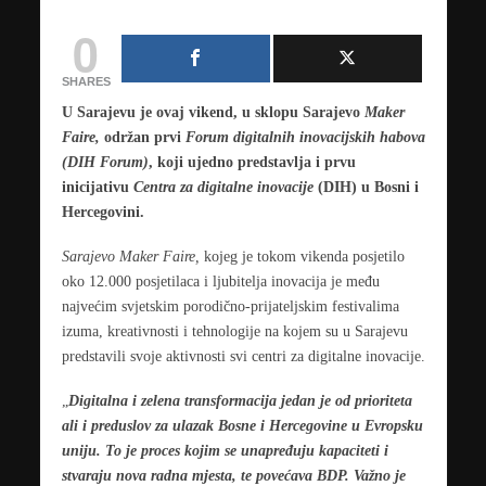
0
SHARES
U Sarajevu je ovaj vikend, u sklopu Sarajevo
Maker
Faire
,
održan prvi
Forum digitalnih inovacijskih habova
(DIH Forum)
, koji ujedno predstavlja i prvu
inicijativu
Centra za digitalne inovacije
(DIH) u Bosni i
Hercegovini.
Sarajevo Maker Faire,
kojeg je tokom vikenda posjetilo
oko 12.000 posjetilaca i ljubitelja inovacija je među
najvećim svjetskim porodično-prijateljskim festivalima
izuma, kreativnosti i tehnologije na kojem su u Sarajevu
predstavili svoje aktivnosti svi centri za digitalne inovacije.
„
Digitalna i zelena transformacija jedan je od prioriteta
ali i preduslov za ulazak Bosne i Hercegovine u Evropsku
uniju. To je proces kojim se unapređuju kapaciteti i
stvaraju nova radna mjesta, te povećava BDP. Važno je