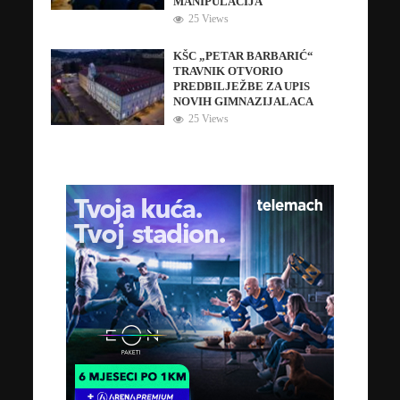
MANIPULACIJA
25 Views
KŠC „PETAR BARBARIĆ“
TRAVNIK OTVORIO
PREDBILJEŽBE ZA UPIS
NOVIH GIMNAZIJALACA
25 Views