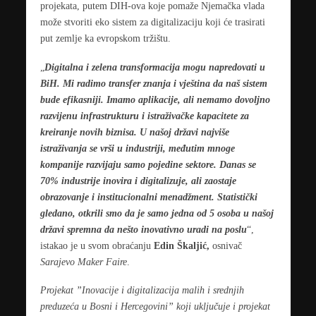
projekata, putem DIH-ova koje pomaže Njemačka vlada
može stvoriti eko sistem za digitalizaciju koji će trasirati
put zemlje ka evropskom tržištu.
„
Digitalna i zelena transformacija mogu napredovati u
BiH. Mi radimo transfer znanja i vještina da naš sistem
bude efikasniji. Imamo aplikacije, ali nemamo dovoljno
razvijenu infrastrukturu i istraživačke kapacitete za
kreiranje novih biznisa. U našoj državi najviše
istraživanja se vrši u industriji, međutim mnoge
kompanije razvijaju samo pojedine sektore. Danas se
70% industrije inovira i digitalizuje, ali zaostaje
obrazovanje i institucionalni menadžment. Statistički
gledano, otkrili smo da je samo jedna od 5 osoba u našoj
državi spremna da nešto inovativno uradi na poslu
“,
istakao je u svom obraćanju
Edin Škaljić,
osnivač
Sarajevo Maker Faire
.
Projekat ”Inovacije i digitalizacija malih i srednjih
preduzeća u Bosni i Hercegovini” koji uključuje i projekat