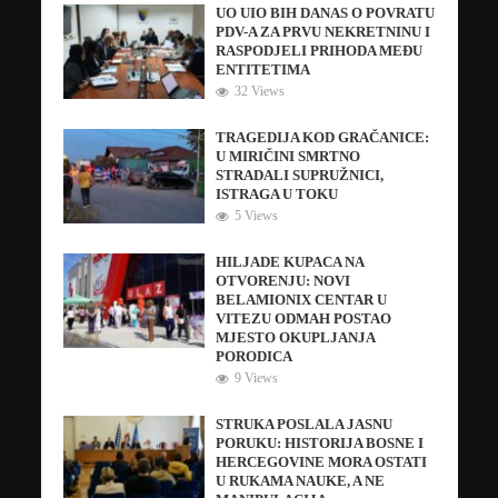
UO UIO BIH DANAS O POVRATU
PDV-A ZA PRVU NEKRETNINU I
RASPODJELI PRIHODA MEĐU
ENTITETIMA
32 Views
TRAGEDIJA KOD GRAČANICE:
U MIRIČINI SMRTNO
STRADALI SUPRUŽNICI,
ISTRAGA U TOKU
5 Views
HILJADE KUPACA NA
OTVORENJU: NOVI
BELAMIONIX CENTAR U
VITEZU ODMAH POSTAO
MJESTO OKUPLJANJA
PORODICA
9 Views
STRUKA POSLALA JASNU
PORUKU: HISTORIJA BOSNE I
HERCEGOVINE MORA OSTATI
U RUKAMA NAUKE, A NE