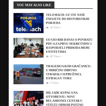
YOU MAY ALSO LIKE
TELEMACH: UZ SVE NAŠE
ZMAJEVE DO HISTORIJSKIH
POBJEDA
16 Views
UO UIO BIH DANAS O POVRATU
PDV-A ZA PRVU NEKRETNINU I
RASPODJELI PRIHODA MEĐU
ENTITETIMA
49 Views
TRAGEDIJA KOD GRAČANICE:
U MIRIČINI SMRTNO
STRADALI SUPRUŽNICI,
ISTRAGA U TOKU
3 Views
HILJADE KUPACA NA
OTVORENJU: NOVI
BELAMIONIX CENTAR U
VITEZU ODMAH POSTAO