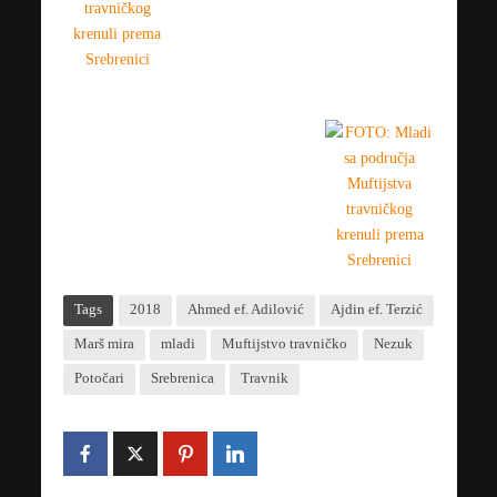
Tags
2018
Ahmed ef. Adilović
Ajdin ef. Terzić
Marš mira
mladi
Muftijstvo travničko
Nezuk
Potočari
Srebrenica
Travnik