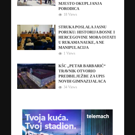
MJESTO OKUPLJANJA
PORODICA
18 Views
STRUKA POSLALA JASNU
PORUKU: HISTORIJA BOSNE I
HERCEGOVINE MORA OSTATI
U RUKAMA NAUKE, A NE
MANIPULACIJA
1 Views
KŠC „PETAR BARBARIĆ“
TRAVNIK OTVORIO
PREDBILJEŽBE ZA UPIS
NOVIH GIMNAZIJALACA
34 Views